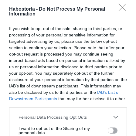
"Bennem akkor szakadt fel az érzés, hogy ez több annál,
mint hogy néha kicsit egymásra kacsintunk. Tudtam,
Habostorta -
Do Not Process My Personal
találkoznunk kell, hogy kiderüljön, tudunk-e egymásra
Information
alapozva akár közös jövőt építeni" – folytatta a színész.
If you wish to opt-out of the sale, sharing to third parties, or
processing of your personal or sensitive information for
targeted advertising by us, please use the below opt-out
section to confirm your selection. Please note that after your
opt-out request is processed you may continue seeing
interest-based ads based on personal information utilized by
us or personal information disclosed to third parties prior to
your opt-out. You may separately opt-out of the further
disclosure of your personal information by third parties on the
IAB’s list of downstream participants. This information may
also be disclosed by us to third parties on the
IAB’s List of
Downstream Participants
that may further disclose it to other
Bernadett a legutóbbi szakítása után úgy gondolta, nem
third parties.
lesz egyszerű párt találnia. Végül Zoltán kérte el a
Please note that this website/app uses one or more Google
művésznő telefonszámát, ám a kapcsolatuk nem indult
Personal Data Processing Opt Outs
services and may gather and store information including but
zökkenőmentesen.
not limited to your visit or usage behaviour. You may click to
I want to opt-out of the Sharing of my
personal data.
„Zolinak már volt családja, ez hatással volt és van a
grant or deny consent to Google and its third-party tags to