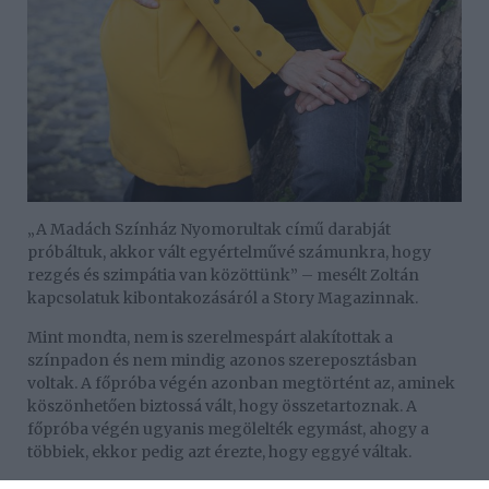
„A Madách Színház Nyomorultak című darabját
próbáltuk, akkor vált egyértelművé számunkra, hogy
rezgés és szimpátia van közöttünk” – mesélt Zoltán
kapcsolatuk kibontakozásáról a Story Magazinnak.
Mint mondta, nem is szerelmespárt alakítottak a
színpadon és nem mindig azonos szereposztásban
voltak. A főpróba végén azonban megtörtént az, aminek
köszönhetően biztossá vált, hogy összetartoznak. A
főpróba végén ugyanis megölelték egymást, ahogy a
többiek, ekkor pedig azt érezte, hogy eggyé váltak.