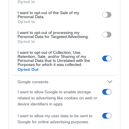
Opted In
kapcsolatunkra. Volt egy nagy beszélgetésünk, ami
use your data for below specified purposes in below Google
során kemény szívvel úgy döntöttem, külön utakon
consent section.
I want to opt-out of the Sale of my
folytassuk tovább” – árulta el Bernadett, ám azóta
Personal Data.
mindent megbeszélnek egymással.
Opted In
„Kinyílt egymásra a szívünk, csodálatos szimbiózisban
I want to opt-out of processing my
Personal Data for Targeted Advertising.
élünk. Úgy tudok kiteljesedni nőként, hogy egy teljes
Opted In
értékű férfi van mellettem” – mondta a magazinnak
Bernadett.
I want to opt-out of Collection, Use,
Retention, Sale, and/or Sharing of my
Forrás: Blikk
Personal Data that Is Unrelated with the
Purposes for which it was collected.
Opted Out
Megosztás:
Facebook
Twitter
Pinterest
Google consents
I want to allow Google to enable storage
Címkék:
szerelem
,
párkapcsolat
,
Miller Zoltán
,
related to advertising like cookies on web or
Vágó Bernadett
device identifiers in apps.
Korábbi bejegyzések
Következő bejegyzés
I want to allow my user data to be sent to
Google for online advertising purposes.