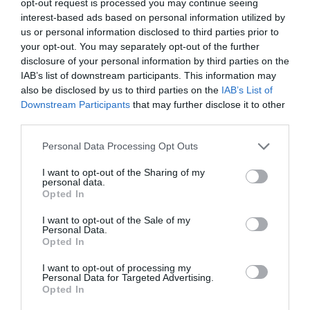
opt-out request is processed you may continue seeing
előkészítette a nagy pillanatra.
interest-based ads based on personal information utilized by
us or personal information disclosed to third parties prior to
Épp vacsorázni indultak. Kimentek, és akkor kérte meg a
your opt-out. You may separately opt-out of the further
kezét, és gyönyörű volt
disclosure of your personal information by third parties on the
IAB’s list of downstream participants. This information may
– osztotta meg a Travis Kelce édesapja, Ed Kelce, aki
also be disclosed by us to third parties on the
IAB’s List of
korábban azt is kijelentette, hogy fia boldogsága Taylor
Downstream Participants
that may further disclose it to other
Swiftből fakad.
third parties.
Travis Kelce szerdán Brazíliába utazik csapattársaival a
Please note that this website/app uses one or more Google
Los Angeles Chargers elleni, Sao Paulóban
Personal Data Processing Opt Outs
services and may gather and store information including but
megrendezésre kerülő összecsapásra, ahová a Daily Mail
not limited to your visit or usage behaviour. You may click to
I want to opt-out of the Sharing of my
információi szerint most nem követi őt a Grammy-díjas
personal data.
grant or deny consent to Google and its third-party tags to
énekesnő, ám Swift a szezon során várhatóan több
Opted In
use your data for below specified purposes in below Google
alkalommal is a helyszínen szurkol majd vőlegényének.
consent section.
I want to opt-out of the Sale of my
Personal Data.
Megosztás:
Facebook
Twitter
Pinterest
Opted In
I want to opt-out of processing my
Personal Data for Targeted Advertising.
Címkék:
lánykérés
,
Taylor Swift
,
romantikus
,
Opted In
Travis Kelce