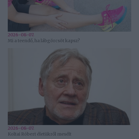
2026-08-07.
Mi a teendő, ha lábgörcsöt kapsz?
2026-08-07.
Koltai Róbert életükről mesélt