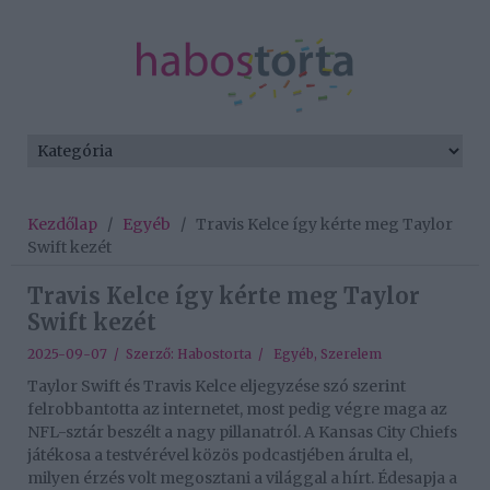
Kezdőlap
/
Egyéb
/
Travis Kelce így kérte meg Taylor
Swift kezét
Travis Kelce így kérte meg Taylor
Swift kezét
2025-09-07 / Szerző:
Habostorta
/
Egyéb
,
Szerelem
Taylor Swift és Travis Kelce eljegyzése szó szerint
felrobbantotta az internetet, most pedig végre maga az
NFL-sztár beszélt a nagy pillanatról. A Kansas City Chiefs
játékosa a testvérével közös podcastjében árulta el,
milyen érzés volt megosztani a világgal a hírt. Édesapja a