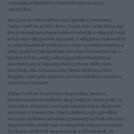
romantikus lánykérés részleteibe is beavatta a
rajongókat.
Ahogyan arról korábban már lapunk is beszámolt,
Taylor Swift és az NFL-ikon, Travis Kelce múlt héten egy
közös Instagram-bejegyzésben tudatták a világgal, hogy
két év után eljegyezték egymást. A világhírű énekesnő és
az amerikaifutball-játékos szerelme az elmúlt években a
világ egyik legfelkapottabb szerelmi történetévé vált, a
lánykérés híre pedig valósággal felrobbantotta az
internetet, ám a friss jegyesek egészen eddig nem
beszéltek róla. A Kansas City Chiefs játékosa a New
Heights című podcastjének szerdai adásában azonban
megtörte a csendet.
Taylor Swift és Travis Kelce kapcsolata modern
tündérmeseként hódította meg a világot, most pedig új
fejezethez érkezett: a sztárpár hivatalosan is eljegyezte
egymást. A Kansas City Chiefs játékosa egy egyedileg
tervezett, briliáns csiszolású gyémántgyűrűvel tette fel a
nagy kérdést, amely már önmagában is igazi szenzáció.
Az ékszer értékéről megoszlanak a vélemények, de