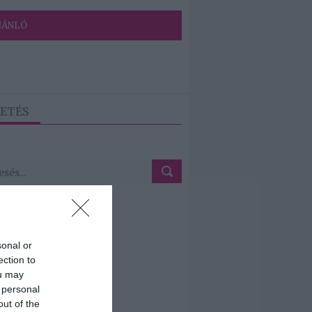
JÁNLÓ
ETÉS
sonal or
ection to
ou may
 personal
out of the