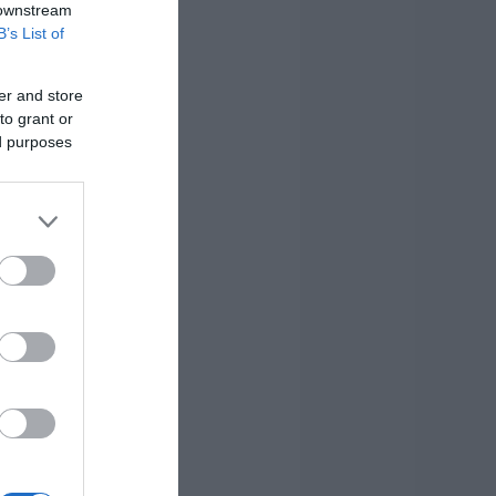
 downstream
B’s List of
er and store
to grant or
ed purposes