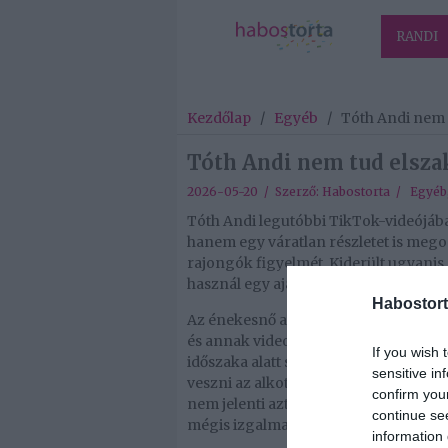
RANDI
Kezdőlap
/
Egyéb
/
Tóth Andi nem 
Tóth Andi nem tud elsza
2026-05-20 / Szerző:
Habostorta
/
Egyéb
Tóth Andi legutóbbi TikTok-videójában
hanem egy váratlan részletet is megos
rajongók figyelmét. Kiderült ugyani
használ egy ajándékot, amit Marics Pet
Habostort
Az énekesnő azért osztotta meg a vide
és annak videoklipjével készül debütá
If you wish 
időszaka alatt szerezte, de az akkori
sensitive in
veszni az alkotást, és most úgy döntöt
confirm you
nem jelenti azt, hogy teljes mértékbe
continue se
mégis izgalmas hír, hiszen sokan rem
information 