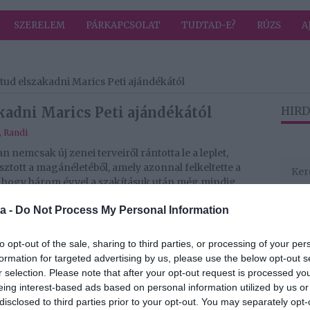
SZERELEM
PÁRKAPCSOLAT
TUDTAD-E?
RÚZS
A
tud elszakadni Marics Peti ajándékától
kadni Marics Peti ajándékától
HIRD
,
Randi
 nemcsak új zenei terveiről rántotta le a leplet,
ztott a magánéletéből, amely azonnal felkeltette a
s, hogy három évvel a szakításuk után még mindig
itől kapott.
a -
Do Not Process My Personal Information
óját, hogy közölje, júniusban egy korábban írt dalával
lni. A számot még évekkel ezelőtt, az X-Faktor mentori
to opt-out of the sale, sharing to third parties, or processing of your per
 mentoráltja nem jelentette meg. Andi nem hagyta
formation for targeted advertising by us, please use the below opt-out s
t, hogy a saját előadásában tárja a közönség elé. Bár ez
r selection. Please note that after your opt-out request is processed y
n visszatérne az énekesi pályára, a rajongók számára
eing interest-based ads based on personal information utilized by us or
énykedtek benne, hogy újra hallhatják őt énekelni.
disclosed to third parties prior to your opt-out. You may separately opt-