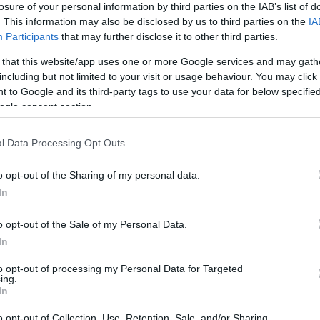
losure of your personal information by third parties on the IAB’s list of
. This information may also be disclosed by us to third parties on the
IA
nság miatt vált emlékezetessé. Andi a felvétel közben
Participants
that may further disclose it to other third parties.
dött, miközben egy különös megjegyzést tett. Egy
 that this website/app uses one or more Google services and may gath
including but not limited to your visit or usage behaviour. You may click 
llatú parfümöt. Ezt a Maricstól kaptam amúgy.
 to Google and its third-party tags to use your data for below specifi
ogle consent section.
acaj kísérte, a rajongók azonnal találgatni kezdtek,
A szóban forgó illat a Givenchy L’Interdit Absolu,
l Data Processing Opt Outs
r forintért kapható, és a kommentelők azonnal
mlítése azért is keltett különös figyelmet, mert Tóth
o opt-out of the Sharing of my personal data.
múlt évek egyik legnagyobb médiaérdeklődést kiváltó
In
o opt-out of the Sale of my Personal Data.
Pinterest
In
to opt-out of processing my Personal Data for Targeted
ndi
,
ex
,
Marics Peti
ing.
In
Következő bejegyzés
o opt-out of Collection, Use, Retention, Sale, and/or Sharing