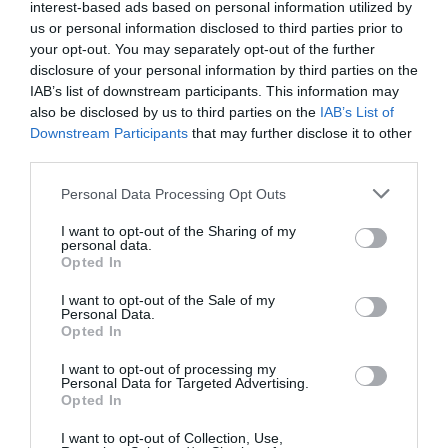
interest-based ads based on personal information utilized by
Nagy lábasban bő vizet forralunk, majd hozzáadjuk az
us or personal information disclosed to third parties prior to
ecetet. Kanállal örvényt kavarunk a víz közepébe, ebbe
your opt-out. You may separately opt-out of the further
ütjük egyenként a tojásokat, és tojásonként 3 percig
disclosure of your personal information by third parties on the
főzzük őket. Szűrőkanállal kiemeljük.
IAB’s list of downstream participants. This information may
Lábasban megolvasztjuk a vajat, és megpirítjuk rajta a
also be disclosed by us to third parties on the
IAB’s List of
chilipelyhet, valamint a paprikát. Tálaláshoz a joghurtot
Downstream Participants
that may further disclose it to other
egy tálba tesszük, a tetejére jönnek a tojások, majd
third parties.
meglocsoljuk a chilis vajjal, és megszórjuk apróra vágott
Please note that this website/app uses one or more Google
menta levelekkel. Házi pitával tálaljuk.
Personal Data Processing Opt Outs
services and may gather and store information including but
Munka: kb. 45 perc
not limited to your visit or usage behaviour. You may click to
I want to opt-out of the Sharing of my
personal data.
grant or deny consent to Google and its third-party tags to
Opted In
Fogyasztható: kb. 1,5 óra múlva
use your data for below specified purposes in below Google
consent section.
I want to opt-out of the Sale of my
Personal Data.
Megosztás:
Facebook
Twitter
Pinterest
Opted In
I want to opt-out of processing my
Címkék:
recept
,
házi
,
tojás
,
torok
,
pita
Personal Data for Targeted Advertising.
Opted In
Korábbi bejegyzések
Következő bejegyzés
I want to opt-out of Collection, Use,