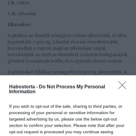
1 tk. cukor
1 ek. olívaolaj
Elkészítés:
A pitához az élesztőt a langyos vízben elkeverjük, és állni
hagyjuk kb. 5 percig. A lisztet, és a sót összekeverjük,
hozzáadjuk a cukrot, majd az olívaolajat, végül
hozzáöntjük az vizet az élesztővel. A tésztát bedagasztjuk,
gömböt formázunk belőle, és 6 egyenlő részre osztjuk.
A gömböket fóliába csomagolva 30 percig pihentetjük. A
sütőt előmelegítjük 200 C-ra. A gömböket a kb. 5 mm
vastagságúra nyújtjuk. Vékonyan meghintjük őket
Habostorta -
Do Not Process My Personal
liszttel, sütőpapírral bélelt tepsire tesszük, és 5-8 perc
Information
alatt kisütjük.
If you wish to opt-out of the sale, sharing to third parties, or
A kaprot, a mentát leöblítjük, felaprítjuk. A fokhagymát
processing of your personal or sensitive information for
meghámozzuk, összezúzzuk. A joghurtot összekeverjük
targeted advertising by us, please use the below opt-out
a kaporral, a mentával, a fokhagymával, sózzuk,
section to confirm your selection. Please note that after your
borsozzuk. Félretesszük.
opt-out request is processed you may continue seeing