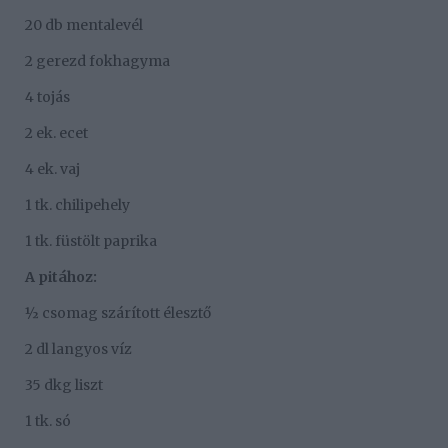
20 db mentalevél
2 gerezd fokhagyma
4 tojás
2 ek. ecet
4 ek. vaj
1 tk. chilipehely
1 tk. füstölt paprika
A pitához:
½ csomag szárított élesztő
2 dl langyos víz
35 dkg liszt
1 tk. só