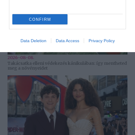
CONFIRM
Data Deletion
Data Access
Privacy Policy
2026-08-08.
Takácsatka elleni védekezés kánikulában: így mentheted
meg a növényeidet