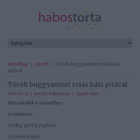
Kezdőlap
/
Egyéb
/
Török buggyantott tojás házi
pitával
Török buggyantott tojás házi pitával
2025-07-21 / Szerző:
Habostorta
/
Egyéb
,
Rúzs
Hozzávalók 4 személyre
A tojáshoz:
30 dkg görög joghurt
1 csokor kapor