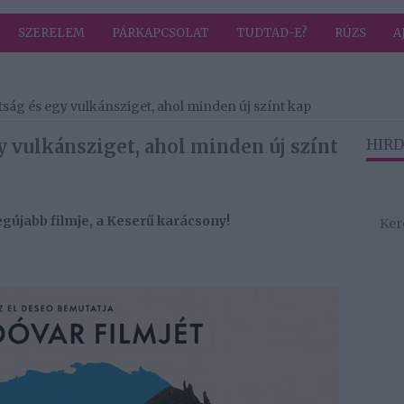
SZERELEM
PÁRKAPCSOLAT
TUDTAD-E?
RÚZS
A
ság és egy vulkánsziget, ahol minden új színt kap
y vulkánsziget, ahol minden új színt
HIRD
ó
gújabb filmje, a Keserű karácsony!