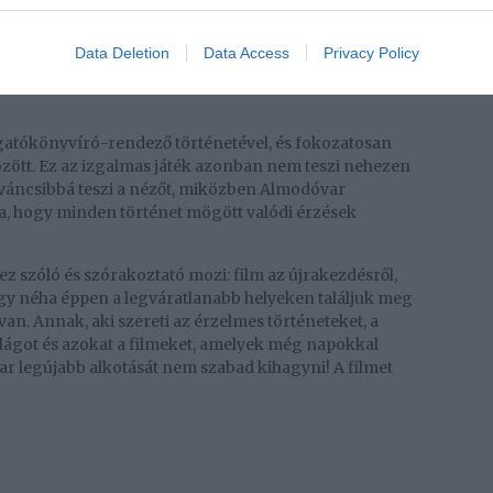
Data Deletion
Data Access
Privacy Policy
gatókönyvíró-rendező történetével, és fokozatosan
özött. Ez az izgalmas játék azonban nem teszi nehezen
íváncsibbá teszi a nézőt, miközben Almodóvar
a, hogy minden történet mögött valódi érzések
z szóló és szórakoztató mozi: film az újrakezdésről,
ogy néha éppen a legváratlanabb helyeken találjuk meg
n. Annak, aki szereti az érzelmes történeteket, a
ilágot és azokat a filmeket, amelyek még napokkal
r legújabb alkotását nem szabad kihagyni! A filmet