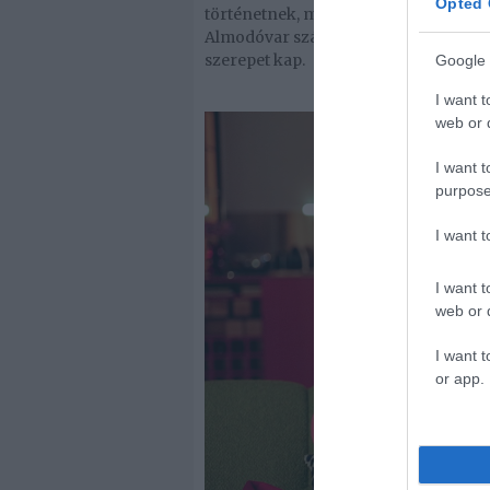
Opted 
történetnek, mint maguk a szereplők. A
Almodóvar számára a szín önálló film
szerepet kap.
Google 
I want t
web or d
I want t
purpose
I want 
I want t
web or d
I want t
or app.