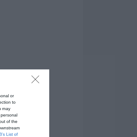
sonal or
ection to
ou may
 personal
out of the
 downstream
B’s List of