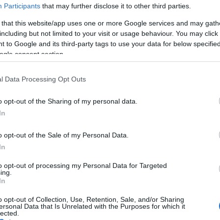
Participants
that may further disclose it to other third parties.
 that this website/app uses one or more Google services and may gath
including but not limited to your visit or usage behaviour. You may click 
 to Google and its third-party tags to use your data for below specifi
ogle consent section.
l Data Processing Opt Outs
o opt-out of the Sharing of my personal data.
érdéseit vizsgálja, a
Keserű karácsony
mégsem
In
finom humorral, szerethető karakterekkel és
etekkel mesél arról, hogy a barátság sokszor éppen
o opt-out of the Sale of my Personal Data.
már mi magunk sem hisszük, hogy képesek vagyunk
k és a második esélyek ugyanúgy helyet kapnak a
In
gy néha egy váratlan utazás kell ahhoz, hogy ismét
to opt-out of processing my Personal Data for Targeted
ing.
In
lág rajong Pedro Almodóvar filmjeiért. A vibráló
n megkomponált enteriőrök, a karakteres jelmezek és
o opt-out of Collection, Use, Retention, Sale, and/or Sharing
 minden jelenetet külön élménnyé tesznek. Nála a
ersonal Data that Is Unrelated with the Purposes for which it
lected.
nek, érzelmeket közvetítenek, és ugyanúgy részei a