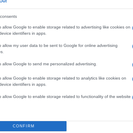
Out
 cannes-i fesztivál ajánlója is kiemelte, hogy
es nyelv, amely ebben a filmben is meghatározó
consents
o allow Google to enable storage related to advertising like cookies on
evice identifiers in apps.
o allow my user data to be sent to Google for online advertising
s.
to allow Google to send me personalized advertising.
o allow Google to enable storage related to analytics like cookies on
evice identifiers in apps.
o allow Google to enable storage related to functionality of the website
CONFIRM