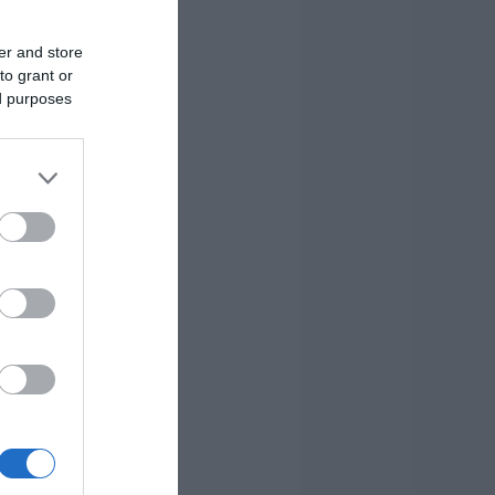
er and store
to grant or
ed purposes