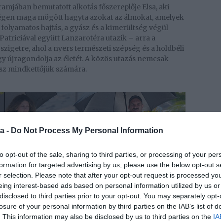
amjában bemutatott alkotás főszereplője Elsa, aki
 régen maga mögött hagyta azokat az álmokat, amelyek
 folyamatos hajtás, a gyász és a kimerültség végül
Patriciával együtt Lanzarotéra utazik – arra a
zigetre, ahol a nyers természeti szépség és a holdbéli
ogy újragondolja az életét. A közös utazás nemcsak
esz mindkettőjük számára.
a -
Do Not Process My Personal Information
to opt-out of the sale, sharing to third parties, or processing of your per
formation for targeted advertising by us, please use the below opt-out s
r selection. Please note that after your opt-out request is processed y
eing interest-based ads based on personal information utilized by us or
disclosed to third parties prior to your opt-out. You may separately opt-
losure of your personal information by third parties on the IAB’s list of
. This information may also be disclosed by us to third parties on the
IA