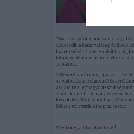
Elsa sorsa párhuzamosan fut egy for
elmosódik a határ valóság és fikció k
követhetővé a filmet – inkább még k
könnyed eleganciával emlékeztet arr
rejtőznek.
A
Keserű karácsony
egyszerre szívhe
az emberi kapcsolatokról és arról, h
azt, amire a legnagyobb szükségünk va
finom humort, a lenyűgöző vizuális v
később is velünk maradnak, Almodóva
július 2-tól vetítik a magyar mozik.
Nézd meg a film előzetesét!