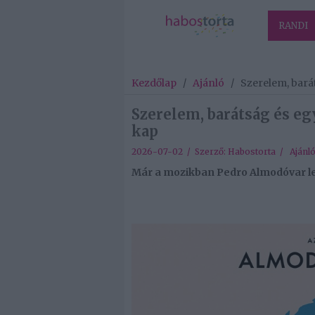
RANDI
Kezdőlap
/
Ajánló
/
Szerelem, barát
Szerelem, barátság és eg
kap
2026-07-02 / Szerző:
Habostorta
/
Ajánl
Már a mozikban Pedro Almodóvar le