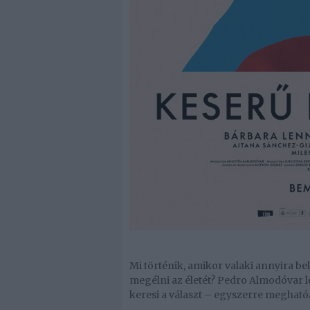
Mi történik, amikor valaki annyira b
megélni az életét? Pedro Almodóvar l
keresi a választ – egyszerre megható