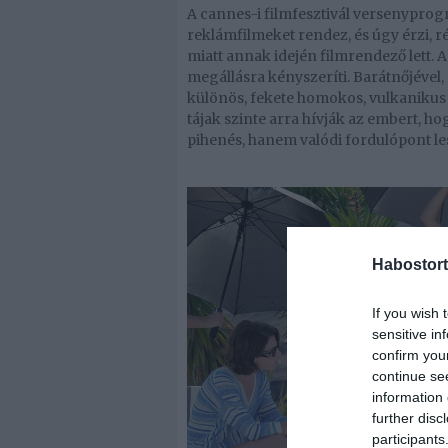
A cannes-i filmfesztivál versenyprogr
reklámfilmeket rendez, és úgy érzi,
miatt annak idején filmrendező lett. A
megállásra kényszeríti. Barátnőjével, 
különös, fekete homokos, vulkanikus s
tájak szinte arra hívják az embert, h
pihenés, hanem valódi fordulópont l
Habostort
If you wish 
sensitive in
confirm you
continue se
information 
further disc
participants