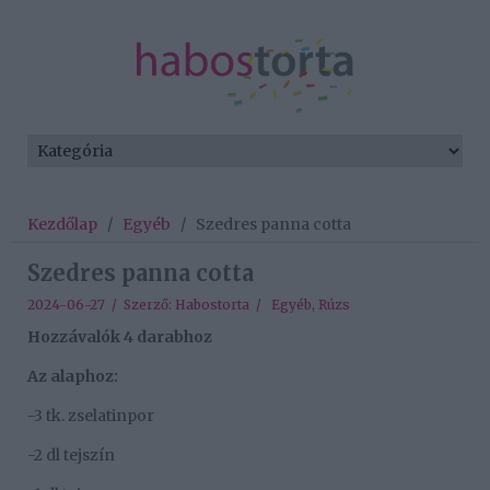
Kezdőlap
/
Egyéb
/
Szedres panna cotta
Szedres panna cotta
2024-06-27 / Szerző:
Habostorta
/
Egyéb
,
Rúzs
Hozzávalók 4 darabhoz
Az alaphoz:
-3 tk. zselatinpor
-2 dl tejszín