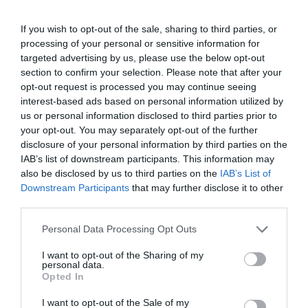
tehetjük, így a szirup felülre kerül, ami megkönnyíti a
tálalást, hiszen csak ki kell kanalazni a formából vagy
If you wish to opt-out of the sale, sharing to third parties, or
tálból.
processing of your personal or sensitive information for
targeted advertising by us, please use the below opt-out
Munka: kb. 30 perc
section to confirm your selection. Please note that after your
Fogyasztható: másnap
opt-out request is processed you may continue seeing
interest-based ads based on personal information utilized by
us or personal information disclosed to third parties prior to
Megosztás:
Facebook
Twitter
Pinterest
your opt-out. You may separately opt-out of the further
disclosure of your personal information by third parties on the
IAB’s list of downstream participants. This information may
Címkék:
édesség
,
recept
,
süti
,
szeder
,
gyümölcs
also be disclosed by us to third parties on the
IAB’s List of
Downstream Participants
that may further disclose it to other
Korábbi bejegyzések
Következő bejegyzés
third parties.
Please note that this website/app uses one or more Google
Personal Data Processing Opt Outs
services and may gather and store information including but
HASONLÓ BEJEGYZÉSEK
not limited to your visit or usage behaviour. You may click to
I want to opt-out of the Sharing of my
personal data.
grant or deny consent to Google and its third-party tags to
Opted In
use your data for below specified purposes in below Google
consent section.
I want to opt-out of the Sale of my