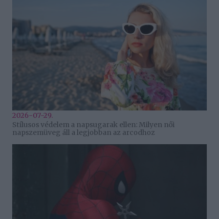
2026-07-29.
Stílusos védelem a napsugarak ellen: Milyen női
napszemüveg áll a legjobban az arcodhoz