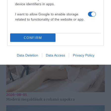
device identifiers in apps.
I want to allow Google to enable storage
related to functionality of the website or app.
2026-08-07.
Szerelem, költözés és egy kis izraeli káosz – Helló, Haifa!
CONFIRM
Data Deletion
Data Access
Privacy Policy
2026-08-03.
Modern megoldások a rohanó napokra