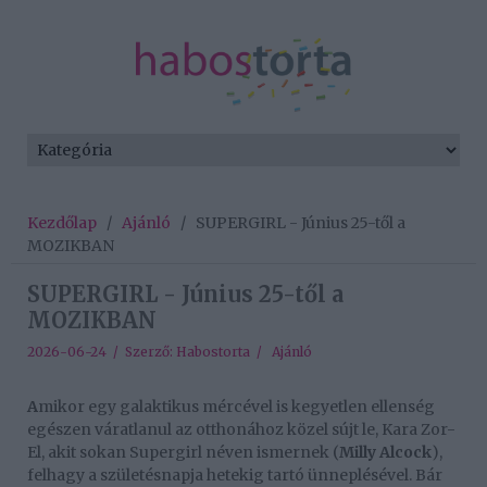
Kezdőlap
/
Ajánló
/
SUPERGIRL - Június 25-től a
MOZIKBAN
SUPERGIRL - Június 25-től a
MOZIKBAN
2026-06-24 / Szerző:
Habostorta
/
Ajánló
A
mikor egy galaktikus mércével is kegyetlen ellenség
egészen váratlanul az otthonához közel sújt le, Kara Zor-
El, akit sokan Supergirl néven ismernek (
Milly Alcock
),
felhagy a születésnapja hetekig tartó ünneplésével. Bár