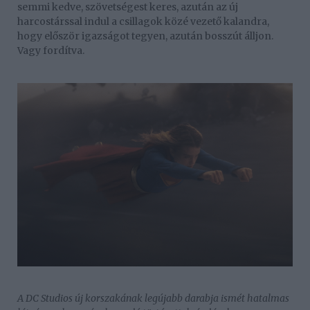
semmi kedve, szövetségest keres, azután az új
harcostárssal indul a csillagok közé vezető kalandra,
hogy először igazságot tegyen, azután bosszút álljon.
Vagy fordítva.
A DC Studios új korszakának legújabb darabja ismét hatalmas