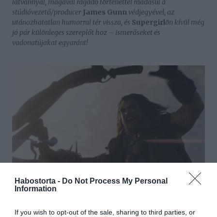
látvánnyal, magával ragadó történettel ráadásul a
stúdióvezető/producer
James Gunn
védjegyével, az
utánozhatatlan humorral tér vissza, és
Supergirl
ön kívül még
jó pár különleges szereplőt hoz – ismerőseket és
vadonatújakat egyaránt!
Habostorta -
Do Not Process My Personal
Information
Mozibemutató: 2026. június 25.
If you wish to opt-out of the sale, sharing to third parties, or