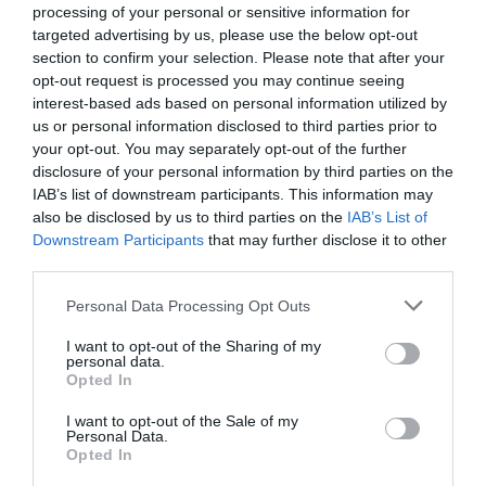
processing of your personal or sensitive information for
targeted advertising by us, please use the below opt-out
Nézd meg a film előzetesét!
section to confirm your selection. Please note that after your
opt-out request is processed you may continue seeing
interest-based ads based on personal information utilized by
us or personal information disclosed to third parties prior to
your opt-out. You may separately opt-out of the further
disclosure of your personal information by third parties on the
IAB’s list of downstream participants. This information may
also be disclosed by us to third parties on the
IAB’s List of
Downstream Participants
that may further disclose it to other
third parties.
Please note that this website/app uses one or more Google
Personal Data Processing Opt Outs
services and may gather and store information including but
not limited to your visit or usage behaviour. You may click to
I want to opt-out of the Sharing of my
personal data.
grant or deny consent to Google and its third-party tags to
Opted In
use your data for below specified purposes in below Google
consent section.
I want to opt-out of the Sale of my
Personal Data.
Opted In