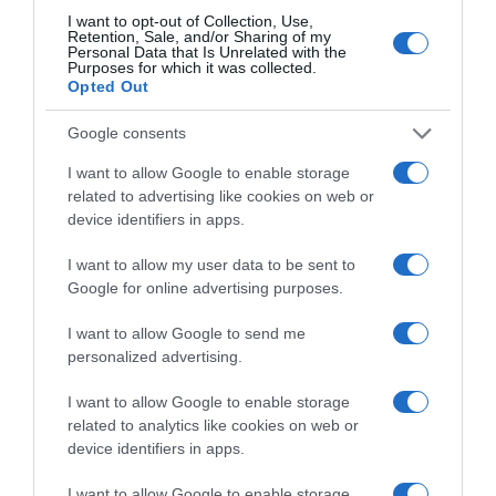
I want to opt-out of Collection, Use,
Korábbi bejegyzések
Következő bejegyzés
Retention, Sale, and/or Sharing of my
Personal Data that Is Unrelated with the
Purposes for which it was collected.
Opted Out
HASONLÓ BEJEGYZÉSEK
Google consents
I want to allow Google to enable storage
related to advertising like cookies on web or
device identifiers in apps.
I want to allow my user data to be sent to
Google for online advertising purposes.
I want to allow Google to send me
personalized advertising.
I want to allow Google to enable storage
related to analytics like cookies on web or
2026-08-08.
device identifiers in apps.
Takácsatka elleni védekezés kánikulában: így mentheted
meg a növényeidet
I want to allow Google to enable storage