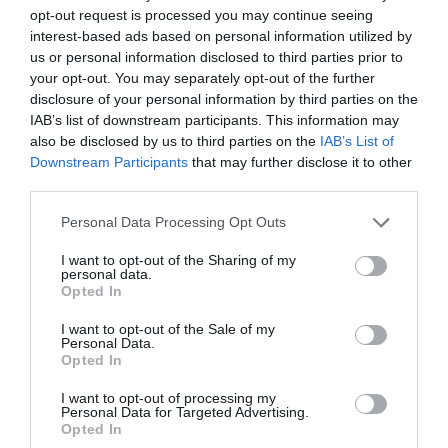
úgyhogy András – sajnos – nem lesz ott a születésnapi
opt-out request is processed you may continue seeing
bulimon” – mondta Kriszta kissé csalódottan, hozzátéve:
interest-based ads based on personal information utilized by
az időpontot már nem tudja módosítani, de reméli, hogy
us or personal information disclosed to third parties prior to
később pótolhatják az ünneplést. Bár a sűrű
your opt-out. You may separately opt-out of the further
elfoglaltságok és a kihagyott közös pillanatok kihívást
disclosure of your personal information by third parties on the
jelentenek, Kriszta optimistán tekint a jövőbe.
IAB’s list of downstream participants. This information may
also be disclosed by us to third parties on the
IAB’s List of
„Engem nagyon inspirál a siker. Ez visz előre, és András
Downstream Participants
that may further disclose it to other
ugyanilyen, úgyhogy nagyon megért. Pezsgek,
third parties.
nyüzsgök, rengeteg feladatom és tervem van, és nagyon
élvezem. De valóban, az együtt töltött idő is nagyon
Please note that this website/app uses one or more Google
Personal Data Processing Opt Outs
fontos. Már többek óva intettek, nehogy ez legyen a ‘váló
services and may gather and store information including but
ok’. Természetesen rajta vagyunk, hogy több időnk
not limited to your visit or usage behaviour. You may click to
I want to opt-out of the Sharing of my
personal data.
legyen a kapcsolatunkra, de a lényeg, hogy nem
grant or deny consent to Google and its third-party tags to
Opted In
engedtük el egymás kezét” – fogalmazott.
use your data for below specified purposes in below Google
consent section.
I want to opt-out of the Sale of my
Personal Data.
Megosztás:
Facebook
Twitter
Pinterest
Opted In
I want to opt-out of processing my
Personal Data for Targeted Advertising.
Címkék:
párkapcsolat
,
Stohl András
,
születésnap
,
Opted In
ünneplés
,
Kiss Kriszta