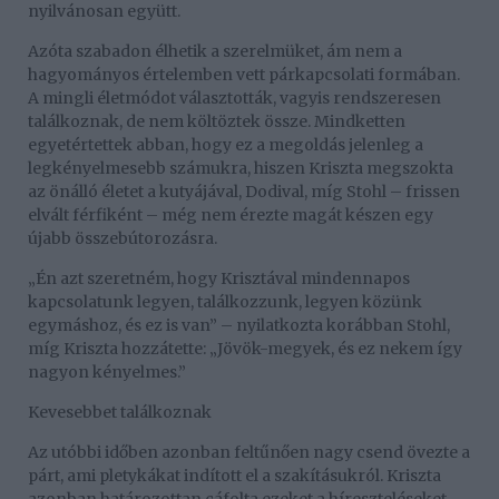
nyilvánosan együtt.
Azóta szabadon élhetik a szerelmüket, ám nem a
hagyományos értelemben vett párkapcsolati formában.
A mingli életmódot választották, vagyis rendszeresen
találkoznak, de nem költöztek össze. Mindketten
egyetértettek abban, hogy ez a megoldás jelenleg a
legkényelmesebb számukra, hiszen Kriszta megszokta
az önálló életet a kutyájával, Dodival, míg Stohl – frissen
elvált férfiként – még nem érezte magát készen egy
újabb összebútorozásra.
„Én azt szeretném, hogy Krisztával mindennapos
kapcsolatunk legyen, találkozzunk, legyen közünk
egymáshoz, és ez is van” – nyilatkozta korábban Stohl,
míg Kriszta hozzátette: „Jövök-megyek, és ez nekem így
nagyon kényelmes.”
Kevesebbet találkoznak
Az utóbbi időben azonban feltűnően nagy csend övezte a
párt, ami pletykákat indított el a szakításukról. Kriszta