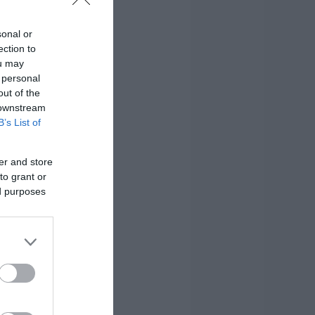
sonal or
ection to
ou may
 personal
out of the
 downstream
B’s List of
er and store
to grant or
ed purposes