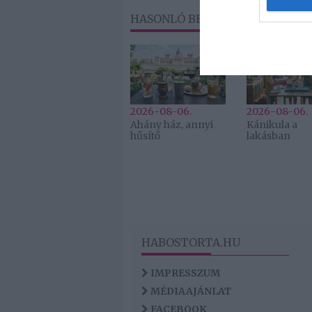
web or d
HASONLÓ BEJEGYZÉSEK
I want t
or app.
2026-08-06.
2026-08-06.
Ahány ház, annyi
Kánikula a
hűsítő
lakásban
HABOSTORTA.HU
IMPRESSZUM
MÉDIAAJÁNLAT
FACEBOOK