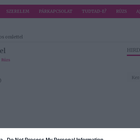
SZERELEM
PÁRKAPCSOLAT
TUDTAD-E?
RÚZS
A
os omlettel
el
HIRD
,
Rúzs
)
a -
Do Not Process My Personal Information