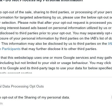
to opt-out of the sale, sharing to third parties, or processing of your per
formation for targeted advertising by us, please use the below opt-out s
r selection. Please note that after your opt-out request is processed y
eing interest-based ads based on personal information utilized by us or
disclosed to third parties prior to your opt-out. You may separately opt-
losure of your personal information by third parties on the IAB’s list of
. This information may also be disclosed by us to third parties on the
IA
Participants
that may further disclose it to other third parties.
 that this website/app uses one or more Google services and may gath
including but not limited to your visit or usage behaviour. You may click 
 to Google and its third-party tags to use your data for below specifi
ogle consent section.
l Data Processing Opt Outs
lni. A hagymát megtisztítjuk, aprítógépben nagyon
orró vajon megfuttatjuk, majd a borral felforraljuk.
o opt-out of the Sharing of my personal data.
t, hogy megőrizze a színét, felöntjük előbb a
 Sóval, borssal, a mézzel ízesítjük, és még pár percig
In