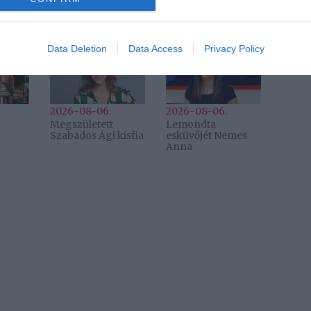
evice identifiers in apps.
o allow Google to enable storage related to functionality of the website
Data Deletion
Data Access
Privacy Policy
2026-08-06.
2026-08-06.
Megszületett
Lemondta
Szabados Ági kisfia
esküvőjét Nemes
Anna