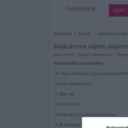
RANDI
Kezdőlap
/
Egyéb
/
Sóskaleves sajt
Sóskaleves sajtos omlett
2024-08-27 / Szerző:
Habostorta
/
Egyéb
Hozzávalók 4 személyre:
-45 dkg sóskapüré (gyorsfagyasztott
-1 szál zöldhagyma
-5 dkg vaj
-1 dl fehérbor
-1 késhegynyi szódabikarbóna
-5 dl zöldségleves, kockából
Habostort