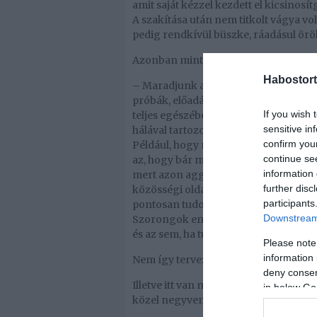
amit saját kézzel kezdett el kicsinosí
A szakítása után nem titkolt vágya volt
pedig rendkívül büszke, ráadásul örök
Azonban mint kiderült, mégsem teljese
Habostort
– Maradjunk annyiban, sok minden mia
próbák, előadások, koncertek. Közben
If you wish 
teljes egészében nekem kellett felúj
sensitive in
hálával tartozom értük, de ha az ember
confirm you
Például, hogy mi, énekesek napról napr
continue se
az, hogy bár most a január tök üres, 
information 
mert azon aggódom, mi lesz a követ
further disc
közösségi oldalát, vajon ők is otthon 
participants
pontosan tudom! Minden év elején ez v
Downstream 
Szorongok emiatt. Tehát egyik véglet
és az sem, ha túl sok jut belőle – tett 
Please note
information 
Nem így tervezte
deny consent
Illetve itt van még a házdolog. Lett
in below Go
közel negyvenévesen egyedül élek maj