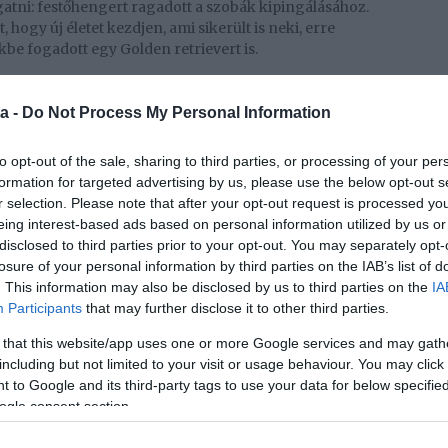
tgatni: festőhengert ragadott a szobák kipingálásához.
, hogy új életet kezdjen, ami sikerült is neki, erre
be fogadott egy Golden retrievert is.
n elégedett az életével, nincs jó passzban.
a -
Do Not Process My Personal Information
tt van így. Egyrészről túlvállaltam magam, feszített
 vettem egyedül egy házat az isten háta mögött, amit
to opt-out of the sale, sharing to third parties, or processing of your per
ítanom. És ugyan ezek mind-mind szuper dolgok,
formation for targeted advertising by us, please use the below opt-out s
 egy kicsit mögé néz, máris látja az árnyoldalait.
r selection. Please note that after your opt-out request is processed y
a élünk. Addig ütjük a vasat, amíg lehet. Ezért is van
eing interest-based ads based on personal information utilized by us or
végre lenne időm pihenni, kikapcsolódni, nem tudok,
disclosed to third parties prior to your opt-out. You may separately opt-
kező feladatom, munkám. Nézegetem a kollégáim
losure of your personal information by third parties on the IAB’s list of
ülnek-e, vagy csak én nem kellek. Ez butaság,
. This information may also be disclosed by us to third parties on the
IA
an, ez a szakma velejárója. Mégis rám tör a pánik.
Participants
that may further disclose it to other third parties.
ből a másikba estem. Az sem jó, ha nincs szabadidőm,
őszinte vallomást a jelenlegi lelkiállapotáról, kiemelve:
 that this website/app uses one or more Google services and may gath
including but not limited to your visit or usage behaviour. You may click 
 to Google and its third-party tags to use your data for below specifi
 egy sajátom, korábban mégsem arról álmodoztam, hogy
ogle consent section.
d...