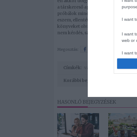
I want t
én akkor dolgozom, amikor mások sz
purpose
a társkereső applikáció. Most még idő
próbálok minél többet magammal fogla
I want 
eszem, ellentétben a decemberi idősza
könyveket olvasok, és próbálom öss
nem kérdés, szóval senki se aggódjo
I want t
web or d
Megosztás:
Facebook
Twitter
I want t
or app.
Címkék:
vallomás
,
magánélet
,
Sin
Korábbi bejegyzések
HASONLÓ BEJEGYZÉSEK