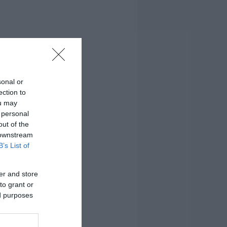
sonal or
ection to
ou may
 personal
out of the
 downstream
B’s List of
er and store
to grant or
ed purposes