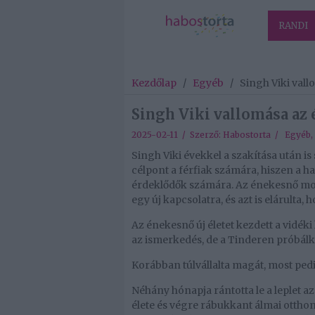
RANDI
Kezdőlap
/
Egyéb
/
Singh Viki vall
Singh Viki vallomása az 
2025-02-11 / Szerző:
Habostorta
/
Egyéb
,
Singh Viki évekkel a szakítása után i
célpont a férfiak számára, hiszen a h
érdeklődők számára. Az énekesnő most
egy új kapcsolatra, és azt is elárulta,
Az énekesnő új életet kezdett a vidék
az ismerkedés, de a Tinderen próbálk
Korábban túlvállalta magát, most pedi
Néhány hónapja rántotta le a leplet a
élete és végre rábukkant álmai ottho