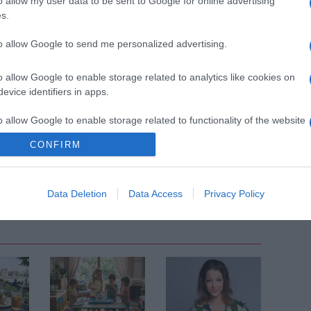
o allow my user data to be sent to Google for online advertising
órakoznak –, meg hát sokat is vagyok otthon. Marad
s.
m is van rá. Viccen kívül, ha már uborkaszezon van,
lkozni. Eljárok edzeni, figyelek arra, mit mikor
to allow Google to send me personalized advertising.
kkal, amikor chipsen és csokin éltem. Önfejlesztő
zekapni magam. Tényleg igyekszem! De megleszek, ez
n értem!
o allow Google to enable storage related to analytics like cookies on
evice identifiers in apps.
Pinterest
o allow Google to enable storage related to functionality of the website
CONFIRM
gh Viki
,
életút
Következő bejegyzés
Data Deletion
Data Access
Privacy Policy