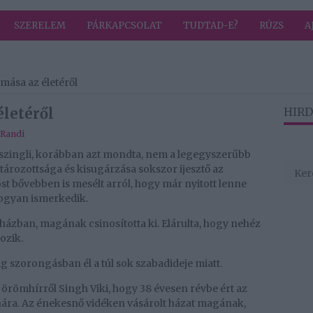
SZERELEM
PÁRKAPCSOLAT
TUDTAD-E?
RÚZS
A
omása az életéről
életéről
HIRD
Randi
s szingli, korábban azt mondta, nem a legegyszerűbb
atározottsága és kisugárzása sokszor ijesztő az
 bővebben is mesélt arról, hogy már nyitott lenne
 hogyan ismerkedik.
i házban, magának csinosította ki. Elárulta, hogy nehéz
ozik.
g szorongásban él a túl sok szabadideje miatt.
z örömhírről Singh Viki, hogy 38 évesen révbe ért az
nára. Az énekesnő vidéken vásárolt házat magának,