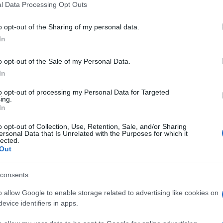
l Data Processing Opt Outs
költözött, de úgy gondolja, nem mindig van rá jó
o opt-out of the Sharing of my personal data.
l és a nyüzsgéstől távolabb él. Jelenlegi házától
In
, így rendesen át kell gondolnia, hogy elinduljon-e
bbi bolt is 30 kilométerre van.
o opt-out of the Sale of my Personal Data.
olyamatot. Plusz próbálok jól bánni az időmmel. Ha már
In
több programot leszervezni. Tegnap is fel kellett
to opt-out of processing my Personal Data for Targeted
dásom volt az Orfeumban, de akkor már beiktattam egy
ing.
is. Mondjuk, az utóbbi elmaradt. Vagyis lemondtam, és
In
lamire büszke vagyok, az az, hogy már nem elégszem
sszul bánjanak velem. Ha valaki nem elég
o opt-out of Collection, Use, Retention, Sale, and/or Sharing
ersonal Data that Is Unrelated with the Purposes for which it
kkor sarkon fordulok. Mindenáron nem akarok magam
lected.
lőadó.
Out
 így már azt is nagy dolognak tartja, hogy újra
consents
 a Tinderen tudok. A barátnőim már mind férjhez
o allow Google to enable storage related to advertising like cookies on
zegben mozognak, hogy csak úgy be tudjanak
evice identifiers in apps.
k. Szórakozni nem járok – már csak azért sem, mert