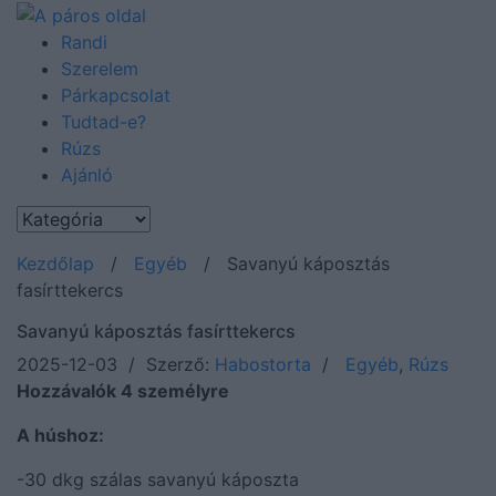
Randi
Szerelem
Párkapcsolat
Tudtad-e?
Rúzs
Ajánló
Kezdőlap
/
Egyéb
/
Savanyú káposztás
fasírttekercs
Savanyú káposztás fasírttekercs
2025-12-03 / Szerző:
Habostorta
/
Egyéb
,
Rúzs
Hozzávalók 4 személyre
A húshoz:
-30 dkg szálas savanyú káposzta