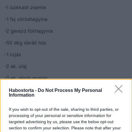
-1 szikkadt zsemle
-1 fej vöröshagyma
-2 gerezd fokhagyma
-50 dkg darált hús
-1 tojás
-2 ek. olaj
-2 ek. dijoni mustár
-4 nagy szelet füstölt főtt sonka
Habostorta -
Do Not Process My Personal
Information
-10 dkg reszelt sajt
If you wish to opt-out of the sale, sharing to third parties, or
A körethez:
processing of your personal or sensitive information for
targeted advertising by us, please use the below opt-out
-4 szál sárgarépa
section to confirm your selection. Please note that after your