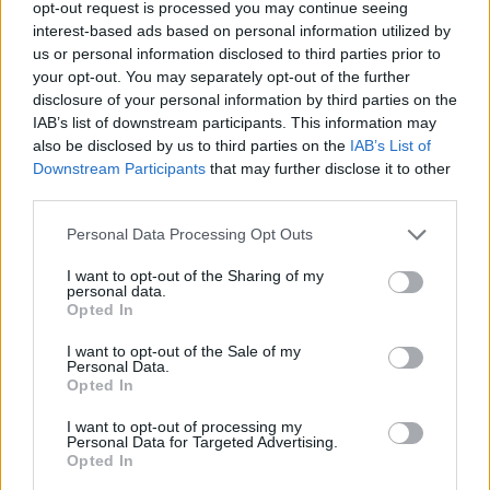
opt-out request is processed you may continue seeing
-1 kis fej brokkoli
interest-based ads based on personal information utilized by
us or personal information disclosed to third parties prior to
-2 ek. vaj
your opt-out. You may separately opt-out of the further
disclosure of your personal information by third parties on the
Elkészítés:
IAB’s list of downstream participants. This information may
also be disclosed by us to third parties on the
IAB’s List of
A káposztát, kicsit átöblítjük, jól kinyomkodjuk. A
Downstream Participants
that may further disclose it to other
zsemlét vízbe áztatjuk, majd szintén kinyomkodjuk. A
third parties.
hagymákat megtisztítjuk, finomra aprítjuk. A darált
húst a hagymákkal, a tojással, kicsavart zsemlével
Please note that this website/app uses one or more Google
Personal Data Processing Opt Outs
services and may gather and store information including but
alaposan összedolgozzuk, sózzuk, borsozzuk.
not limited to your visit or usage behaviour. You may click to
I want to opt-out of the Sharing of my
personal data.
A sütőt 180 °C-ra előmelegítjük. Nagyobb darab
grant or deny consent to Google and its third-party tags to
Opted In
use your data for below specified purposes in below Google
alufóliát kiterítünk, megolajozzuk, elsimítjuk rajta a
consent section.
húst, kb. 2 centi vastagon. Megkenjük a mustárral,
I want to opt-out of the Sale of my
Personal Data.
ráhelyezzük a sonkát, majd egy réteg savanyú
Opted In
káposztát. Megszórjuk sajttal. Az alufólia segítségével
I want to opt-out of processing my
feltekerjük, jól becsomagoljuk, és sütőlapra fektetjük.
Personal Data for Targeted Advertising.
A sütőben 30 percig sütjük.
Opted In