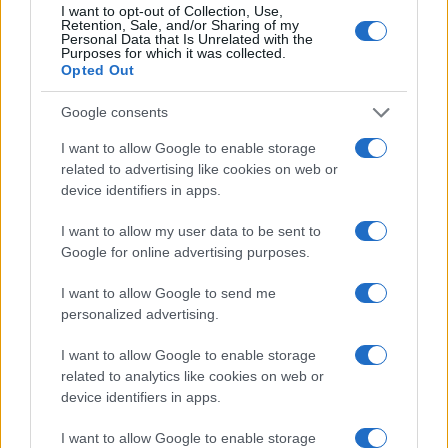
A répát meghámozzuk, a brokkolit rózsáira szedjük, és
I want to opt-out of Collection, Use,
Retention, Sale, and/or Sharing of my
kevés sós vízben kissé megpároljuk, leszűrjük.
Personal Data that Is Unrelated with the
Purposes for which it was collected.
Serpenyőben felforrósítjuk a vajat, a répát meg a
Opted Out
brokkolit nagy lángon megfuttatjuk benne, sózzuk,
borsozzuk.
Google consents
A hústekercset kicsit hűlni hagyjuk, majd ráhalmozzuk
I want to allow Google to enable storage
a maradék savanyú káposztát. Felszeleteljük és a
related to advertising like cookies on web or
device identifiers in apps.
zöldségekkel tálaljuk.
I want to allow my user data to be sent to
Munka: kb. 45 perc
Google for online advertising purposes.
Fogyasztható: kb. 1,5 óra múlva
I want to allow Google to send me
personalized advertising.
Megosztás:
Facebook
I want to allow Google to enable storage
Twitter
related to analytics like cookies on web or
Pinterest
device identifiers in apps.
Címkék:
recept
,
fasírt
,
káposzta
,
tekercs
,
savanyú
I want to allow Google to enable storage