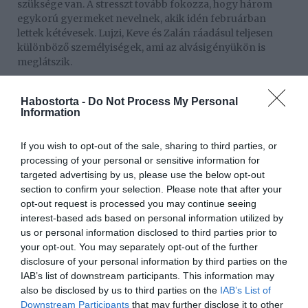
szüksége van. A stresszt tovább fokozza, hogy három
egykorú gyermeket nevelnek, akik idén februárban
lettek kétévesek. Lujzi, Keve és Zalán ráadásul teljesen
különböző személyiségek, ami az alvásigényükön is
meglátszik.
Már nem tudtunk mihez fordulni, már megőrültünk a
nem alvástól, mert folyamatosan megébredtek a
Habostorta -
Do Not Process My Personal
Information
gyerekek, plusz fogzás volt, és így egymást is
megébresztették, hiszen nem tudták magukat
visszaaltatni. De minden úgy jó, ahogy van, ez a helyzet
If you wish to opt-out of the sale, sharing to third parties, or
arra is jó volt, hogy másfél éven keresztül tényleg mindig
processing of your personal or sensitive information for
ölelve voltak, és úgy aludtak el. Igaz, hogy rámentünk, de
targeted advertising by us, please use the below opt-out
azt a fajta alapot megkapták.
section to confirm your selection. Please note that after your
opt-out request is processed you may continue seeing
Végül az „altasd magad” módszer vált be a gyerekeknél,
interest-based ads based on personal information utilized by
akik ma ugyanúgy egy szobában alszanak, ám már nem
us or personal information disclosed to third parties prior to
ébresztik fel egymást.
your opt-out. You may separately opt-out of the further
disclosure of your personal information by third parties on the
Magdi ösztönös anyukaként szeretne foglalkozni a
IAB’s list of downstream participants. This information may
gyerekeivel, de a szabályok híve is, így próbálja
also be disclosed by us to third parties on the
IAB’s List of
megtalálni az arany középutat.
Downstream Participants
that may further disclose it to other