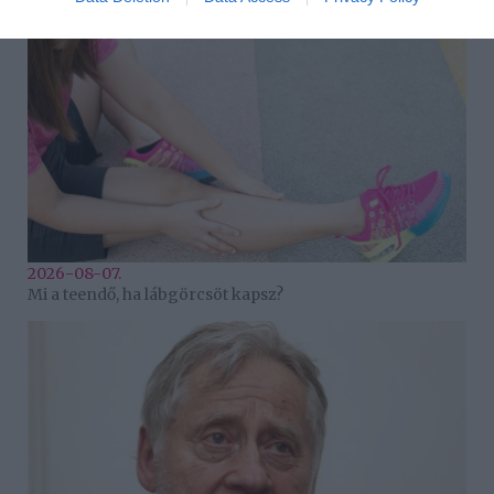
2026-08-07.
Mi a teendő, ha lábgörcsöt kapsz?