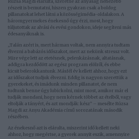
Rúzsa Magdi elárulta, szeretné az anyaság nehezebb
részeit is bemutatni, hiszen gyakran csak a boldog
pillanatokat lehet látni a közösségimédia-oldalakon. A
háromgyermekes énekesnő úgy érzi, most, hogy
túljutottak az alvási és evési gondokon, ideje segíteni más
édesanyáknak is.
„Talán azért is, mert hárman voltak, nem annyira tudtam
élvezni a babázós időszakot, mert az nekünk stressz volt.
Mire vége lett az etetésnek, pelenkázásnak, altatásnak,
addigra kezdődött az egész program elölről, és ebbe
kicsit belerokkantunk. Másfél év kellett ahhoz, hogy ezt
az időszakot tudjuk élvezni. Eddig is nagyon szerettük a
gyerekeket, és imádunk minden pillanatot, de nem
tudtunk benne úgy lubickolni, mint most, amikor már el
tudják mondani, hogy nem kérnek többet az ételből, vagy
eltolják a tányért, és azt mondják: kész” – mesélte Rúzsa
Magdi az Anyu Akadémia című sorozatának második
részében.
Az énekesnő azt is elárulta, miszerint idő kellett neki
ahhoz, hogy megértse, a gyerek annyit eszik, amennyire