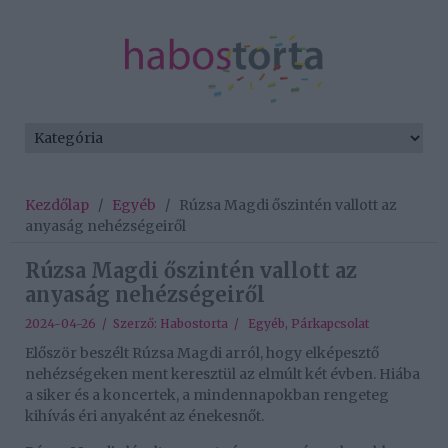
Kezdőlap
/
Egyéb
/
Rúzsa Magdi őszintén vallott az
anyaság nehézségeiről
Rúzsa Magdi őszintén vallott az
anyaság nehézségeiről
2024-04-26 / Szerző:
Habostorta
/
Egyéb
,
Párkapcsolat
Először beszélt Rúzsa Magdi arról, hogy elképesztő
nehézségeken ment keresztül az elmúlt két évben. Hiába
a siker és a koncertek, a mindennapokban rengeteg
kihívás éri anyaként az énekesnőt.