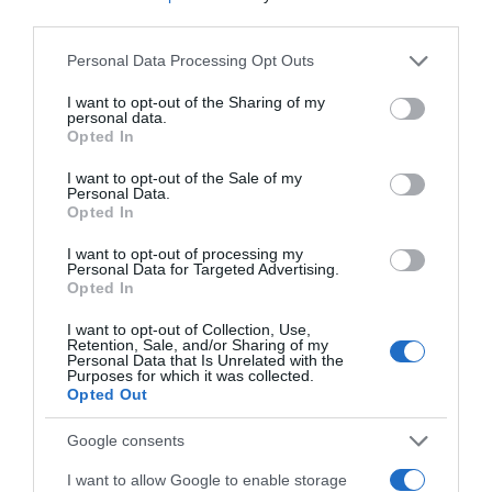
third parties.
Megosztás:
Facebook
Twitter
Pinterest
Please note that this website/app uses one or more Google
Personal Data Processing Opt Outs
services and may gather and store information including but
not limited to your visit or usage behaviour. You may click to
I want to opt-out of the Sharing of my
Címkék:
Rúzsa Magdi
,
gyermeknevelés
,
personal data.
grant or deny consent to Google and its third-party tags to
kialvatlanság
,
hármas ikrek
,
komplikált
,
altatás
Opted In
use your data for below specified purposes in below Google
consent section.
Korábbi bejegyzések
Következő bejegyzés
I want to opt-out of the Sale of my
Personal Data.
Opted In
HASONLÓ BEJEGYZÉSEK
I want to opt-out of processing my
Personal Data for Targeted Advertising.
Opted In
I want to opt-out of Collection, Use,
Retention, Sale, and/or Sharing of my
Personal Data that Is Unrelated with the
Purposes for which it was collected.
Opted Out
Google consents
I want to allow Google to enable storage