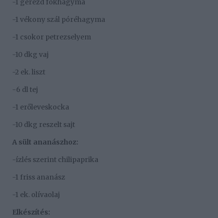
-1 gerezd fokhagyma
-1 vékony szál póréhagyma
-1 csokor petrezselyem
-10 dkg vaj
-2 ek. liszt
-6 dl tej
-1 erőleveskocka
-10 dkg reszelt sajt
A sült ananászhoz:
-ízlés szerint chilipaprika
-1 friss ananász
-1 ek. olívaolaj
Elkészítés: