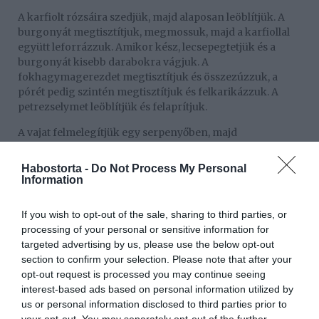
A karfiolt rózsáira szedjük, majd alaposan leöblítjük. A
burgonyát megtisztítjuk, megmossuk, majd a karfiollal
együtt leforrázzuk. Amikor kész, lecsepegtetjük és a
burgonyát kisebb darabokra vágjuk. A
fokhagymagerezdet megtisztítjuk és összezúzzuk, a
pórét pedig szintén megtisztítjuk és felkarikázzuk. A
petrezselymet leöblítjük és felaprítjuk.
A vajat felmelegítjük egy serpenyőben, majd
megfuttatjuk benne a fokhagymát. Megszórjuk a liszttel,
világosbarnára pirítjuk, majd felöntjük a tejjel. Ízlés
Habostorta -
Do Not Process My Personal
szerint sózzuk, borsozzuk és belemorzsoljuk az
Information
erőleveskockát is. Hozzáadjuk a póréhagymát, a
petrezselymet, a sajtot, az olívaolajat.
If you wish to opt-out of the sale, sharing to third parties, or
processing of your personal or sensitive information for
A sütőt 200 °C-ra melegítjük elő, egy tűzálló tálat pedig
targeted advertising by us, please use the below opt-out
kikenünk olajjal. A sajtos öntetet összeforgatjuk a
section to confirm your selection. Please note that after your
karfiollal és a burgonyával, majd az egészet az
opt-out request is processed you may continue seeing
előkészített tálba simítjuk. Az előmelegített sütőben kb. 35
interest-based ads based on personal information utilized by
perc alatt készre sütjük.
us or personal information disclosed to third parties prior to
A chilit és az ananászt megtisztítjuk, majd a chiliből a