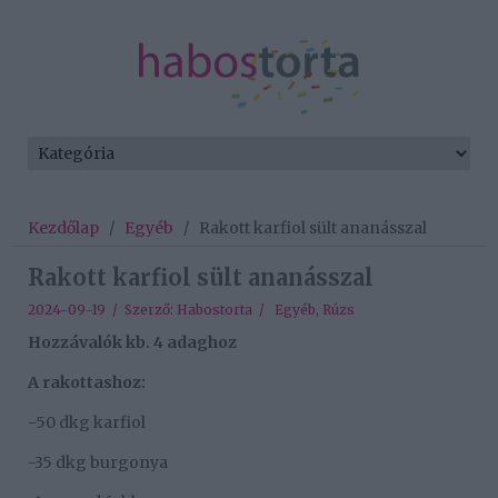
Kezdőlap
/
Egyéb
/
Rakott karfiol sült ananásszal
Rakott karfiol sült ananásszal
2024-09-19 / Szerző:
Habostorta
/
Egyéb
,
Rúzs
Hozzávalók kb. 4 adaghoz
A rakottashoz:
-50 dkg karfiol
-35 dkg burgonya