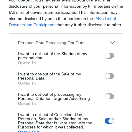
your opt-out. You may separately opt-out of the further
magokat eltávolítjuk, az ananászból pedig kivágjuk a fás
disclosure of your personal information by third parties on the
részeket. Az olívaolajat felmelegítjük, majd az ananász
IAB’s list of downstream participants. This information may
mindkét oldalát karamellizáljuk benne. Közben ízlés
also be disclosed by us to third parties on the
IAB’s List of
szerint megszórjuk a chilivel. Amikor kész, a rakott
Downstream Participants
that may further disclose it to other
karfiolt a sült ananásszal tálaljuk.
third parties.
Munka: kb. 45 perc
Please note that this website/app uses one or more Google
Personal Data Processing Opt Outs
services and may gather and store information including but
Fogyasztható: kb. 1,5 óra múlva
not limited to your visit or usage behaviour. You may click to
I want to opt-out of the Sharing of my
personal data.
grant or deny consent to Google and its third-party tags to
Opted In
use your data for below specified purposes in below Google
Megosztás:
Facebook
Twitter
Pinterest
consent section.
I want to opt-out of the Sale of my
Personal Data.
Opted In
Címkék:
recept
,
rakott
,
karfiol
,
húsmentes
,
ananász
I want to opt-out of processing my
Personal Data for Targeted Advertising.
Opted In
Korábbi bejegyzések
Következő bejegyzés
I want to opt-out of Collection, Use,
Retention, Sale, and/or Sharing of my
Personal Data that Is Unrelated with the
HASONLÓ BEJEGYZÉSEK
Purposes for which it was collected.