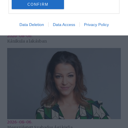
CONFIRM
Data Deletion
Data Access
Privacy Policy
2026-08-06.
Kánikula a lakásban
2026-08-06.
Megszületett Szabados Ági kisfia