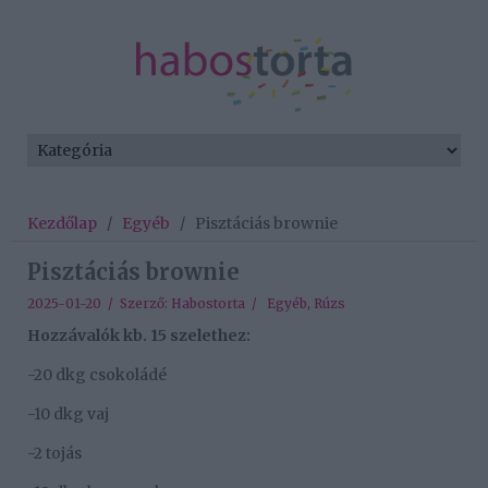
Kezdőlap
/
Egyéb
/
Pisztáciás brownie
Pisztáciás brownie
2025-01-20 / Szerző:
Habostorta
/
Egyéb
,
Rúzs
Hozzávalók kb. 15 szelethez:
-20 dkg csokoládé
-10 dkg vaj
-2 tojás