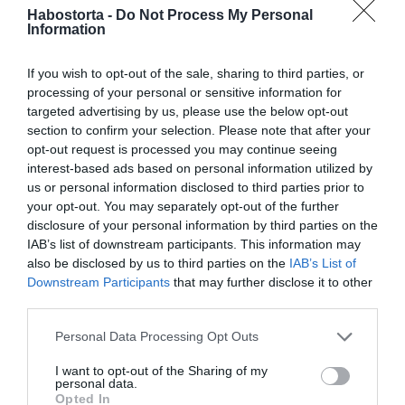
szórjuk a maradék csokoládét. Kiskanállal a tetejére
Habostorta -
Do Not Process My Personal
Information
csurgatjuk a pisztáciakrémet, majd egy villával, vagy
fogpiszkálóval elhúzzuk, hogy márványos legyen.
If you wish to opt-out of the sale, sharing to third parties, or
A tepsit az előmelegített sütőbe toljuk és a tésztát kb. 20
processing of your personal or sensitive information for
percen keresztül sütjük. Amikor kész, kivesszük és
targeted advertising by us, please use the below opt-out
hagyjuk kihűlni. Ezután szeletelve tálaljuk.
section to confirm your selection. Please note that after your
opt-out request is processed you may continue seeing
Munka: kb. 20 perc
interest-based ads based on personal information utilized by
Fogyasztható: kb. 45 perc múlva
us or personal information disclosed to third parties prior to
your opt-out. You may separately opt-out of the further
disclosure of your personal information by third parties on the
Megosztás:
Facebook
Twitter
Pinterest
IAB’s list of downstream participants. This information may
also be disclosed by us to third parties on the
IAB’s List of
Downstream Participants
that may further disclose it to other
Címkék:
recept
,
süti
,
kakaó
,
brownie
,
pisztácia
third parties.
Korábbi bejegyzések
Következő bejegyzés
Please note that this website/app uses one or more Google
Personal Data Processing Opt Outs
services and may gather and store information including but
not limited to your visit or usage behaviour. You may click to
I want to opt-out of the Sharing of my
personal data.
HASONLÓ BEJEGYZÉSEK
grant or deny consent to Google and its third-party tags to
Opted In