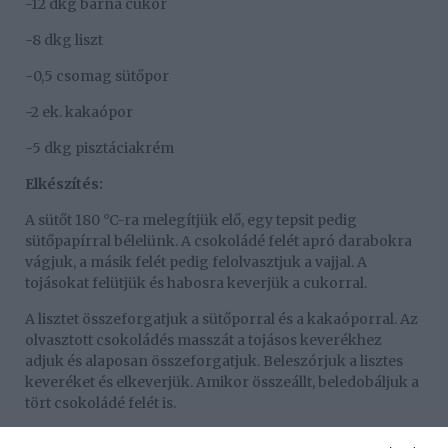
-12 dkg barna cukor
-8 dkg liszt
-0,5 csomag sütőpor
-2 ek. kakaópor
-5 dkg pisztáciakrém
Elkészítés:
A sütőt 180 °C-ra melegítjük elő, egy tepsit pedig
sütőpapírral bélelünk. A csokoládé felét apró darabokra
vágjuk, a másik felét pedig felolvasztjuk a vajjal. A
tojásokat felütjük és habosra keverjük a cukorral.
A lisztet összeforgatjuk a sütőporral és a kakaóporral. Az
olvasztott csokoládés masszát a tojásos keverékhez
adjuk és alaposan összeforgatjuk. Beleszórjuk a lisztes
keveréket és elkeverjük. Amikor összeállt, beledobáljuk a
tört csokoládé felét is.
A tésztát az előkészített tepsibe simítjuk, majd a tetejére