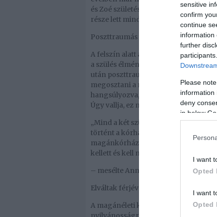
sensitive in
és Zoé születése után is aktív életet élt
confirm you
része lett mindennapjainak.
continue se
information 
Poszttraumás stressz szindrómával k
further disc
A felszín alatt azonban komoly belső 
participants
a szülés élménye számára nem volt var
Downstream 
után poszttraumás stressz szindrómá
Please note
megosztani a nyilvánossággal. Végül úg
information 
hangsúlyozva, mennyire fontos, hogy a
deny consent
Úgy vallja, ez nem gyengeség, hanem 
in below Go
„Mind a két szülésemnél, nekem PTSD
történt a kórházban, és ezzel tudom
Persona
magánkórházakban és nemcsak állami
kellett és kell még most is szülnünk”
I want t
– mesélte Anna a TikTokon.
Opted 
Elváltak férjével
I want t
Opted 
A magánéleti kihívások azonban nem é
nyilvánosságra került, hogy Anna és f