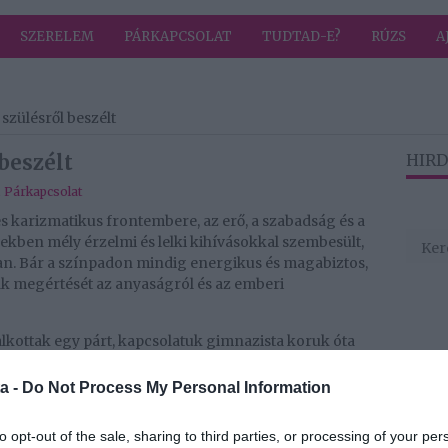
SZERELEM
PÁRKAPCSOLAT
TUDTAD-E?
RÚZS
A
szülésről beszélt
beszélt
HIRD
,
Párkapcsolat
s karizmatikus frontembere, az erő, a szabadság és a
vekben mély érzelmi és lelki kihívásokkal szembesült,
an. Bár a színpadon mindig energikus és magabiztos,
 megértését az anyaságról és az emberi
alkottak egy párt, kapcsolatuk gimnazista koruk óta
bil alapot jelentett számára, miközben sosem érezte azt
yává kellene válnia. Az anyaság gondolata mindig is
a -
Do Not Process My Personal Information
en, első gyermeke születésével vált valóra. A
zokkal a kritikákkal, amelyek szerint negyvenes
to opt-out of the sale, sharing to third parties, or processing of your per
és büszkén vállalta döntését. Két gyermeke, Benjámin