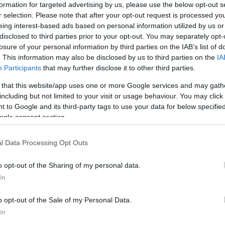
formation for targeted advertising by us, please use the below opt-out s
, a fellépések és próbák mellett a családi logisztika is
r selection. Please note that after your opt-out request is processed y
eing interest-based ads based on personal information utilized by us or
disclosed to third parties prior to your opt-out. You may separately opt-
üzdött
losure of your personal information by third parties on the IAB’s list of
küzdelmek zajlottak. Anna őszintén vallott arról, hogy
. This information may also be disclosed by us to third parties on the
IA
ázslatos, sőt, mélyen traumatizálta. Mindkét szülése
Participants
that may further disclose it to other third parties.
val (PTSD) küzdött, amelyet sokáig nem tudott
 that this website/app uses one or more Google services and may gath
y döntött, hogy követői előtt is feltárja érzéseit,
including but not limited to your visit or usage behaviour. You may click 
 nők merjenek beszélni a szülés árnyoldalairól is.
 to Google and its third-party tags to use your data for below specifi
emberi tapasztalat.
ogle consent section.
-m volt, sokáig-sokáig szorongtam azon, ami ott
, hogy nem vagyok egyedül. Nemcsak
l Data Processing Opt Outs
 kórházakban, de rettenetes körülmények között
o opt-out of the Sharing of my personal data.
In
o opt-out of the Sale of my Personal Data.
In
rtek véget a szülés utáni időszakkal. 2020 végén
érje közel harminc év után külön utakon folytatják. A