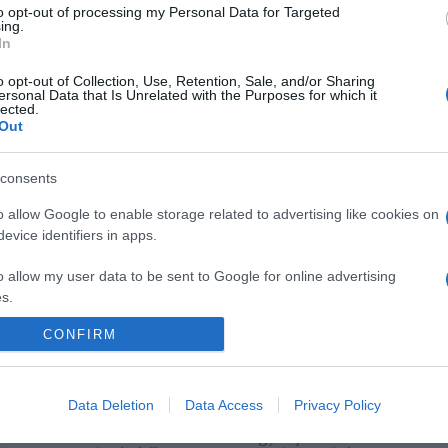
to opt-out of processing my Personal Data for Targeted
indketten arra törekedtek, hogy békességben zárják le
ing.
jó viszonyban maradtak, és továbbra is családként
In
o opt-out of Collection, Use, Retention, Sale, and/or Sharing
ersonal Data that Is Unrelated with the Purposes for which it
lected.
Pinterest
Out
orongás
,
kórház
,
körülmények
,
PTSD
consents
o allow Google to enable storage related to advertising like cookies on
Következő bejegyzés
evice identifiers in apps.
o allow my user data to be sent to Google for online advertising
s.
CONFIRM
to allow Google to send me personalized advertising.
o allow Google to enable storage related to analytics like cookies on
Data Deletion
Data Access
Privacy Policy
evice identifiers in apps.
2026-08-09.
2026-08-09.
re a 3
Veréb Tamás válik
Nagy bejelentést
o allow Google to enable storage related to functionality of the website