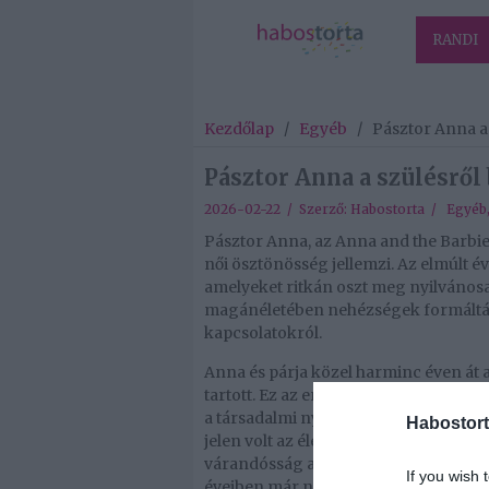
RANDI
Kezdőlap
/
Egyéb
/
Pásztor Anna a 
Pásztor Anna a szülésről 
2026-02-22 / Szerző:
Habostorta
/
Egyéb
Pásztor Anna, az Anna and the Barbie
női ösztönösség jellemzi. Az elmúlt é
amelyeket ritkán oszt meg nyilvános
magánéletében nehézségek formálták
kapcsolatokról.
Anna és párja közel harminc éven át 
tartott. Ez az erős kötelék sokáig sta
a társadalmi nyomást, hogy időben an
Habostort
jelen volt az életében, de csak 41 éves
várandósság alatt nem foglalkozott a
If you wish 
éveiben már nem ideális az anyaság, 