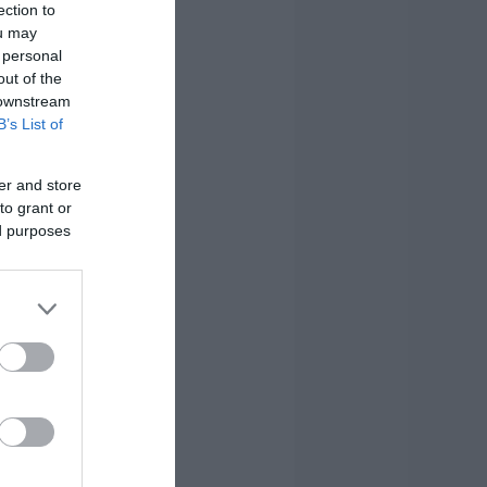
ection to
ou may
 personal
out of the
 downstream
B’s List of
er and store
to grant or
ed purposes