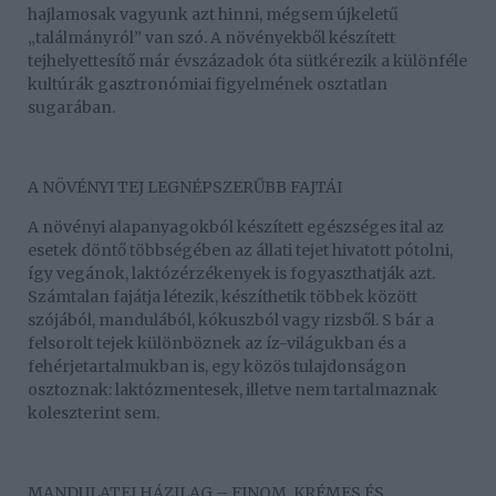
hajlamosak vagyunk azt hinni, mégsem újkeletű
„találmányról” van szó. A növényekből készített
tejhelyettesítő már évszázadok óta sütkérezik a különféle
kultúrák gasztronómiai figyelmének osztatlan
sugarában.
A NÖVÉNYI TEJ LEGNÉPSZERŰBB FAJTÁI
A növényi alapanyagokból készített egészséges ital az
esetek döntő többségében az állati tejet hivatott pótolni,
így vegánok, laktózérzékenyek is fogyaszthatják azt.
Számtalan fajátja létezik, készíthetik többek között
szójából, mandulából, kókuszból vagy rizsből. S bár a
felsorolt tejek különböznek az íz-világukban és a
fehérjetartalmukban is, egy közös tulajdonságon
osztoznak: laktózmentesek, illetve nem tartalmaznak
koleszterint sem.
MANDULATEJ HÁZILAG – FINOM, KRÉMES ÉS