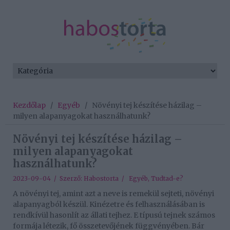
Kezdőlap
/
Egyéb
/
Növényi tej készítése házilag –
milyen alapanyagokat használhatunk?
Növényi tej készítése házilag –
milyen alapanyagokat
használhatunk?
2023-09-04 / Szerző:
Habostorta
/
Egyéb
,
Tudtad-e?
A növényi tej, amint azt a neve is remekül sejteti, növényi
alapanyagból készül. Kinézetre és felhasználásában is
rendkívül hasonlít az állati tejhez. E típusú tejnek számos
formája létezik, fő összetevőjének függvényében. Bár