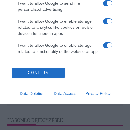
I want to allow Google to send me
bátran fogyasztható, egészséges tejforrás, amiért kicsik
personalized advertising.
és nagyon is egyaránt rajonganak. Ha házilag készítjük,
jóval olcsóbban jövünk ki, mintha a boltból szereznénk
I want to allow Google to enable storage
be a heti adagunkat.
related to analytics like cookies on web or
device identifiers in apps.
Forrás
I want to allow Google to enable storage
related to functionality of the website or app.
Megosztás:
Facebook
Twitter
Pinterest
CONFIRM
Címkék:
recept
,
házilag
,
növényi tej
,
mag
Data Deletion
Data Access
Privacy Policy
Korábbi bejegyzések
Következő bejegyzés
HASONLÓ BEJEGYZÉSEK