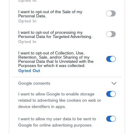
Opted In
feketéhez.
use your data for below specified purposes in below Google
consent section.
I want to opt-out of the Sale of my
Figyelem! A hűtőben pihenve a mandulatej hajlamos
Personal Data.
leülepedni, ezért használat előtt mindenképpen rázzuk
Opted In
össze alaposan, így tökéletesen élvezhetjük a semmihez
I want to opt-out of processing my
sem hasonlító íz-harmóniát, amivel ez az egészséges
Personal Data for Targeted Advertising.
növényi tej megajándékoz minket.
Opted In
I want to opt-out of Collection, Use,
Retention, Sale, and/or Sharing of my
MIÉRT ÉRDEMES ELMERÜLNI A NÖVÉNYI
Personal Data that Is Unrelated with the
Purposes for which it was collected.
ALAPANYAGOKBÓL KÉSZÍTETT TEJEK VILÁGÁBAN?
Opted Out
Cikkünk főszereplője, a mandulatej mellett számos egyéb
Google consents
növényi opció áll a rendelkezésünkre, ha közelebbi
ismeretséget kötnénk azok izgalmas felhozatalával. És
I want to allow Google to enable storage
nem, nem csak abban az esetben, ha vegán életvitelt
related to advertising like cookies on web or
folytatunk, hiszen a növényi tej számos módon
device identifiers in apps.
szolgálhatja az egészségünket.
I want to allow my user data to be sent to
A tehéntej kiváltására tökéletes alkalmas ital, ahogy
Google for online advertising purposes.
említettük páratlanul bő forrása a vitaminoknak és
ásványi anyagoknak. Laktózérzékenység esetén is