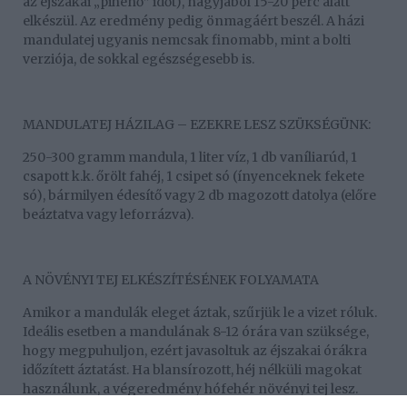
az éjszakai „pihenő” időt), nagyjából 15-20 perc alatt
elkészül. Az eredmény pedig önmagáért beszél. A házi
mandulatej ugyanis nemcsak finomabb, mint a bolti
verziója, de sokkal egészségesebb is.
MANDULATEJ HÁZILAG – EZEKRE LESZ SZÜKSÉGÜNK:
250-300 gramm mandula, 1 liter víz, 1 db vaníliarúd, 1
csapott k.k. őrölt fahéj, 1 csipet só (ínyenceknek fekete
só), bármilyen édesítő vagy 2 db magozott datolya (előre
beáztatva vagy leforrázva).
A NÖVÉNYI TEJ ELKÉSZÍTÉSÉNEK FOLYAMATA
Amikor a mandulák eleget áztak, szűrjük le a vizet róluk.
Ideális esetben a mandulának 8-12 órára van szüksége,
hogy megpuhuljon, ezért javasoltuk az éjszakai órákra
időzített áztatást. Ha blansírozott, héj nélküli magokat
használunk, a végeredmény hófehér növényi tej lesz.