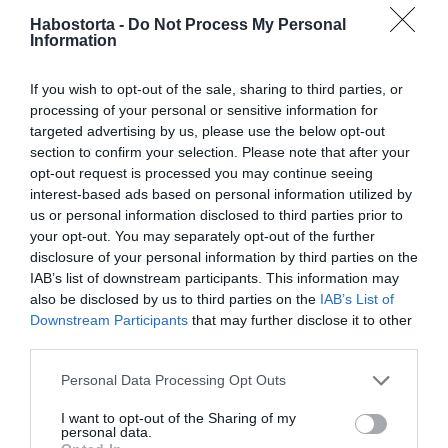
Ha a mandulát leszűrtük, tegyük turmixgépbe az összes
Habostorta -
Do Not Process My Personal
többi hozzávalóval együtt. A vaníliarudat hosszában
Information
vágjuk ketté és a belsejéből kikapart magokat tegyük a
turmixba. A gépet állítsuk magas fokozatra, különösen,
If you wish to opt-out of the sale, sharing to third parties, or
ha a mandula nem ázott eleget.
processing of your personal or sensitive information for
targeted advertising by us, please use the below opt-out
Amennyiben azt látjuk, hogy a mandula megfelelő
section to confirm your selection. Please note that after your
állagúra turmixolódott, készítsünk be egy nagyobb tálat,
opt-out request is processed you may continue seeing
tegyünk arra egy tejszűrő zsákot (ezt akár natúrboltból is
interest-based ads based on personal information utilized by
beszerezhetjük, nagyon praktikus és sokoldalúan
us or personal information disclosed to third parties prior to
felhasználható konyhai kiegészítő), és töltsük meg azt a
your opt-out. You may separately opt-out of the further
turmixszal.
disclosure of your personal information by third parties on the
Csak óvatosan! Ha a turmix már a zsákban, kezdjük el
IAB’s list of downstream participants. This information may
óvatosan nyomkodni azt, hogy a tej ki tudjon préselődni.
also be disclosed by us to third parties on the
IAB’s List of
Ez általában 4-5 percet vesz igénybe.
Downstream Participants
that may further disclose it to other
third parties.
Amint a zsákból maximálisan kipréseltük a mandulatejet,
azt üvegbe öntve akár 2-3 napig is tárolhatjuk a hűtőben.
Please note that this website/app uses one or more Google
Personal Data Processing Opt Outs
Ám a tapasztalat azt mutatja, általában az igencsak finom
services and may gather and store information including but
mandulatej nem „húzza ki” odáig, hamar elfogy, hiszen
not limited to your visit or usage behaviour. You may click to
I want to opt-out of the Sharing of my
personal data.
roppant ízletes, remekül passzol például a reggeli
grant or deny consent to Google and its third-party tags to