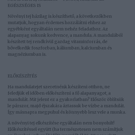
EGÉSZSÉGES IS
Növényi tej házilag is készíthető, a következőkben
mutatjuk, hogyan érdemes hozzálátni ehhez az
egyébként egyáltalán nem nehéz feladathoz. Az
alapanyag sokunk kedvence, a mandula. A mandulából
készített tej rendkívül gazdag vitaminforrás, de
bővelkedik foszforban, káliumban, kalciumban és
magnéziumban is.
ELŐKÉSZÍTÉS
Ha mandulatejet szeretnénk készíteni otthon, ne
feledjük el időben előkészíteni a fő alapanyagot, a
mandulát. Mit jelent ez a gyakorlatban? Először öblítsük
le párszor, majd éjszakára áztassuk be vízbe a mandulát.
Így másnapra megpuhul és könnyebb lesz vele a munka.
A növényi tej elkészítése egyáltalán nem bonyolult!
Előkészítéssel együtt (ha természetesen nem számítjuk