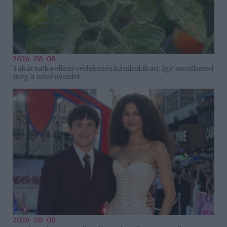
2026-08-08.
Takácsatka elleni védekezés kánikulában: így mentheted
meg a növényeidet
2026-08-08.