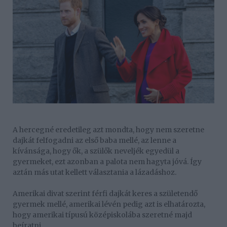
A hercegné eredetileg azt mondta, hogy nem szeretne
dajkát felfogadni az első baba mellé, az lenne a
kívánsága, hogy ők, a szülők neveljék egyedül a
gyermeket, ezt azonban a palota nem hagyta jóvá. Így
aztán más utat kellett választania a lázadáshoz.
Amerikai divat szerint férfi dajkát keres a születendő
gyermek mellé, amerikai lévén pedig azt is elhatározta,
hogy amerikai típusú középiskolába szeretné majd
beíratni.