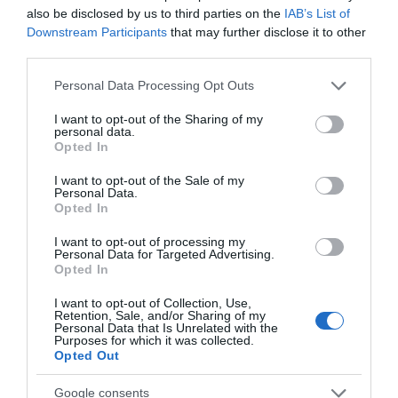
also be disclosed by us to third parties on the
IAB’s List of
Valószínűleg a családnak lesz egy-két keresetlen szava
Downstream Participants
that may further disclose it to other
az ötlethez.
third parties.
Please note that this website/app uses one or more Google
Forrás: Blikk
Personal Data Processing Opt Outs
services and may gather and store information including but
not limited to your visit or usage behaviour. You may click to
I want to opt-out of the Sharing of my
Megosztás:
Facebook
Twitter
Pinterest
personal data.
grant or deny consent to Google and its third-party tags to
Opted In
use your data for below specified purposes in below Google
Címkék:
Harry herceg
,
Meghan Markle
,
consent section.
I want to opt-out of the Sale of my
szabályok
,
királyi család
,
nevelés
,
dajka
Personal Data.
Opted In
Korábbi bejegyzések
Következő bejegyzés
I want to opt-out of processing my
Personal Data for Targeted Advertising.
Opted In
HASONLÓ BEJEGYZÉSEK
I want to opt-out of Collection, Use,
Retention, Sale, and/or Sharing of my
Personal Data that Is Unrelated with the
Purposes for which it was collected.
Opted Out
Google consents