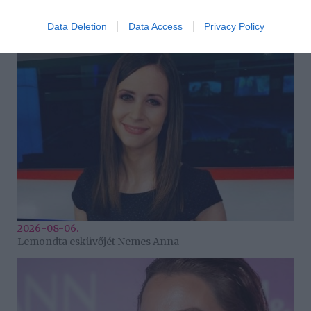
2026-08-06.
Data Deletion
Data Access
Privacy Policy
Megszületett Szabados Ági kisfia
2026-08-06.
Lemondta esküvőjét Nemes Anna