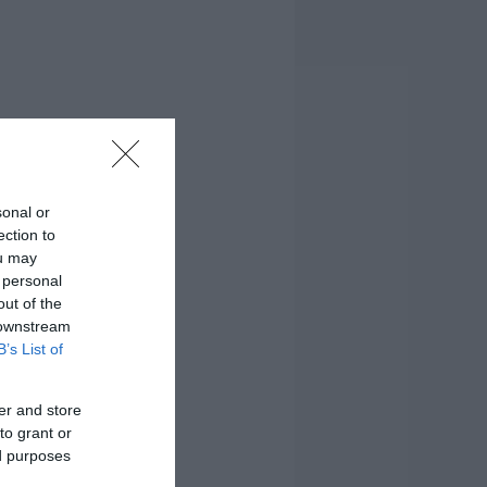
sonal or
ection to
ou may
 personal
out of the
 downstream
B’s List of
er and store
to grant or
ed purposes