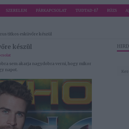
SZERELEM
PÁRKAPCSOLAT
TUDTAD-E?
RÚZS
A
rus titkos esküvőre készül
vőre készül
HIRD
csolat
bbra sem akarja nagydobra verni, hogy mikor
gy napot.