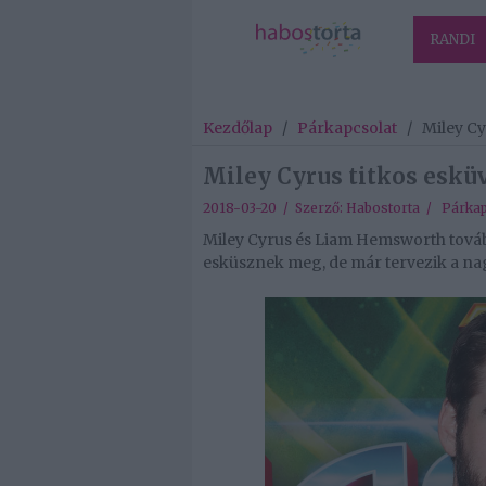
RANDI
Kezdőlap
/
Párkapcsolat
/
Miley Cy
Miley Cyrus titkos eskü
2018-03-20 / Szerző:
Habostorta
/
Párkap
Miley Cyrus és Liam Hemsworth tová
esküsznek meg, de már tervezik a na