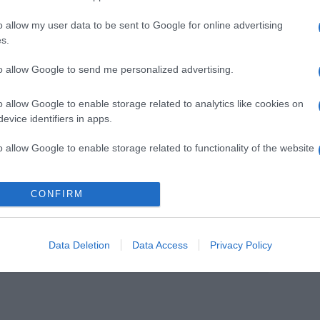
o allow my user data to be sent to Google for online advertising
s.
to allow Google to send me personalized advertising.
 rendezni, csak a barátainkat hívjuk majd meg -
o allow Google to enable storage related to analytics like cookies on
elmondta azt is, hogy kifejezetten "vidéki" esküvőt
evice identifiers in apps.
o allow Google to enable storage related to functionality of the website
Pinterest
CONFIRM
esküvő
,
Liam Hemsworth
,
Miley
Data Deletion
Data Access
Privacy Policy
Következő bejegyzés