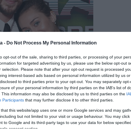
a -
Do Not Process My Personal Information
to opt-out of the sale, sharing to third parties, or processing of your per
formation for targeted advertising by us, please use the below opt-out s
r selection. Please note that after your opt-out request is processed y
eing interest-based ads based on personal information utilized by us or
disclosed to third parties prior to your opt-out. You may separately opt-
losure of your personal information by third parties on the IAB’s list of
. This information may also be disclosed by us to third parties on the
IA
Participants
that may further disclose it to other third parties.
 that this website/app uses one or more Google services and may gath
including but not limited to your visit or usage behaviour. You may click 
 a botrányairól híres Miley Cyrus és Liam Hemsworth
 to Google and its third-party tags to use your data for below specifi
ogle consent section.