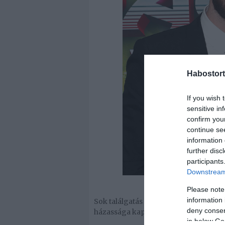
Habostort
If you wish 
sensitive in
confirm you
continue se
information 
further disc
participants
Downstream 
Please note
information 
Sok találgatás látott már napvilágot
deny consent
házassága kapcsán.
in below Go