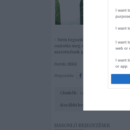
I want t
purpose
I want 
- Nem fogunk nyilvános, nagy esküvőt
I want t
osztotta meg elképzeléseit Cyrus, aki 
web or d
szeretnének párjával.
I want t
Forrás: Blikk
or app.
Megosztás:
Facebook
Twitter
Címkék:
szerelem
,
párkapcsolat
,
Korábbi bejegyzések
HASONLÓ BEJEGYZÉSEK