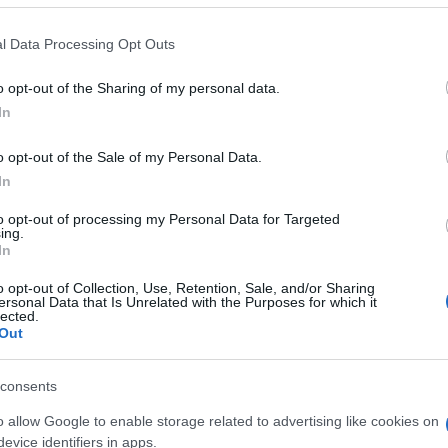
k és összeborulások) után nem verik nagydobra, hogy
nban elárulták, hogy csak azután mertek egyáltalán
l Data Processing Opt Outs
 is áldásukat adták a frigyre. Erre pedig elég sokat
dnak nem nagyon tetszett Cyrus kicsapongó múltja.
o opt-out of the Sharing of my personal data.
In
o opt-out of the Sale of my Personal Data.
In
to opt-out of processing my Personal Data for Targeted
ing.
In
o opt-out of Collection, Use, Retention, Sale, and/or Sharing
ersonal Data that Is Unrelated with the Purposes for which it
lected.
Out
consents
o allow Google to enable storage related to advertising like cookies on
evice identifiers in apps.