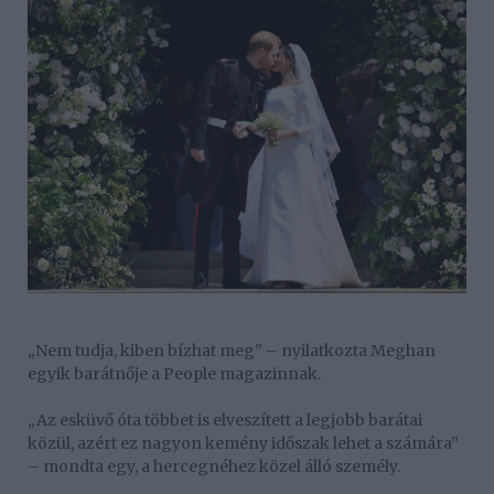
„Nem tudja, kiben bízhat meg” – nyilatkozta Meghan
egyik barátnője a People magazinnak.
„Az esküvő óta többet is elveszített a legjobb barátai
közül, azért ez nagyon kemény időszak lehet a számára”
– mondta egy, a hercegnéhez közel álló személy.