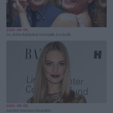
2026-08-09.
24. évfordulójukat ünneplik Zoránék
2026-08-08.
Axente Vanessa várandós