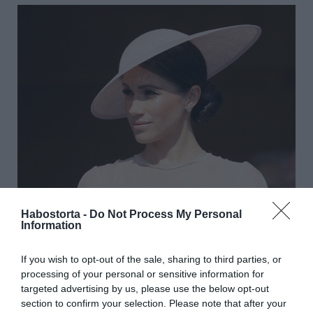
Habostorta -
Do Not Process My Personal
Information
Érthető Meghan szívfájdalma, hiszen a lagzi előtt pörgős
és nagyon aktív társasági életet élt, ám mostanra
hercegnéi teendői kerültek előtérébe. De azért bízni lehet
If you wish to opt-out of the sale, sharing to third parties, or
abban, hogy az újdonsült feleség túllendül a
processing of your personal or sensitive information for
nehézségeken, s mindez nem megy majd a Harryvel való
targeted advertising by us, please use the below opt-out
kapcsolatuk rovására.
section to confirm your selection. Please note that after your