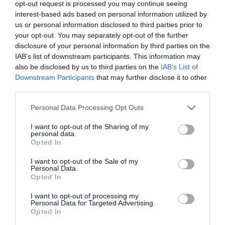
opt-out request is processed you may continue seeing
interest-based ads based on personal information utilized by
us or personal information disclosed to third parties prior to
your opt-out. You may separately opt-out of the further
disclosure of your personal information by third parties on the
IAB’s list of downstream participants. This information may
also be disclosed by us to third parties on the
IAB’s List of
Downstream Participants
that may further disclose it to other
third parties.
Please note that this website/app uses one or more Google
Personal Data Processing Opt Outs
services and may gather and store information including but
not limited to your visit or usage behaviour. You may click to
I want to opt-out of the Sharing of my
personal data.
grant or deny consent to Google and its third-party tags to
Opted In
use your data for below specified purposes in below Google
consent section.
I want to opt-out of the Sale of my
Forrás: Blikk
Personal Data.
Opted In
Megosztás:
Facebook
Twitter
Pinterest
I want to opt-out of processing my
Personal Data for Targeted Advertising.
Opted In
Címkék:
párkapcsolat
,
házasság
,
Harry herceg
,