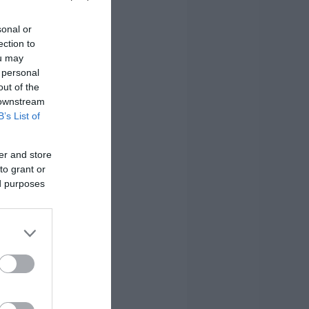
sonal or
ection to
ou may
 personal
out of the
 downstream
B’s List of
er and store
to grant or
ed purposes