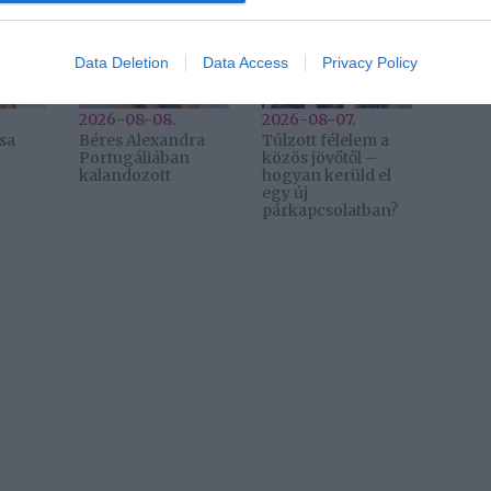
evice identifiers in apps.
o allow Google to enable storage related to functionality of the website
Data Deletion
Data Access
Privacy Policy
2026-08-08.
2026-08-07.
sa
Béres Alexandra
Túlzott félelem a
Portugáliában
közös jövőtől –
kalandozott
hogyan kerüld el
egy új
párkapcsolatban?