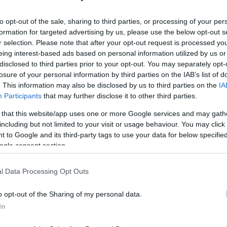
to opt-out of the sale, sharing to third parties, or processing of your per
formation for targeted advertising by us, please use the below opt-out s
r selection. Please note that after your opt-out request is processed y
eing interest-based ads based on personal information utilized by us or
disclosed to third parties prior to your opt-out. You may separately opt-
losure of your personal information by third parties on the IAB’s list of
. This information may also be disclosed by us to third parties on the
IA
Participants
that may further disclose it to other third parties.
 that this website/app uses one or more Google services and may gath
including but not limited to your visit or usage behaviour. You may click 
 to Google and its third-party tags to use your data for below specifi
 pudingport simára keverjük a maradék tejben, majd
ogle consent section.
ássárgát. Folyamatos keverés mellett hozzáöntjük a
 besűrűsödik. Ekkor levesszük a tűzről és kevergetve
l Data Processing Opt Outs
bb darabokban hozzáadjuk a vajat és habosra keverjük.
centis tepsi alját, majd egyenletesen rákenjük a
o opt-out of the Sharing of my personal data.
ekszek ne mozduljanak el. A málnát felolvasztjuk,
In
uk, hogy a magok ne maradjanak benne.