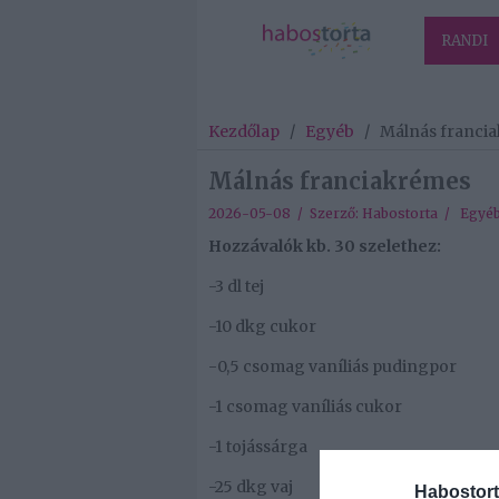
RANDI
Kezdőlap
/
Egyéb
/
Málnás franci
Málnás franciakrémes
2026-05-08 / Szerző:
Habostorta
/
Egyé
Hozzávalók kb. 30 szelethez:
-3 dl tej
-10 dkg cukor
-0,5 csomag vaníliás pudingpor
-1 csomag vaníliás cukor
-1 tojássárga
-25 dkg vaj
Habostort