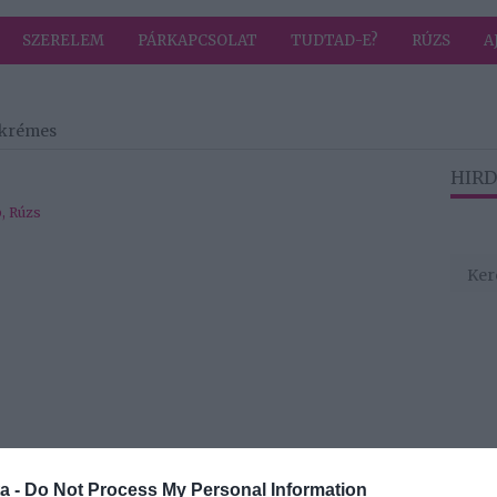
SZERELEM
PÁRKAPCSOLAT
TUDTAD-E?
RÚZS
A
akrémes
HIRD
b
,
Rúzs
a -
Do Not Process My Personal Information