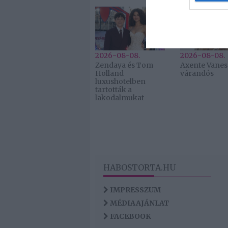
web or d
I want t
or app.
2026-08-08.
2026-08-08.
Zendaya és Tom
Axente Vanes
Holland
várandós
luxushotelben
tartották a
lakodalmukat
HABOSTORTA.HU
IMPRESSZUM
MÉDIAAJÁNLAT
FACEBOOK