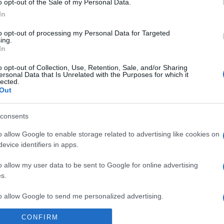
o opt-out of the Sale of my Personal Data.
a porcukorral, a tejszínt pedig kemény habbá verjük.
fixálót is. Óvatosan összeforgatjuk, majd a
In
A habnak a tetejére is egy kekszréteget
to opt-out of processing my Personal Data for Targeted
ing.
In
, majd bevonjuk vele a felső kekszréteget. A süteményt
 a keksz megpuhuljon. Ezután szeletelve tálaljuk.
o opt-out of Collection, Use, Retention, Sale, and/or Sharing
ersonal Data that Is Unrelated with the Purposes for which it
lected.
Out
consents
Pinterest
o allow Google to enable storage related to advertising like cookies on
evice identifiers in apps.
ztartási keksz
o allow my user data to be sent to Google for online advertising
s.
Következő bejegyzés
to allow Google to send me personalized advertising.
CONFIRM
o allow Google to enable storage related to analytics like cookies on