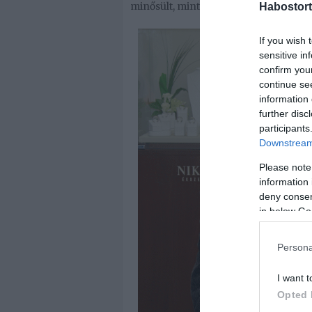
minősült, mint jónak.
Habostort
If you wish 
sensitive in
confirm you
continue se
information 
further disc
participants
Downstream 
Please note
information 
deny consent
in below Go
Persona
I want t
Opted 