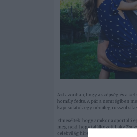
Azt azonban, hogy a szépség és a ket
homály fedte. A pár a nemrégiben me
kapcsolatuk egy némileg rosszul siker
Elmesélték, hogy amikor a sportoló e
meg neki, hogy találkozott Laky Zsuzsi
celebvilág híreit, s mikor elmagyaráz