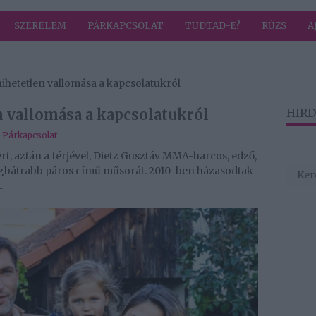
SZERELEM
PÁRKAPCSOLAT
TUDTAD-E?
RÚZS
A
ihetetlen vallomása a kapcsolatukról
n vallomása a kapcsolatukról
HIRD
,
Párkapcsolat
rt, aztán a férjével, Dietz Gusztáv MMA-harcos, edző,
bátrabb páros című műsorát. 2010-ben házasodtak
.