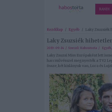
RANDI
Kezdőlap
/
Egyéb
/
Laky Zsuzsiék h
Laky Zsuzsiék hihetetle
2019-09-14 / Szerző:
Habostorta
/
Egyéb
Laky Zsuzsi Miss Európaként lett isme
harcművésszel megnyerték a TV2 Leg
össze, két kislányuk van, Luca és Lujzi