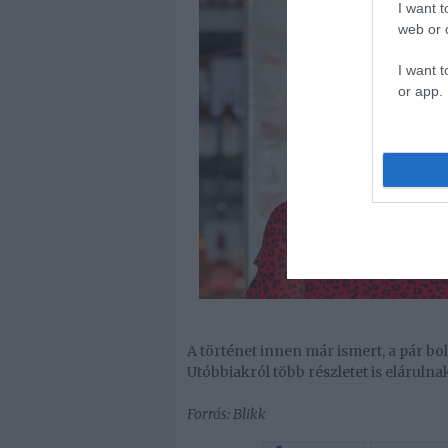
I want t
web or d
I want t
or app.
A történet innen már ismert, a pár b
Utóbbiakról több részletet is elárul
Forrás: Blikk