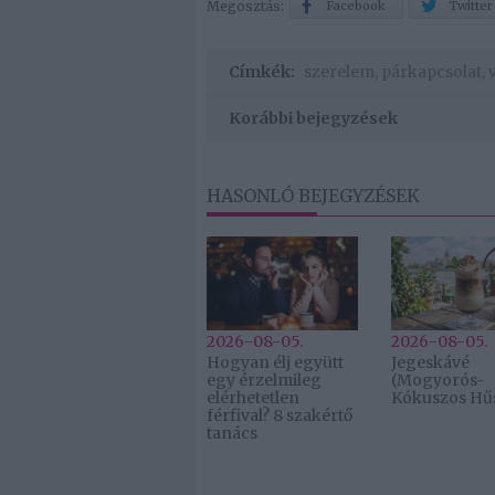
Megosztás:
Facebook
Twitter
Címkék:
szerelem
,
párkapcsolat
,
Korábbi bejegyzések
HASONLÓ BEJEGYZÉSEK
2026-08-05.
2026-08-05.
Hogyan élj együtt
Jegeskávé
egy érzelmileg
(Mogyorós-
elérhetetlen
Kókuszos Hűs
férfival? 8 szakértő
tanács