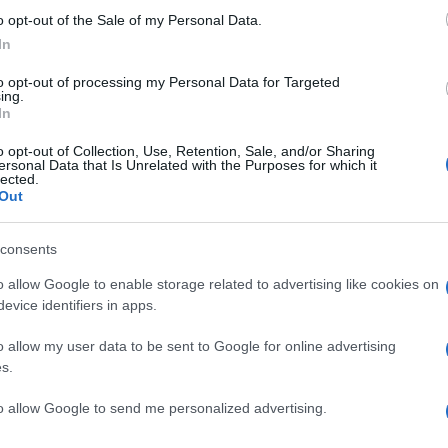
o opt-out of the Sale of my Personal Data.
In
to opt-out of processing my Personal Data for Targeted
ing.
In
kább cukkolta a szépséget, aki meglehetősen zavarban
ra – mondták a lapnak mindketten. Ráadásul Zsuzsinak
o opt-out of Collection, Use, Retention, Sale, and/or Sharing
gyerekként, úgyhogy emiatt már akkor égnek állt a
ersonal Data that Is Unrelated with the Purposes for which it
lected.
 elnevezni”.
Out
n Cápa volt a beceneve, Zsuzsi pedig rajong a fehér
 Zsuzsi tudja: nekik találkozniuk kellett.
consents
o allow Google to enable storage related to advertising like cookies on
 kellemetlenül érezte magát, ezért megszerezte a lány
evice identifiers in apps.
suzsi annyit mondott neki: „Soha többé ne merj
őn át, üzenetek segítségével, addig könyörgött, míg
o allow my user data to be sent to Google for online advertising
mindig csak Zsuzsi barátnői felügyelete mellett. Aztán
s.
, és onnan nem volt megállás.
to allow Google to send me personalized advertising.