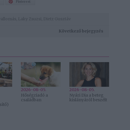
Pinterest
vallomás
,
Laky Zsuzsi
,
Dietz Gusztáv
Következő bejegyzés
2026-08-05.
2026-08-05.
Hőségriadó a
Nyári Dia a beteg
családban
kislányáról beszélt
ítő)