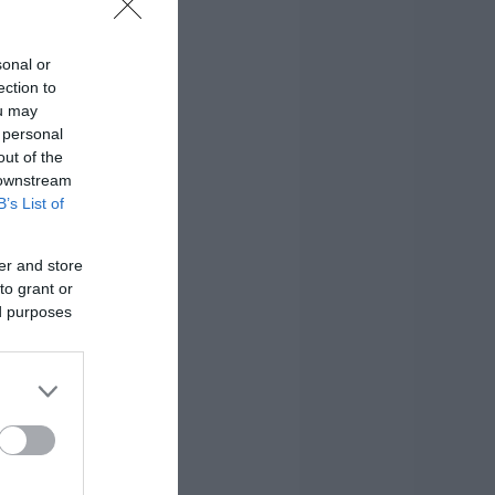
sonal or
ection to
ou may
 personal
out of the
 downstream
B’s List of
er and store
to grant or
ed purposes