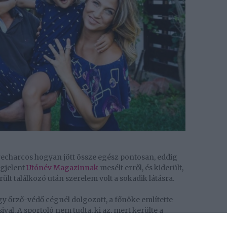
recharcos hogyan jött össze egész pontosan, eddig
gjelent
Utónév Magazinnak
mesélt erről, és kiderült,
ült találkozó után szerelem volt a sokadik látásra.
gy őrző-védő cégnél dolgozott, a főnöke említette
val. A sportoló nem tudta, ki az, mert kerülte a
ták neki, az éppen ezért inkább rossz pontnak