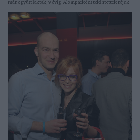
már együtt laktak, 9 évig. Álompárként tekintettek rájuk.