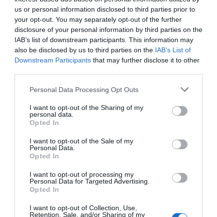
Most pedig már nem lehetünk együtt, sajnos, elmúlt a
us or personal information disclosed to third parties prior to
dolog – mondta szomorúan Patrícia, aki azt is elmondta,
your opt-out. You may separately opt-out of the further
hogy amikor rendbe akarták hozni a házasságukat, már
disclosure of your personal information by third parties on the
túl késő volt.
IAB’s list of downstream participants. This information may
also be disclosed by us to third parties on the
IAB’s List of
Downstream Participants
that may further disclose it to other
third parties.
Please note that this website/app uses one or more Google
Personal Data Processing Opt Outs
services and may gather and store information including but
not limited to your visit or usage behaviour. You may click to
I want to opt-out of the Sharing of my
personal data.
grant or deny consent to Google and its third-party tags to
Opted In
use your data for below specified purposes in below Google
consent section.
I want to opt-out of the Sale of my
Personal Data.
Opted In
I want to opt-out of processing my
Personal Data for Targeted Advertising.
Opted In
– Voltak nagyon nagy fellángolások mind testileg, mind
I want to opt-out of Collection, Use,
Retention, Sale, and/or Sharing of my
lelkileg, utaztunk újból, aztán visszajöttünk, hazajöttünk,