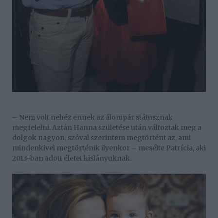
– Nem volt nehéz ennek az álompár státusznak
megfelelni. Aztán Hanna születése után változtak meg a
dolgok nagyon, szóval szerintem megtörtént az, ami
mindenkivel megtörténik ilyenkor – mesélte Patrícia, aki
2013-ban adott életet kislányuknak.