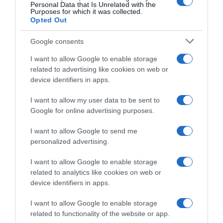
Personal Data that Is Unrelated with the
de nem működött. Picit talán fiatalok voltunk, ha 40-50
Purposes for which it was collected.
évesek lettünk volna, együtt maradunk.
Opted Out
Patrícia szerint, ha idősebben arra ébrednének, hogy
Google consents
mégis szükségük van Gusztossal egymásra, akkor
I want to allow Google to enable storage
gondolkodás nélkül ismét összeházasodnának.
related to advertising like cookies on web or
device identifiers in apps.
– Ha úgy alakulna, hogy összeházasodunk 60 évesen,
akkor végre végigjárhatnánk Amerikát, ahogy azt
I want to allow my user data to be sent to
terveztük, de ezt most ebben a pillanatban nem érzem,
Google for online advertising purposes.
sőt, biztos, hogy nem történik meg.
I want to allow Google to send me
Forrás: Blikk
personalized advertising.
Megosztás:
Facebook
Twitter
Pinterest
I want to allow Google to enable storage
related to analytics like cookies on web or
device identifiers in apps.
Címkék:
párkapcsolat
,
válás
,
szakítás
,
vallomás
,
Kovács Patrícia
,
Gusztos Péter
I want to allow Google to enable storage
related to functionality of the website or app.
Korábbi bejegyzések
Következő bejegyzés