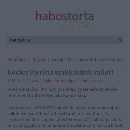
Kezdőlap
/
Egyéb
/
Kovács Patrícia szakításáról vallott
Kovács Patrícia szakításáról vallott
2017-12-11 / Szerző:
Habostorta
/
Egyéb
,
Párkapcsolat
Kovács Patrícia (39) úgy gondolja, gyermeke születése
után ment tönkre férjével a kapcsolata.
A színésznő a VIASAT3 Lakástalkshow című műsorában
vallott válásáról Lovász László műsorvezetőnek. Az
egykori politikussal, Gusztos Péterrel (41) való kapcsolata
nagy lánggal égett: megismerkedésük után három héttel