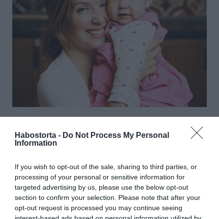
– Nekem csodálatos szülésem volt, annyira akartuk ezt a
Habostorta -
Do Not Process My Personal
kislányt, gyönyörűen ment minden. De amikor
Information
megszületik egy gyerek, meghalnak a szülei olyan
értelemben, hogy az a nő meg férfi soha többé nem lesz
If you wish to opt-out of the sale, sharing to third parties, or
kettesben. Ebben van egy veszteség tulajdonképpen,
processing of your personal or sensitive information for
minden más lesz, és újjá kell születni. Ilyenkor felmerül a
targeted advertising by us, please use the below opt-out
kérdés, hogy az a nő meg férfi a mama és papa
section to confirm your selection. Please note that after your
státuszban is azt jelenti-e a másiknak, mint korábban. Mi
opt-out request is processed you may continue seeing
abban az időszakban nem figyeltünk egymásra eléggé.
interest-based ads based on personal information utilized by