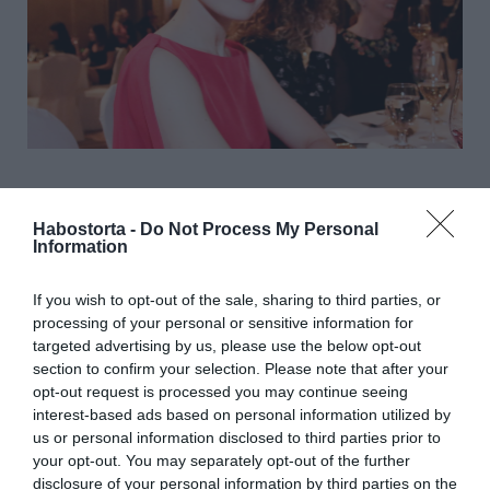
– Sokan tartanak kemény, maximalista, karrierista
nőnek. Igazából az is vagyok. Meg még annyi minden
Habostorta -
Do Not Process My Personal
Information
más. Büszkévé tesz mindaz, amit elértem, de mindig csak
a következő cél mozgat, nyughatatlanság, alkotói hév
munkál bennem minden területen, amibe csak
If you wish to opt-out of the sale, sharing to third parties, or
belefogok. Azt is be kellett látnom, egy magát erősnek
processing of your personal or sensitive information for
mutató férfi egy idő után kevésnek érezheti magát
targeted advertising by us, please use the below opt-out
mellettem. Kedves, megértő nő vagyok, de tartok valahol
section to confirm your selection. Please note that after your
az életemben, és ezért nem akarom rosszul érezni
opt-out request is processed you may continue seeing
magam. Sokan akartak megtartani béklyóval, pedig csak
interest-based ads based on personal information utilized by
akkor maradok, ha megkapom azt a szabadságot,
us or personal information disclosed to third parties prior to
amiben komfortosan érzem magam. Akkor szuper társ
your opt-out. You may separately opt-out of the further
vagyok – vallotta be Barbi.
disclosure of your personal information by third parties on the