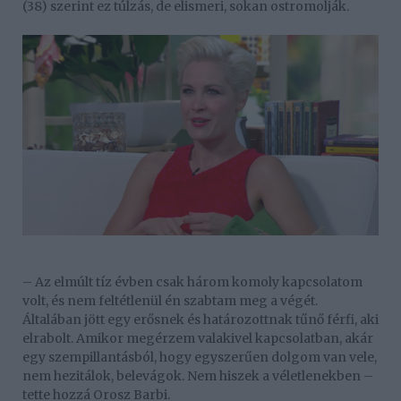
(38) szerint ez túlzás, de elismeri, sokan ostromolják.
– Az elmúlt tíz évben csak három komoly kapcsolatom
volt, és nem feltétlenül én szabtam meg a végét.
Általában jött egy erősnek és határozottnak tűnő férfi, aki
elrabolt. Amikor megérzem valakivel kapcsolatban, akár
egy szempillantásból, hogy egyszerűen dolgom van vele,
nem hezitálok, belevágok. Nem hiszek a véletlenekben –
tette hozzá Orosz Barbi.