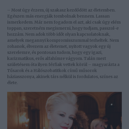
– Most úgy érzem, új szakasz kezdődött az életemben.
Egészen más energiák tombolnak bennem. Lassan
ismerkedem. Már nem fogadom el azt, aki csak úgy elém
toppan, szeretném megismerni, hogy tudjam, passzol-e
hozzám. Nem adok több időt olyan kapcsolatoknak,
amelyek megannyi kompromisszummal terheltek. Nem
rohanok, élvezem az életemet, nyitott vagyok egy új
szerelemre, és pontosan tudom, hogy egy igazi,
karizmatikus, erős alfahímre vágyom. Talán mert
születésem óta ilyen férfiak vettek körül – magyarázta a
Tűsarok és a Hálószobatitkok című műsorok
háziasszonya, akinek társ nélkül is fordulatos, színes az
élete.