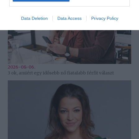
Data Deletion
Data Access
Privacy Policy
2026-08-06.
3 ok, amiért egy idősebb nő fiatalabb férfit választ