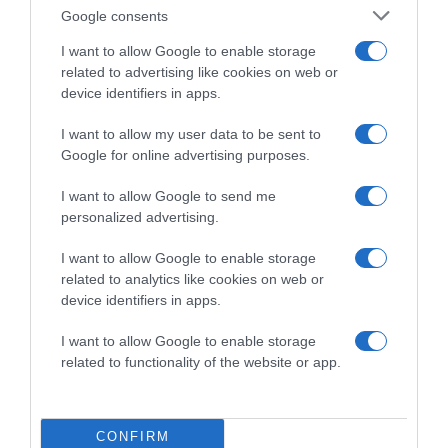
titkon remélik, hogy ezt magam is megtapasztalom.
Google consents
Minden eddigi páromnak volt gyereke, 2 évestől egészen
I want to allow Google to enable storage
a 22 esztendősig. Empatikus vagyok, hamar megtaláltam
related to advertising like cookies on web or
velük a közös hangot. Sőt, többet tanultam tőlük, mint az
device identifiers in apps.
apukáiktól – mondta a műsorvezető.
I want to allow my user data to be sent to
Forrás: Blikk
Google for online advertising purposes.
Megosztás:
Facebook
Twitter
Pinterest
I want to allow Google to send me
personalized advertising.
Címkék:
szerelem
,
párkapcsolat
,
szakítás
,
Orosz
Barbara
,
vallomás
,
férfiügy
I want to allow Google to enable storage
related to analytics like cookies on web or
Korábbi bejegyzések
Következő bejegyzés
device identifiers in apps.
I want to allow Google to enable storage
related to functionality of the website or app.
HASONLÓ BEJEGYZÉSEK
CONFIRM