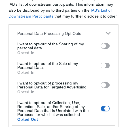
IAB’s list of downstream participants. This information may
also be disclosed by us to third parties on the
IAB’s List of
Downstream Participants
that may further disclose it to other
third parties.
Please note that this website/app uses one or more Google
Personal Data Processing Opt Outs
services and may gather and store information including but
not limited to your visit or usage behaviour. You may click to
I want to opt-out of the Sharing of my
personal data.
grant or deny consent to Google and its third-party tags to
Opted In
use your data for below specified purposes in below Google
consent section.
I want to opt-out of the Sale of my
Personal Data.
Opted In
I want to opt-out of processing my
Personal Data for Targeted Advertising.
Opted In
I want to opt-out of Collection, Use,
Bár Orosz Barbi most egyedül van, családja néha rá
Retention, Sale, and/or Sharing of my
Personal Data that Is Unrelated with the
szokott kérdezni a családalapításra. – Óriási harcaim
Purposes for which it was collected.
vannak a szüleimmel, akik unokát szeretnének, bár
Opted Out
ebben az is benne van, hogy égetnivaló gyerek voltam, és