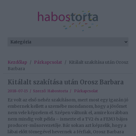
Kezdőlap
/
Párkapcsolat
/
Kitálalt szakítása után Orosz
Barbara
Kitálalt szakítása után Orosz Barbara
2018-07-15 / Szerző:
Habostorta
/
Párkapcsolat
Ez volt az első nehéz szakításom, mert most egy igazán jó
embernek kellett a szemébe mondanom, hogy a jövőmet
nem vele képzelem el. Szépen váltunk el, amire korábban
nem mindig volt példa – ismerte el a TV2 és a FEM3 bájos
producer-műsorvezetője. Bár sokan azt képzelik, hogy a
lábai előtt tömegével hevernek a férfiak, Orosz Barbara