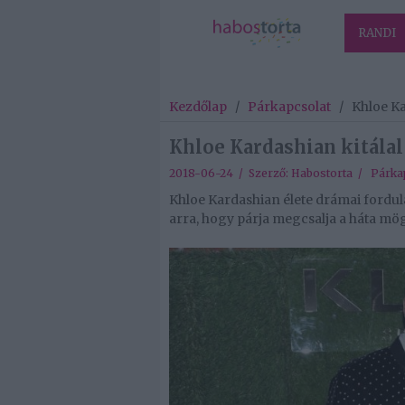
RANDI
Kezdőlap
/
Párkapcsolat
/
Khloe Ka
Khloe Kardashian kitála
2018-06-24 / Szerző:
Habostorta
/
Párka
Khloe Kardashian élete drámai fordulat
arra, hogy párja megcsalja a háta mög