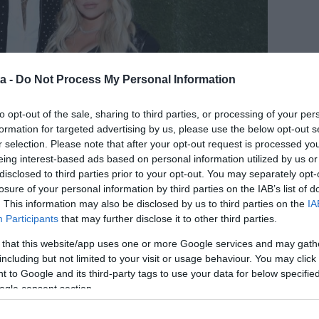
a -
Do Not Process My Personal Information
to opt-out of the sale, sharing to third parties, or processing of your per
formation for targeted advertising by us, please use the below opt-out s
r selection. Please note that after your opt-out request is processed y
eing interest-based ads based on personal information utilized by us or
disclosed to third parties prior to your opt-out. You may separately opt-
losure of your personal information by third parties on the IAB’s list of
. This information may also be disclosed by us to third parties on the
IA
Participants
that may further disclose it to other third parties.
 that this website/app uses one or more Google services and may gath
n Thompson jövője sokáig kérdéses volt, miután a
including but not limited to your visit or usage behaviour. You may click 
y éppen más nőkkel csalja barátnőjét, illetve (már)
 to Google and its third-party tags to use your data for below specifi
hian teljesen visszavonult a nyilvánosság elől a
ogle consent section.
slányára fordítva próbálta eldönteni, mi lenne a