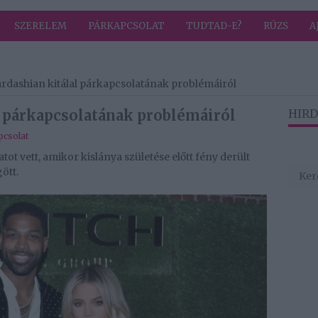
SZERELEM
PÁRKAPCSOLAT
TUDTAD-E?
RÚZS
A
rdashian kitálal párkapcsolatának problémáiról
l párkapcsolatának problémáiról
HIRD
pcsolat
ot vett, amikor kislánya születése előtt fény derült
ött.