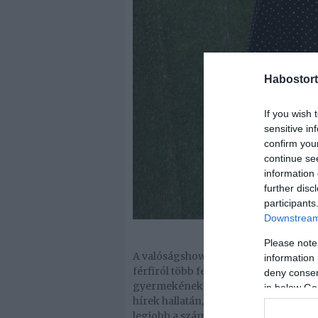
Habostort
If you wish 
sensitive in
confirm you
continue se
information 
further disc
participants
Downstream 
Please note
A valóságshow-sztár és párja, Trista
information 
férfiról több felvétel is készült, ahog
deny consent
gyermekének édesanyját. Khloe Kardas
in below Go
hírek hallatán, s minden figyelmét ki
legjobb a számukra.