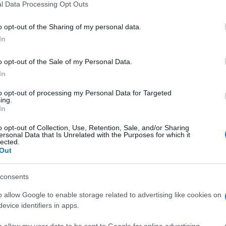
l Data Processing Opt Outs
o opt-out of the Sharing of my personal data.
In
o opt-out of the Sale of my Personal Data.
In
to opt-out of processing my Personal Data for Targeted
ing.
In
o opt-out of Collection, Use, Retention, Sale, and/or Sharing
ersonal Data that Is Unrelated with the Purposes for which it
lected.
Out
consents
o allow Google to enable storage related to advertising like cookies on
evice identifiers in apps.
n-lány úgy döntött, megbocsát Thompsonnak. Egy pár
ig Los Angelesbe is közösen mentek vissza a celeb
o allow my user data to be sent to Google for online advertising