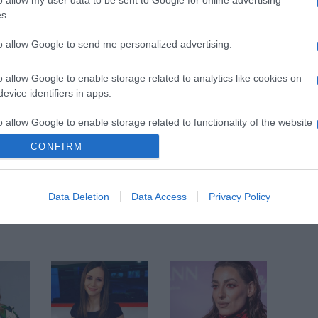
is kiderült, hogy az édesanya nem akarja elhallgatni a
s.
 Épp ezért kitálal majd problémáikról saját
to allow Google to send me personalized advertising.
o allow Google to enable storage related to analytics like cookies on
evice identifiers in apps.
Pinterest
o allow Google to enable storage related to functionality of the website
megcsalás
,
hűtlenség
,
Khloe Kardashian
,
Tristan
CONFIRM
Következő bejegyzés
Data Deletion
Data Access
Privacy Policy