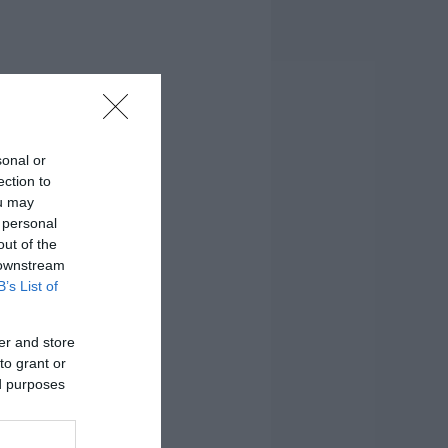
sonal or
ection to
ou may
 personal
out of the
 downstream
B’s List of
er and store
to grant or
ed purposes