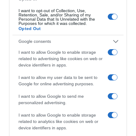
Az új építésű lakások esetében egyre fontosabb
szempont az okosotthon-megoldások jelenléte is. A
I want to opt-out of Collection, Use,
Retention, Sale, and/or Sharing of my
távolról vezérelhető fűtés, világítás vagy a biztonsági
Personal Data that Is Unrelated with the
rendszerek nemcsak kényelmet, hanem hatékonyabb
Purposes for which it was collected.
energiafelhasználást és nagyobb kontrollt
Opted Out
biztosíthatnak a mindennapokban.
Google consents
Tudatos stratégiai választás
I want to allow Google to enable storage
related to advertising like cookies on web or
Egy új építésű lakópark kiválasztása Keszthelyen nem
device identifiers in apps.
csupán aktuális trend, hanem tudatos stratégiai döntés is
lehet. A megfelelő projekt kiválasztásával egyszerre
I want to allow my user data to be sent to
biztosítható az otthon kényelme és a befektetés
Google for online advertising purposes.
megtérülése. A Balaton közelsége pedig tovább növeli az
ingatlanok vonzerejét.
I want to allow Google to send me
personalized advertising.
I want to allow Google to enable storage
related to analytics like cookies on web or
Megosztás:
Facebook
Twitter
Pinterest
device identifiers in apps.