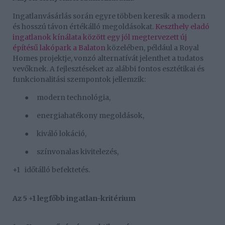
Ingatlanvásárlás során egyre többen keresik a modern
és hosszú távon értékálló megoldásokat.
Keszthely eladó
ingatlanok kínálata között egy jól megtervezett új
építésű lakópark a Balaton
közelében, például a Royal
Homes projektje, vonzó alternatívát jelenthet a tudatos
vevőknek. A fejlesztéseket az alábbi fontos esztétikai és
funkcionalitási szempontok jellemzik:
●
modern technológia,
●
energiahatékony megoldások,
●
kiváló lokáció,
●
színvonalas kivitelezés,
+1
időtálló befektetés.
Az 5 +1 legfőbb ingatlan-kritérium