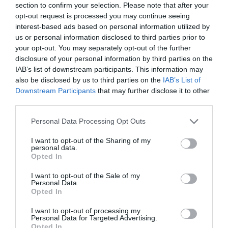
mindennapokat. Keszthely ebből a szempontból ideális
section to confirm your selection. Please note that after your
választás.
opt-out request is processed you may continue seeing
interest-based ads based on personal information utilized by
4.
Kultúra és feltöltődés
us or personal information disclosed to third parties prior to
your opt-out. You may separately opt-out of the further
Ezek az épületek nem csupán lakóhelyet, hanem
disclosure of your personal information by third parties on the
életérzést is kínálnak. A természet közelsége, a kulturális
IAB’s list of downstream participants. This information may
programok és a nyugodt környezet kitűnő egyensúlyt
also be disclosed by us to third parties on the
IAB’s List of
teremt a munka és a pihenés között. Mindez pedig
Downstream Participants
that may further disclose it to other
elengedhetetlenül fontos szempont a mai rohanó
third parties.
világunkban.
Please note that this website/app uses one or more Google
Personal Data Processing Opt Outs
5.
Minőségi Keszthely eladó ingatlanok
services and may gather and store information including but
not limited to your visit or usage behaviour. You may click to
I want to opt-out of the Sharing of my
A Keszthely eladó ingatlanok esetében a korszerű
personal data.
grant or deny consent to Google and its third-party tags to
műszaki megoldások és a garanciák biztonságot
Opted In
use your data for below specified purposes in below Google
nyújtanak a vásárlóknak. Nem kell azonnali
consent section.
felújításokkal számolni, ami jelentős
I want to opt-out of the Sale of my
Personal Data.
költségmegtakarítást eredményezhet és hosszú távon
Opted In
jóval kiszámíthatóbbá teszi a befektetést.
I want to opt-out of processing my
+1 Energiahatékonyság és kényelem
Personal Data for Targeted Advertising.
Opted In