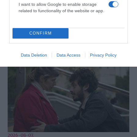
Címkék:
minőség
,
Royal Homes Exclusive
,
I want to allow Google to enable storage
Keszthely ingatlan
,
ingatlankínálat
related to functionality of the website or app.
Korábbi bejegyzések
Következő bejegyzés
CONFIRM
HASONLÓ BEJEGYZÉSEK
Data Deletion
Data Access
Privacy Policy
2026-08-07.