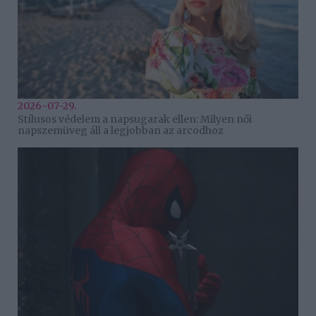
2026-07-29.
Stílusos védelem a napsugarak ellen: Milyen női
napszemüveg áll a legjobban az arcodhoz