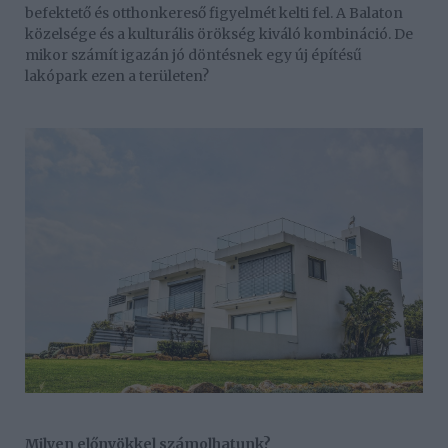
befektető és otthonkereső figyelmét kelti fel. A Balaton
közelsége és a kulturális örökség kiváló kombináció. De
mikor számít igazán jó döntésnek egy új építésű
lakópark ezen a területen?
Milyen előnyökkel számolhatunk?