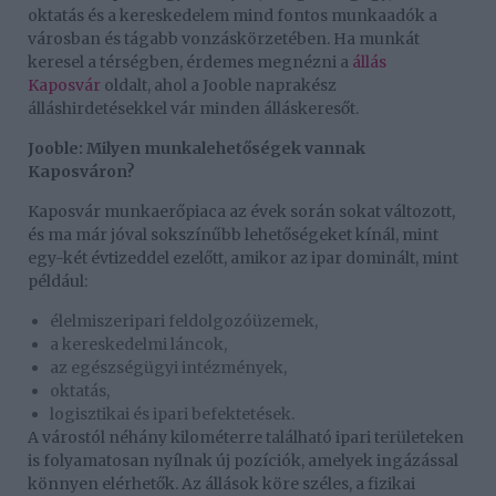
oktatás és a kereskedelem mind fontos munkaadók a
városban és tágabb vonzáskörzetében. Ha munkát
keresel a térségben, érdemes megnézni a
állás
Kaposvár
oldalt, ahol a Jooble naprakész
álláshirdetésekkel vár minden álláskeresőt.
Jooble: Milyen munkalehetőségek vannak
Kaposváron?
Kaposvár munkaerőpiaca az évek során sokat változott,
és ma már jóval sokszínűbb lehetőségeket kínál, mint
egy-két évtizeddel ezelőtt, amikor az ipar dominált, mint
például:
élelmiszeripari feldolgozóüzemek,
a kereskedelmi láncok,
az egészségügyi intézmények,
oktatás,
logisztikai és ipari befektetések.
A várostól néhány kilométerre található ipari területeken
is folyamatosan nyílnak új pozíciók, amelyek ingázással
könnyen elérhetők. Az állások köre széles, a fizikai