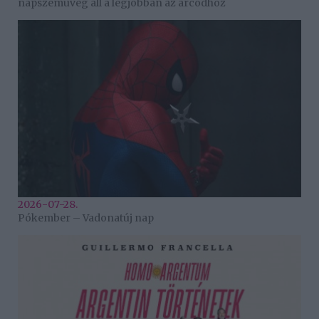
napszemüveg áll a legjobban az arcodhoz
2026-07-28.
Pókember – Vadonatúj nap