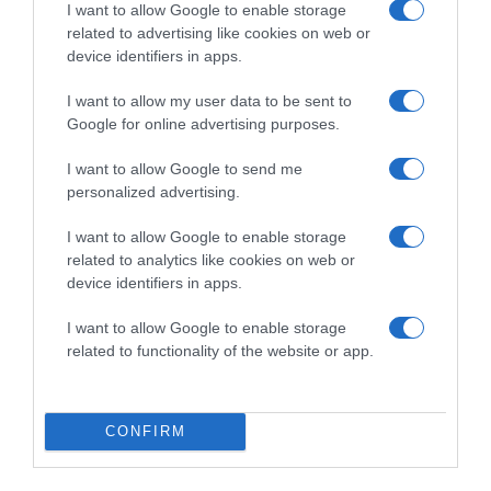
I want to allow Google to enable storage
konkrétan érdekeltek a pozícióban. Emeld ki a konkrét
related to advertising like cookies on web or
elvárásokat, a juttatásokat és a munkakörülményeket
device identifiers in apps.
minden részlettel együtt. Ha a cég lehetőséget ad
rugalmas munkavégzésre vagy fejlődési lehetőségeket
I want to allow my user data to be sent to
biztosít, azt mindenképpen tüntesd fel, mert ezek ma
Google for online advertising purposes.
erős vonzerőt jelentenek a munkavállalók számára, akik
válogathatnak a lehetőségek között.
I want to allow Google to send me
personalized advertising.
A Jooble platformon folyamatosan frissülnek a kaposvári
állásajánlatok, és az oldal egyszerre több forrásból
I want to allow Google to enable storage
aggregálja a hirdetéseket, így teljes és naprakész képet
related to analytics like cookies on web or
kapsz a helyi munkaerőpiacról. Ez azt jelenti, hogy nem
device identifiers in apps.
kell minden portált külön böngészni: egyetlen keresés
elegendő a teljes kaposvári és régiós kínálat
I want to allow Google to enable storage
áttekintéséhez. Az értesítési funkció segítségével
related to functionality of the website or app.
naprakész maradhatsz, és azonnal értesülhetsz a friss
állásokról, amint megjelennek. Ha komolyan veszed az
elhelyezkedést Kaposváron, érdemes beépíteni a Jooble
napi használatát a rutinodba, és következetesen figyelni
CONFIRM
a lehetőségeket minden nap. A helyi munkaerőpiac
viszonylag szűk, és a jó pozíciók gyorsan betöltődnek,