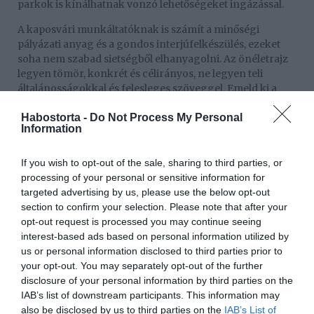
parkok is kínálhatnak vonzó lehetőségeket ingázással.
A kaposvári munkáltatóknak is számít a minőségi
pályázati anyag és a gondos interjúfelkészülés, ezeket
soha nem szabad sietségből elhanyagolni. Az önéletrajz
legyen tömör, konkrét és célirányos, ne legyen teli
általánosságokkal és felesleges szöveggel. Emeld ki a
releváns tapasztalataidat, és ne csak a feladataidat sorold,
Habostorta -
Do Not Process My Personal
hanem az elért konkrét eredményeket mutasd be
Information
számszerűen. Az interjú előtt nézz utána a cégnek,
ismerd meg a termékeit vagy szolgáltatásait, és gondold
át, hogyan tudsz értéket teremteni számukra a jövőben.
If you wish to opt-out of the sale, sharing to third parties, or
Ez a felkészültség azonnal látszik, és komoly
processing of your personal or sensitive information for
megkülönböztető tényező a többi jelölttel szemben.
targeted advertising by us, please use the below opt-out
section to confirm your selection. Please note that after your
Helyi networking Kaposváron
opt-out request is processed you may continue seeing
interest-based ads based on personal information utilized by
A helyi kapcsolatok Kaposváron különösen fontosak az
us or personal information disclosed to third parties prior to
álláskeresésben, hiszen a kisvárosban mindenki ismer
your opt-out. You may separately opt-out of the further
mindenkit valahonnan, és ez sokat számít. Részt venni a
disclosure of your personal information by third parties on the
helyi szakmai rendezvényeken, csatlakozni a kaposvári
IAB’s list of downstream participants. This information may
vállalkozói közösséghez és aktívan tartani a kapcsolatot
also be disclosed by us to third parties on the
IAB’s List of