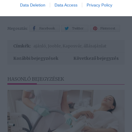
ezért a gyors reakció versenyelőnyt jelent.
Data Deletion
Data Access
Privacy Policy
Megosztás:
Facebook
Twitter
Pinterest
Címkék:
ajánló
,
Jooble
,
Kaposvár
,
állásajánlat
Korábbi bejegyzések
Következő bejegyzés
HASONLÓ BEJEGYZÉSEK