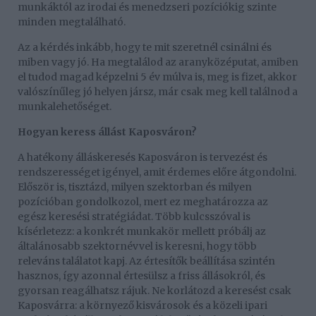
munkáktól az irodai és menedzseri pozíciókig szinte
minden megtalálható.
Az a kérdés inkább, hogy te mit szeretnél csinálni és
miben vagy jó. Ha megtalálod az aranyközéputat, amiben
el tudod magad képzelni 5 év múlva is, meg is fizet, akkor
valószínűleg jó helyen jársz, már csak meg kell találnod a
munkalehetőséget.
Hogyan keress állást Kaposváron?
A hatékony álláskeresés Kaposváron is tervezést és
rendszerességet igényel, amit érdemes előre átgondolni.
Először is, tisztázd, milyen szektorban és milyen
pozícióban gondolkozol, mert ez meghatározza az
egész keresési stratégiádat. Több kulcsszóval is
kísérletezz: a konkrét munkakör mellett próbálj az
általánosabb szektornévvel is keresni, hogy több
releváns találatot kapj. Az értesítők beállítása szintén
hasznos, így azonnal értesülsz a friss állásokról, és
gyorsan reagálhatsz rájuk. Ne korlátozd a keresést csak
Kaposvárra: a környező kisvárosok és a közeli ipari