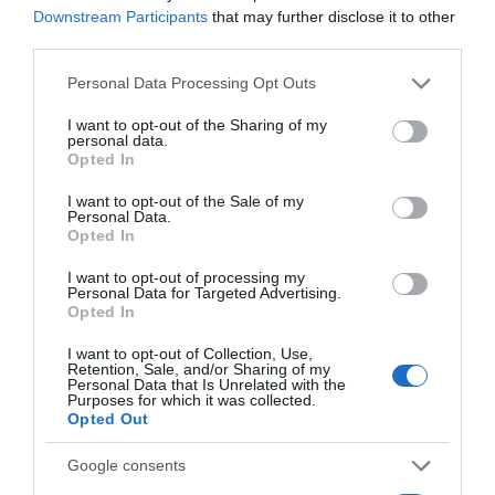
korábbi kollégákkal mind segíthetnek az
Downstream Participants
that may further disclose it to other
elhelyezkedésben hosszú távon.
third parties.
Sok állás soha nem kerül nyilvános hirdetésre, hanem
Please note that this website/app uses one or more Google
Personal Data Processing Opt Outs
ajánlás vagy ismeretség útján töltik be, ezért a
services and may gather and store information including but
kapcsolataid valódi tőkévé válhatnak. A helyi hírneved és
not limited to your visit or usage behaviour. You may click to
I want to opt-out of the Sharing of my
megbízhatóságod ezért komoly versenyelőnyt jelent a
personal data.
grant or deny consent to Google and its third-party tags to
külső, ismeretlen pályázókkal szemben, akiknek nincs
Opted In
use your data for below specified purposes in below Google
helyi beágyazottságuk. Gondozd tudatosan a szakmai
consent section.
I want to opt-out of the Sale of my
kapcsolataidat, és légy jelen a kaposvári szakmai
Personal Data.
közösség eseményein rendszeresen. A helyi jelenlét és a
Opted In
személyes ismertség nagyon komoly tőkévé válhat,
amikor a munkáltató a végső döntést hozza a jelöltek
I want to opt-out of processing my
Personal Data for Targeted Advertising.
között.
Opted In
Ingyenes álláshirdetés a munkáltatóknak
I want to opt-out of Collection, Use,
Retention, Sale, and/or Sharing of my
Kaposvári munkáltatóként az
álláshirdetés ingyenes
Personal Data that Is Unrelated with the
feladása
kiváló lehetőség a potenciális jelöltek elérésére
Purposes for which it was collected.
Opted Out
anélkül, hogy komoly hirdetési költségeket kellene
vállalni az indulásnál. A jól megírt, részletes hirdetés
Google consents
önmagától végzi el a szűrést: elijeszti a nem megfelelő
jelölteket, és vonzza a valóban alkalmasakat, akik