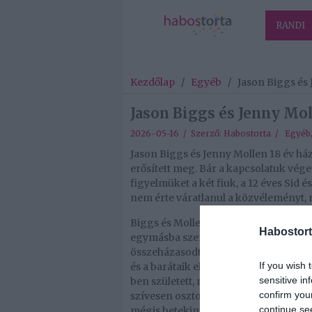
RANDI
Kezdőlap
/
Egyéb
/
Jason Biggs és
Jason Biggs és Jenny Mo
2026-05-16 / Szerző:
Habostorta
/
Egyéb
Jason Biggs és Jenny Mollen 18 év ház
erősített meg. Bár a kapcsolatuk véget
figyelmüket a két fiuk, a 12 éves Sid é
nem érte váratlanul a közvéleményt, 
Biggs és Mollen 2007-ben találkoztak
Habostort
egymásba szerettek. 2008 januárjában
összeházasodtak. Később, ugyanabban 
If you wish 
és a barátaik előtt megújították a ház
sensitive in
ben született, majd három évvel késő
confirm you
szívesen osztották meg magánéletük r
continue se
mégis betekintést nyújtottak, például