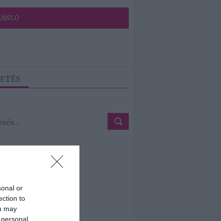
JÁNLÓ
ETÉS
sonal or
ection to
ou may
 personal