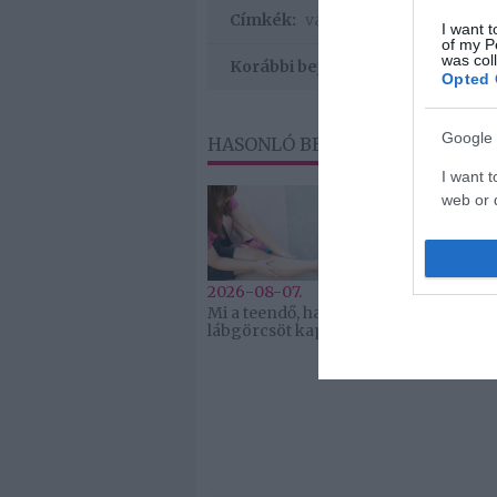
Címkék:
válás
,
sztárpár
,
Jason Big
I want t
of my P
was col
Korábbi bejegyzések
Opted 
Google 
HASONLÓ BEJEGYZÉSEK
I want t
web or d
I want t
purpose
2026-08-07.
2026-08-07.
Mi a teendő, ha
Koltai Róbert
I want 
lábgörcsöt kapsz?
életükről mes
I want t
web or d
I want t
or app.