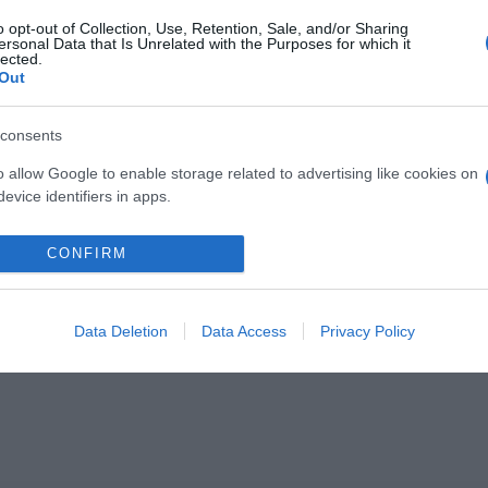
gs
,
Jenny Mollen
o opt-out of Collection, Use, Retention, Sale, and/or Sharing
ersonal Data that Is Unrelated with the Purposes for which it
lected.
Következő bejegyzés
Out
consents
o allow Google to enable storage related to advertising like cookies on
evice identifiers in apps.
o allow my user data to be sent to Google for online advertising
CONFIRM
s.
2026-08-07.
2026-08-07.
12 éves lett Ördög
Mikes Anna és
to allow Google to send me personalized advertising.
élt
Nóra fia
Krausz Gábor
Data Deletion
Data Access
Privacy Policy
kitálaltak a
házasságukról
o allow Google to enable storage related to analytics like cookies on
evice identifiers in apps.
o allow Google to enable storage related to functionality of the website