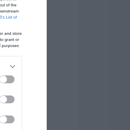
out of the
 downstream
B’s List of
er and store
to grant or
ed purposes