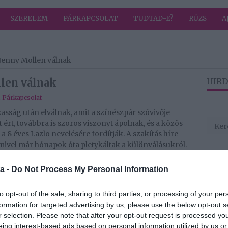
SZERELEM
PÁRKAPCSOLAT
TUDTAD-E?
RÚZS
A
 Jenny Mollen válnak
llen válnak
HIRD
,
Párkapcsolat
asság után elválnak, amit a színészpár szóvivője
 ért, továbbra is szoros viszonyt ápolnak, és a közös
s a 8 éves Lazlo nevelésére fordítják. A szakítás híre
mivel már hónapok óta pletykáltak a különválásukról.
 A spanom csaja című film forgatásán, és gyorsan
a -
Do Not Process My Personal Information
 eljegyezték egymást, majd áprilisban titokban
az évben, a kaliforniai Napa városában a családjuk
to opt-out of the sale, sharing to third parties, or processing of your per
assági fogadalmaikat. A pár első gyermeke, Sid, 2014-
formation for targeted advertising by us, please use the below opt-out s
bb megérkezett Lazlo is. Bár a házasságuk során nem
r selection. Please note that after your opt-out request is processed y
észleteit a nyilvánossággal, kapcsolatukról időnként
eing interest-based ads based on personal information utilized by us or
 közös fotókkal és nyilvános üzenetekkel.