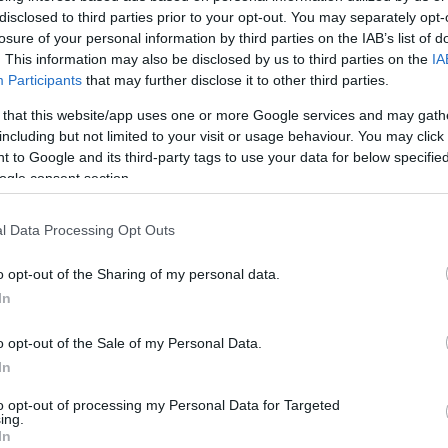
disclosed to third parties prior to your opt-out. You may separately opt-
átságos viszonyban van, amit az is bizonyít, hogy
losure of your personal information by third parties on the IAB’s list of
születésnapját. Egy bennfentes szerint nagyon szoros
. This information may also be disclosed by us to third parties on the
IA
, hogy ez a jövőben is így marad. Mollen korábban egy
Participants
that may further disclose it to other third parties.
ett vissza arra, hogy mennyire keveset tudott
 that this website/app uses one or more Google services and may gath
orosan megjegyezte, hogy még azt sem tudta, Biggs
including but not limited to your visit or usage behaviour. You may click 
 to Google and its third-party tags to use your data for below specifi
ogle consent section.
orán felmerült problémákról, különösen az
l Data Processing Opt Outs
deig titkolt felesége elől. Egy 2024-es podcastban
ést jelentett az érzelmi kötődések elől, és részletesen
i a látszatot, miközben szenvedett a függőségtől.
o opt-out of the Sharing of my personal data.
In
i, hogy kivonjam magam az élet egyenletéből” –
, hogy pótolja az italokat a bárban, nehogy a felesége
o opt-out of the Sale of my Personal Data.
In
to opt-out of processing my Personal Data for Targeted
Pinterest
ing.
In