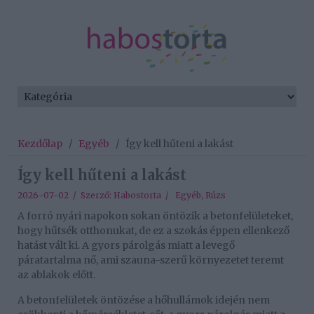
Kezdőlap
/
Egyéb
/
Így kell hűteni a lakást
Így kell hűteni a lakást
2026-07-02 / Szerző:
Habostorta
/
Egyéb
,
Rúzs
A forró nyári napokon sokan öntözik a betonfelületeket,
hogy hűtsék otthonukat, de ez a szokás éppen ellenkező
hatást vált ki. A gyors párolgás miatt a levegő
páratartalma nő, ami szauna-szerű környezetet teremt
az ablakok előtt.
A betonfelületek öntözése a hőhullámok idején nem