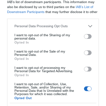
IAB’s list of downstream participants. This information may
A beton öntözése helyett válassz árnyékolást, és használj
also be disclosed by us to third parties on the
IAB’s List of
fényvisszaverő anyagokat a hőmérséklet csökkentésére.
Downstream Participants
that may further disclose it to other
A megfelelő szellőztetési és hűtési technikák
third parties.
alkalmazásával nemcsak kényelmesebbé teheti otthonát,
Please note that this website/app uses one or more Google
hanem energiát is megtakaríthat a forró nyári napokon.
Personal Data Processing Opt Outs
services and may gather and store information including but
not limited to your visit or usage behaviour. You may click to
I want to opt-out of the Sharing of my
personal data.
Megosztás:
Facebook
Twitter
Pinterest
grant or deny consent to Google and its third-party tags to
Opted In
use your data for below specified purposes in below Google
consent section.
I want to opt-out of the Sale of my
Címkék:
klíma
,
kánikula
,
hűtés
,
lalás
,
alternatív
Personal Data.
megoldás
Opted In
Korábbi bejegyzések
Következő bejegyzés
I want to opt-out of processing my
Personal Data for Targeted Advertising.
Opted In
HASONLÓ BEJEGYZÉSEK
I want to opt-out of Collection, Use,
Retention, Sale, and/or Sharing of my
Personal Data that Is Unrelated with the
Purposes for which it was collected.
Opted Out