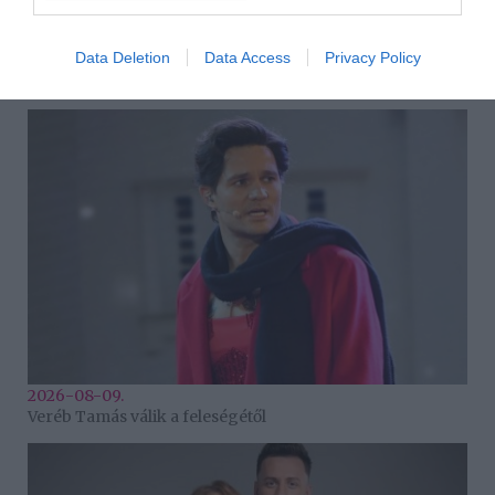
Data Deletion
Data Access
Privacy Policy
2026-08-09.
Ha izzadsz, erre a 3 létfontosságú elemre van szükség
2026-08-09.
Veréb Tamás válik a feleségétől