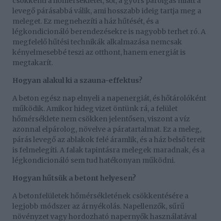
csökkenti a hőmérsékletet, sőt, a gyors párolgás miatt a
levegő párásabbá válik, ami hosszabb ideig tartja meg a
meleget. Ez megnehezíti a ház hűtését, és a
légkondicionáló berendezésekre is nagyobb terhet ró. A
megfelelő hűtési technikák alkalmazása nemcsak
kényelmesebbé teszi az otthont, hanem energiát is
megtakarít.
Hogyan alakul ki a szauna-effektus?
A beton egész nap elnyeli a napenergiát, és hőtárolóként
működik. Amikor hideg vizet öntünk rá, a felület
hőmérséklete nem csökken jelentősen, viszont a víz
azonnal elpárolog, növelve a páratartalmat. Ez a meleg,
párás levegő az ablakok felé áramlik, és a ház belső tereit
is felmelegíti. A falak tapintásra melegek maradnak, és a
légkondicionáló sem tud hatékonyan működni.
Hogyan hűtsük a betont helyesen?
A betonfelületek hőmérsékletének csökkentésére a
legjobb módszer az árnyékolás. Napellenzők, sűrű
növényzet vagy hordozható napernyők használatával