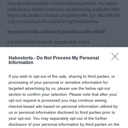
megakadályozhatjuk a beton túlmelegedését. Ha mégis
szükséges a felület öntözése, azt kizárólag napkelte előtt
végezzük, amikor a beton a leghidegebb. Így elkerülhető
a gyors párolgás és a párás levegő kialakulása.
Hogyan hűtsük a lakást légkondicionáló nélkül?
A külső hő bejutásának megakadályozása
kulcsfontosságú. Engedd le a redőnyöket, és csukd be az
ablakokat, amikor a külső hőmérséklet eléri a 28 fokot.
Habostorta -
Do Not Process My Personal
Kizárólag hajnali órákban szellőztess, amikor a levegő a
Information
leghűvösebb. Ekkor nyisd ki az összes ablakot, és hozz
létre huzatot, hogy a friss levegő kiszorítsa a napközben
If you wish to opt-out of the sale, sharing to third parties, or
felhalmozódott meleget.
processing of your personal or sensitive information for
A szakértők szerint a fényvisszaverő anyagok használata
targeted advertising by us, please use the below opt-out
jelentősen csökkentheti a beton hőelnyelését. „A világos
section to confirm your selection. Please note that after your
színek és speciális fényvisszaverő bevonatok akár 35%-
opt-out request is processed you may continue seeing
kal is mérsékelhetik a hőelnyelést, ami közvetlenül
interest-based ads based on personal information utilized by
hozzájárul a lakás hűvösebbé tételéhez” –
us or personal information disclosed to third parties prior to
hangsúlyozzák. Ez a megoldás nemcsak hatékony,
your opt-out. You may separately opt-out of the further
hanem hosszú távon energiatakarékos is.
disclosure of your personal information by third parties on the