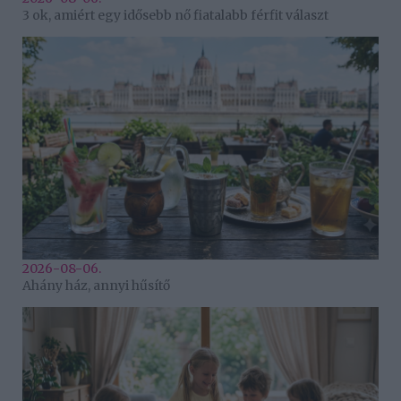
3 ok, amiért egy idősebb nő fiatalabb férfit választ
2026-08-06.
Ahány ház, annyi hűsítő