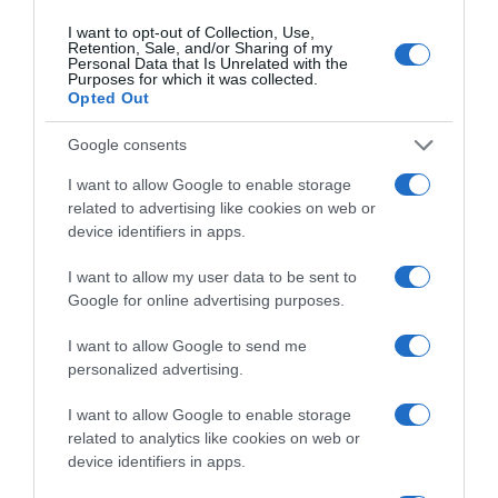
kismamaként, és most ugyanebben az állapotban én
vehettem fel” – írta a művész az Instagram-fotóihoz.
I want to opt-out of Collection, Use,
Retention, Sale, and/or Sharing of my
Personal Data that Is Unrelated with the
Dalma és a kedvese nyolc évvel ezelőtt ismerkedtek meg,
Purposes for which it was collected.
és alig három hónappal később már jegyespárként
Opted Out
készült a közös jövőre.
Google consents
– Most születik az első kisbabám – mesélte boldogan az
Egykutya sztárja. – Nekem nem a színészet a fő
I want to allow Google to enable storage
szakmám, így nem kell semmit „félretenni” emiatt.
related to advertising like cookies on web or
Alapvetően gyógypedagógusként dolgozom, s bár a
device identifiers in apps.
Kaposvári Egyetem Művészeti Karán megszerzett
diplomám volt az első, teljes erőbedobással űzök egy
I want to allow my user data to be sent to
másik szakmát. Nem ijedek meg, ha nem hívnak játszani,
Google for online advertising purposes.
de akkor sem, ha hívnak, és attól sem ijedek meg, ha a
gyermekemmel kell majd eltölteni két-három évet.
I want to allow Google to send me
Boldogan vállalom ezt a szerepet, mert szerintem ez a
personalized advertising.
legszebb dolog a világon.
I want to allow Google to enable storage
related to analytics like cookies on web or
Megosztás:
Facebook
Twitter
Pinterest
device identifiers in apps.