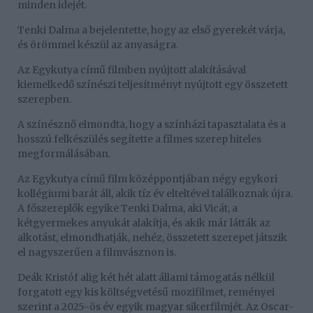
minden idejét.
Tenki Dalma a bejelentette, hogy az első gyerekét várja,
és örömmel készül az anyaságra.
Az Egykutya című filmben nyújtott alakításával
kiemelkedő színészi teljesítményt nyújtott egy összetett
szerepben.
A színésznő elmondta, hogy a színházi tapasztalata és a
hosszú felkészülés segítette a filmes szerep hiteles
megformálásában.
Az Egykutya című film középpontjában négy egykori
kollégiumi barát áll, akik tíz év elteltével találkoznak újra.
A főszereplők egyike Tenki Dalma, aki Vicát, a
kétgyermekes anyukát alakítja, és akik már látták az
alkotást, elmondhatják, nehéz, összetett szerepet játszik
el nagyszerűen a filmvásznon is.
Deák Kristóf alig két hét alatt állami támogatás nélkül
forgatott egy kis költségvetésű mozifilmet, reményei
szerint a 2025-ös év egyik magyar sikerfilmjét. Az Oscar-