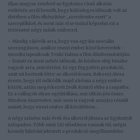
díjas magyar rendező az Egykutya című alkotás
vetítésén arról beszélt, hogy különleges időszak volt az
életében a film elkészítése: „szerelembe esett” a
szereplőkkel, és most már el se tudná képzelni ezt a
történetet négy másik emberrel.
– Mindig rájövök arra, hogy van egy kis szociális
szorongásom, amikor ennyi ember közé keveredek –
mondta lapunknak Tenki Dalma a film díszbemutatóján.
– Emiatt ez most nehéz időszak, de közben elég büszke
vagyok arra, ami történt. Ez egy független produkció,
amit mi hoztunk létre: az alkotótársam, Bakonyi Alexa
érezte, hogy jól működik majd a kémia a négy ember
között, aztán megérkezett Deák Kristóf ebbe a csapatba.
Ez a csillagok olyan együttállása, ami ritkán jön össze.
Mindent összevetve, már nem is vagyok annyira rémült
amiatt, hogy ennyi ember áll körülöttem…
A négy színész már évek óta sikerrel játssza az Egykutyát
színpadon. Több mint 110 előadáson vannak túl, mégis
komoly kihívást jelentett a produkció megfilmesítése.