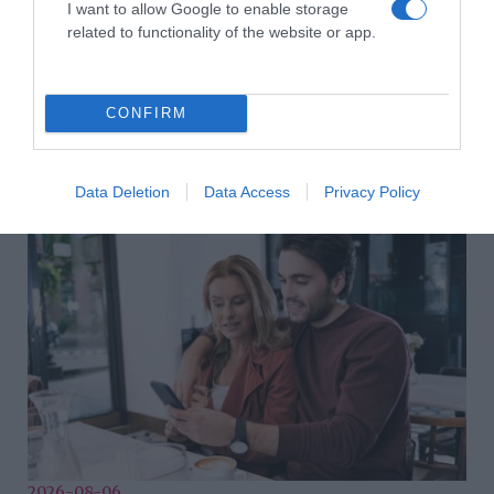
I want to allow Google to enable storage
Címkék:
ruha
,
karrier
,
kismama
,
izgatottság
,
Tenki
related to functionality of the website or app.
Dalma
Korábbi bejegyzések
Következő bejegyzés
CONFIRM
HASONLÓ BEJEGYZÉSEK
Data Deletion
Data Access
Privacy Policy
2026-08-06.