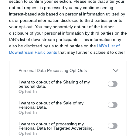
section to confirm your selection. Please note that after your
az is feladata, hogy lásson szép képeket, de az is, hogy
opt-out request is processed you may continue seeing
edukálja azokat, aki körülötte vannak. A legfőbb feladata
interest-based ads based on personal information utilized by
pedig, hogy emberként viselkedjen. Ebből lehetnek jó
us or personal information disclosed to third parties prior to
munkák, ebből lehet összetartó csapat, mint például az
your opt-out. You may separately opt-out of the further
Egykutya csapata – fogalmazott a színésznő, majd
disclosure of your personal information by third parties on the
hozzátette: nem vár többet a filmtől, mint ami a realitás.
IAB’s list of downstream participants. This information may
– Nem gondolom Magyarországot az ugródeszkák
also be disclosed by us to third parties on the
IAB’s List of
országának. Boldog vagyok, és szívesen forgatok,
Downstream Participants
that may further disclose it to other
mindig új és ritka élmény számomra, egy kiváltság.
third parties.
Remélem, lesz még benne részem, de ha nem, az sem baj
Please note that this website/app uses one or more Google
Personal Data Processing Opt Outs
– mondta Dalma, akinek időközben a magánélete is
services and may gather and store information including but
révbe ért.
not limited to your visit or usage behaviour. You may click to
I want to opt-out of the Sharing of my
personal data.
grant or deny consent to Google and its third-party tags to
A művésznő a napokban a közösségi oldalán osztotta
Opted In
use your data for below specified purposes in below Google
meg a hírt, hogy színész párjával, Georgita Máté
consent section.
Dezsővel az első közös gyermeküket várják. A bejelentés
I want to opt-out of the Sale of my
Personal Data.
különlegessége, hogy az idei Fashion Week
Opted In
rendezvényen Dalma színésznő testvére, Tenki Réka
egykori ruháját viselte.
I want to opt-out of processing my
Personal Data for Targeted Advertising.
„2019-ben nővérem viselte egy filmbemutatón
Opted In