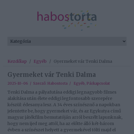
Kezdőlap
/
Egyéb
/
Gyermeket vár Tenki Dalma
Gyermeket vár Tenki Dalma
2025-10-06 / Szerző:
Habostorta
/
Egyéb
,
Párkapcsolat
Tenki Dalma a pályafutása eddigi legnagyobb filmes
alakítása után élete eddigi legfontosabb szerepére
készül: édesanya lesz. A 34 éves színésznő a napokban
jelentette be, hogy gyermeket vár, és az Egykutya című
magyar játékfilm bemutatóján arról beszélt lapunknak,
hogy nem ijed meg attól, ha az előtte álló két-három
évben a színészet helyett a gyermekével tölti majd el