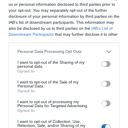
us or personal information disclosed to third parties prior to
your opt-out. You may separately opt-out of the further
HASONLÓ BEJEGYZÉSEK
disclosure of your personal information by third parties on the
IAB’s list of downstream participants. This information may
also be disclosed by us to third parties on the
IAB’s List of
Downstream Participants
that may further disclose it to other
third parties.
Please note that this website/app uses one or more Google
Personal Data Processing Opt Outs
services and may gather and store information including but
not limited to your visit or usage behaviour. You may click to
I want to opt-out of the Sharing of my
personal data.
grant or deny consent to Google and its third-party tags to
Opted In
use your data for below specified purposes in below Google
consent section.
I want to opt-out of the Sale of my
Personal Data.
Opted In
2026-08-07.
I want to opt-out of processing my
Mikes Anna és Krausz Gábor kitálaltak a házasságukról
Personal Data for Targeted Advertising.
Opted In
I want to opt-out of Collection, Use,
Retention, Sale, and/or Sharing of my