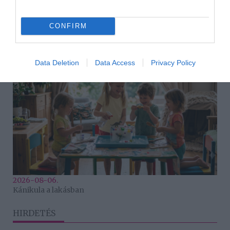
2026-08-06.
CONFIRM
Ahány ház, annyi hűsítő
Data Deletion
Data Access
Privacy Policy
2026-08-06.
Kánikula a lakásban
HIRDETÉS