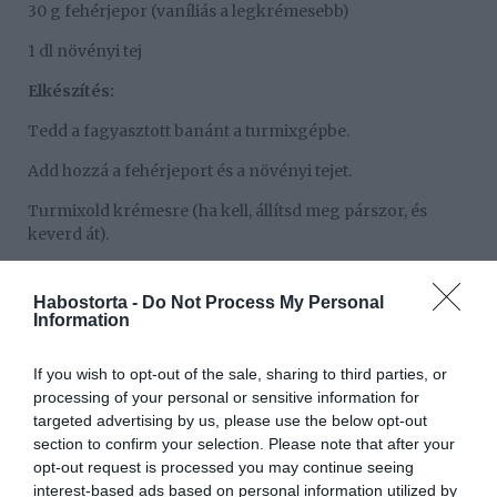
30 g fehérjepor (vaníliás a legkrémesebb)
1 dl növényi tej
Elkészítés:
Tedd a fagyasztott banánt a turmixgépbe.
Add hozzá a fehérjeport és a növényi tejet.
Turmixold krémesre (ha kell, állítsd meg párszor, és
keverd át).
Azonnal fogyaszd, vagy tedd be 1 órára a fagyasztóba, ha
keményebb állagot szeretnél.
Habostorta -
Do Not Process My Personal
Information
Megosztás:
Facebook
Twitter
Pinterest
If you wish to opt-out of the sale, sharing to third parties, or
processing of your personal or sensitive information for
targeted advertising by us, please use the below opt-out
Címkék:
recept
,
fagyi
,
krémes
,
fehérjepor
section to confirm your selection. Please note that after your
opt-out request is processed you may continue seeing
Korábbi bejegyzések
Következő bejegyzés
interest-based ads based on personal information utilized by