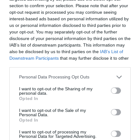
section to confirm your selection. Please note that after your
opt-out request is processed you may continue seeing
Címkék:
várandósság
,
öröm
,
Bogdán Blanka
,
interest-based ads based on personal information utilized by
terhes pocak
us or personal information disclosed to third parties prior to
your opt-out. You may separately opt-out of the further
Korábbi bejegyzések
Következő bejegyzés
disclosure of your personal information by third parties on the
IAB’s list of downstream participants. This information may
also be disclosed by us to third parties on the
IAB’s List of
HASONLÓ BEJEGYZÉSEK
Downstream Participants
that may further disclose it to other
third parties.
Please note that this website/app uses one or more Google
Personal Data Processing Opt Outs
services and may gather and store information including but
not limited to your visit or usage behaviour. You may click to
I want to opt-out of the Sharing of my
personal data.
grant or deny consent to Google and its third-party tags to
Opted In
use your data for below specified purposes in below Google
consent section.
I want to opt-out of the Sale of my
Personal Data.
Opted In
I want to opt-out of processing my
Personal Data for Targeted Advertising.