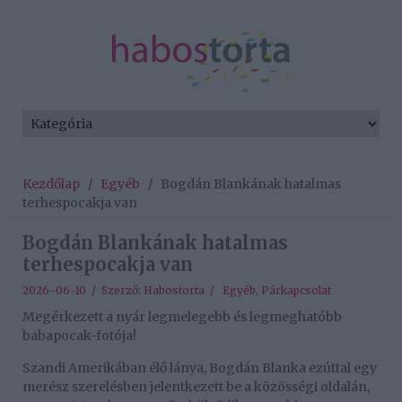
Kezdőlap
/
Egyéb
/
Bogdán Blankának hatalmas
terhespocakja van
Bogdán Blankának hatalmas
terhespocakja van
2026-06-10 / Szerző:
Habostorta
/
Egyéb
,
Párkapcsolat
Megérkezett a nyár legmelegebb és legmeghatóbb
babapocak-fotója!
Szandi Amerikában élő lánya, Bogdán Blanka ezúttal egy
merész szerelésben jelentkezett be a közösségi oldalán,