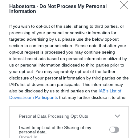
készülök a résztvevőknek. Bali az örök kedvencem.
Habostorta -
Do Not Process My Personal
Szeretném, ha a vendégeim nem csupán elsajátítanák a
Information
szörfözés alapjait, hanem életre szóló élményekkel
térnének haza – tette hozzá annak kapcsán, hogy
If you wish to opt-out of the sale, sharing to third parties, or
miként választotta ki a helyszínt.
processing of your personal or sensitive information for
targeted advertising by us, please use the below opt-out
section to confirm your selection. Please note that after your
opt-out request is processed you may continue seeing
interest-based ads based on personal information utilized by
us or personal information disclosed to third parties prior to
your opt-out. You may separately opt-out of the further
disclosure of your personal information by third parties on the
IAB’s list of downstream participants. This information may
also be disclosed by us to third parties on the
IAB’s List of
Downstream Participants
that may further disclose it to other
third parties.
Please note that this website/app uses one or more Google
Personal Data Processing Opt Outs
services and may gather and store information including but
not limited to your visit or usage behaviour. You may click to
I want to opt-out of the Sharing of my
Miért pont Bali?
personal data.
grant or deny consent to Google and its third-party tags to
Opted In