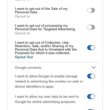
Bódi Sylvi azt is elárulta, miért érzi magát otthon
use your data for below specified purposes in below Google
Indonéziában, s miért tér vissza újra meg újra az ázsiai
consent section.
I want to opt-out of the Sale of my
Personal Data.
országba.
Opted In
– Nagyon megfogott az a szabadságérzet, amit Balin
I want to opt-out of processing my
tapasztaltam. Az emberek barátságosak, kedvesek és
Personal Data for Targeted Advertising.
segítőkészek. A finom ételek, az egyszerű élet, a
Opted In
gyönyörű természeti adottságok is lenyűgöztek. Emellett
itt vettem életem első szörfóráját, ami nagyon
I want to opt-out of Collection, Use,
Retention, Sale, and/or Sharing of my
meghatározó élmény volt számomra – mondta.
Personal Data that Is Unrelated with the
Purposes for which it was collected.
Opted Out
Megosztás:
Facebook
Twitter
Pinterest
Google consents
Címkék:
Bali
,
Bódi Sylvi
,
szörf
,
tábor
,
második
I want to allow Google to enable storage
otthon
related to advertising like cookies on web or
device identifiers in apps.
Korábbi bejegyzések
Következő bejegyzés
I want to allow my user data to be sent to
Google for online advertising purposes.
HASONLÓ BEJEGYZÉSEK