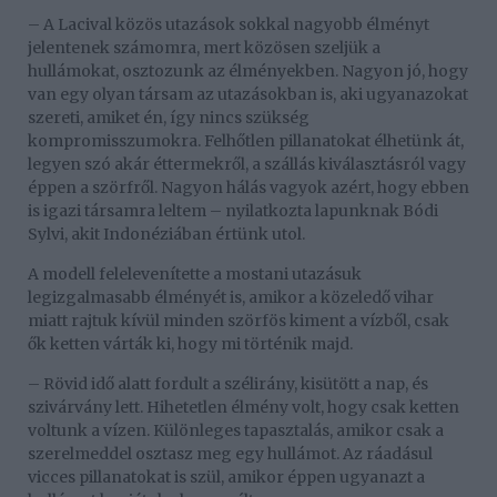
– A Lacival közös utazások sokkal nagyobb élményt
jelentenek számomra, mert közösen szeljük a
hullámokat, osztozunk az élményekben. Nagyon jó, hogy
van egy olyan társam az utazásokban is, aki ugyanazokat
szereti, amiket én, így nincs szükség
kompromisszumokra. Felhőtlen pillanatokat élhetünk át,
legyen szó akár éttermekről, a szállás kiválasztásról vagy
éppen a szörfről. Nagyon hálás vagyok azért, hogy ebben
is igazi társamra leltem – nyilatkozta lapunknak Bódi
Sylvi, akit Indonéziában értünk utol.
A modell felelevenítette a mostani utazásuk
legizgalmasabb élményét is, amikor a közeledő vihar
miatt rajtuk kívül minden szörfös kiment a vízből, csak
ők ketten várták ki, hogy mi történik majd.
– Rövid idő alatt fordult a szélirány, kisütött a nap, és
szivárvány lett. Hihetetlen élmény volt, hogy csak ketten
voltunk a vízen. Különleges tapasztalás, amikor csak a
szerelmeddel osztasz meg egy hullámot. Az ráadásul
vicces pillanatokat is szül, amikor éppen ugyanazt a