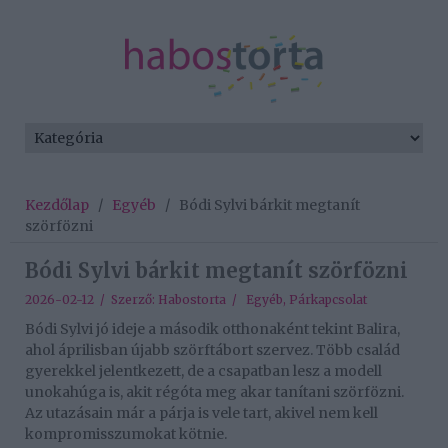
Kezdőlap
/
Egyéb
/
Bódi Sylvi bárkit megtanít
szörfözni
Bódi Sylvi bárkit megtanít szörfözni
2026-02-12 / Szerző:
Habostorta
/
Egyéb
,
Párkapcsolat
Bódi Sylvi jó ideje a második otthonaként tekint Balira,
ahol áprilisban újabb szörftábort szervez. Több család
gyerekkel jelentkezett, de a csapatban lesz a modell
unokahúga is, akit régóta meg akar tanítani szörfözni.
Az utazásain már a párja is vele tart, akivel nem kell
kompromisszumokat kötnie.