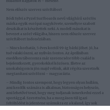
hullámot kapjátok el – mesélte.
Nem először szervez szörftábort
Bódi Sylvi a Pyzel Surfboards nevű világhírű szörfös
márka egyik európai nagykövete, személyre szabott
deszkákat is készítettek neki. A modell másokat is
bevezet a szörf világába, hiszen nem először szervez
szörftábort Indonéziában.
– Nincs korhatár, 5 éves kortól 99-ig bárki jöhet. Jó, ha
tud valaki úszni, az nyilván fontos. Az áprilisiban
esedékes táboromra már szerencsére több család is
bejelentkezett, gyerekekkel közösen. Illetve az
unokahúgom is jön majd velünk, akit régóta szeretnék
megtanítani szörfözni – magyarázta.
– Mindig fontos szempont, hogy legyen olyan hullám,
ami kezdők számára is alkalmas, biztonságos helyszín,
ami lehetővé teszi, hogy meg tudjanak ismerkedni ezzel a
sportággal. Szeretném, ha a mozgáson túl igazi
feltöltődést is jelentene számukra ez a kaland, így sok
izgalmas programmal és érdekes látnivalókkal is