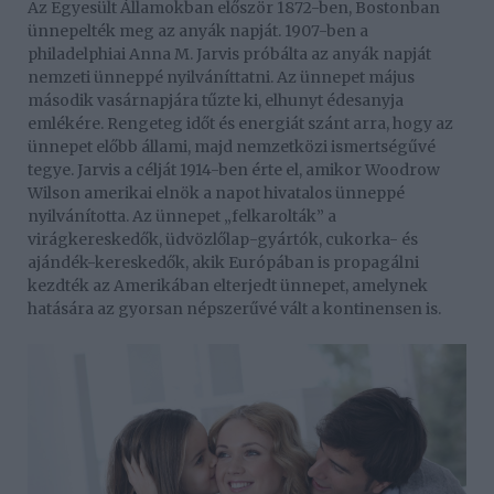
Az Egyesült Államokban először 1872-ben, Bostonban
ünnepelték meg az anyák napját. 1907-ben a
philadelphiai Anna M. Jarvis próbálta az anyák napját
nemzeti ünneppé nyilváníttatni. Az ünnepet május
második vasárnapjára tűzte ki, elhunyt édesanyja
emlékére. Rengeteg időt és energiát szánt arra, hogy az
ünnepet előbb állami, majd nemzetközi ismertségűvé
tegye. Jarvis a célját 1914-ben érte el, amikor Woodrow
Wilson amerikai elnök a napot hivatalos ünneppé
nyilvánította. Az ünnepet „felkarolták” a
virágkereskedők, üdvözlőlap-gyártók, cukorka- és
ajándék-kereskedők, akik Európában is propagálni
kezdték az Amerikában elterjedt ünnepet, amelynek
hatására az gyorsan népszerűvé vált a kontinensen is.