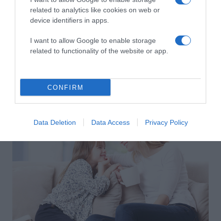
Áldd meg édesanyám járását-kelését,
related to analytics like cookies on web or
device identifiers in apps.
Áldd meg könnyhullatását, áldd meg szenvedését!
I want to allow Google to enable storage
Áldd meg imádságát, melyben el nem fárad,
related to functionality of the website or app.
Áldd meg két kezeddel az Édesanyámat!
Halld meg jó Istenem, legbuzgóbb imámat:
CONFIRM
Köszönöm, köszönöm az édesanyámat!
Data Deletion
Data Access
Privacy Policy