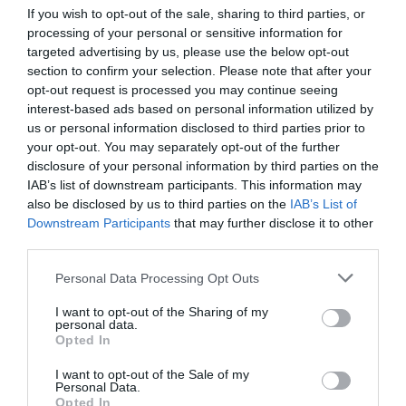
If you wish to opt-out of the sale, sharing to third parties, or
processing of your personal or sensitive information for
targeted advertising by us, please use the below opt-out
section to confirm your selection. Please note that after your
opt-out request is processed you may continue seeing
interest-based ads based on personal information utilized by
us or personal information disclosed to third parties prior to
your opt-out. You may separately opt-out of the further
disclosure of your personal information by third parties on the
IAB’s list of downstream participants. This information may
also be disclosed by us to third parties on the
IAB’s List of
Dsida Jenő: Hálaadás
Downstream Participants
that may further disclose it to other
Köszönöm Istenem az édesanyámat!
third parties.
Amíg ő véd engem, nem ér semmi bánat!
Please note that this website/app uses one or more Google
Personal Data Processing Opt Outs
services and may gather and store information including but
Körülvesz virrasztó áldó szeretettel.
not limited to your visit or usage behaviour. You may click to
I want to opt-out of the Sharing of my
personal data.
grant or deny consent to Google and its third-party tags to
Értem éjjel-nappal dolgozni nem restel.
Opted In
use your data for below specified purposes in below Google
consent section.
Áldott teste, lelke csak érettem fárad.
I want to opt-out of the Sale of my
Personal Data.
Opted In
Köszönöm, Istenem az édesanyámat.