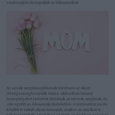
vasárnapján ünnepeljük az édesanyákat.
Az anyák megünneplésének története az ókori
Görögországba nyúlik vissza. Akkoriban tavaszi
ünnepségeket tartottak Rheának az istenek anyjának, és
vele együtt az édesanyák tiszteletére. A történelem során
később is voltak olyan ünnepek, amikor az anyákat is