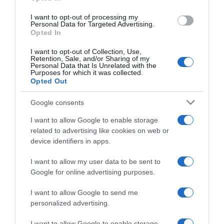
Köszönöm a lelkét, melyből reggel, este
I want to opt-out of processing my
Personal Data for Targeted Advertising.
Opted In
imádság száll Hozzád, gyermekéért esdve.
I want to opt-out of Collection, Use,
Köszönöm a szívét, mely csak értem dobban
Retention, Sale, and/or Sharing of my
Personal Data that Is Unrelated with the
– itt e földön senki sem szerethet jobban! –
Purposes for which it was collected.
Opted Out
Köszönöm a szemét, melyből jóság árad,
Google consents
Istenem, köszönöm az édesanyámat.
I want to allow Google to enable storage
Te tudod, Istenem – milyen sok az árva,
related to advertising like cookies on web or
device identifiers in apps.
Aki oltalmadat, vigaszodat várja.
Leborulva kérlek: gondod legyen rájuk,
I want to allow my user data to be sent to
Google for online advertising purposes.
Hiszen szegényeknek nincsen édesanyjuk!
I want to allow Google to send me
Vigasztald meg őket áldó kegyelmeddel,
personalized advertising.
Nagy-nagy bánatukat takard el, temesd el!
I want to allow Google to enable storage