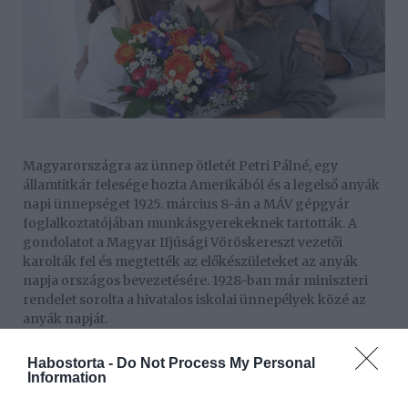
Magyarországra az ünnep ötletét Petri Pálné, egy
államtitkár felesége hozta Amerikából és a legelső anyák
napi ünnepséget 1925. március 8-án a MÁV gépgyár
foglalkoztatójában munkásgyerekeknek tartották. A
gondolatot a Magyar Ifjúsági Vöröskereszt vezetői
karolták fel és megtették az előkészületeket az anyák
napja országos bevezetésére. 1928-ban már miniszteri
rendelet sorolta a hivatalos iskolai ünnepélyek közé az
anyák napját.
Habostorta -
Do Not Process My Personal
Information