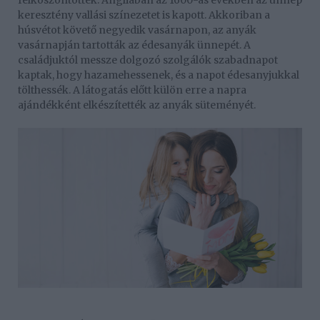
felköszöntötték. Angliában az 1600-as években az ünnep
keresztény vallási színezetet is kapott. Akkoriban a
húsvétot követő negyedik vasárnapon, az anyák
vasárnapján tartották az édesanyák ünnepét. A
családjuktól messze dolgozó szolgálók szabadnapot
kaptak, hogy hazamehessenek, és a napot édesanyjukkal
tölthessék. A látogatás előtt külön erre a napra
ajándékként elkészítették az anyák süteményét.