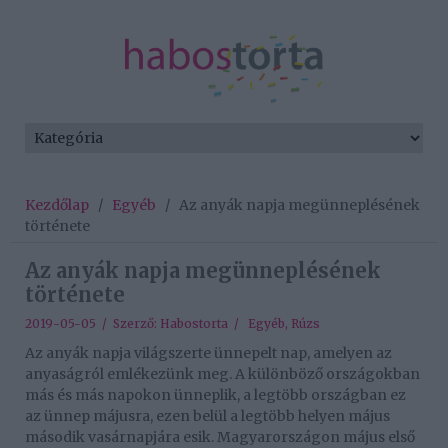
Kezdőlap
/
Egyéb
/
Az anyák napja megünneplésének
története
Az anyák napja megünneplésének
története
2019-05-05 / Szerző:
Habostorta
/
Egyéb
,
Rúzs
Az anyák napja világszerte ünnepelt nap, amelyen az
anyaságról emlékezünk meg. A különböző országokban
más és más napokon ünneplik, a legtöbb országban ez
az ünnep májusra, ezen belül a legtöbb helyen május
második vasárnapjára esik. Magyarországon május első