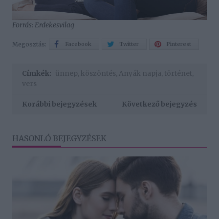
Forrás: Erdekesvilag
Megosztás:
Facebook
Twitter
Pinterest
Címkék:
ünnep
,
köszöntés
,
Anyák napja
,
történet
,
vers
Korábbi bejegyzések
Következő bejegyzés
HASONLÓ BEJEGYZÉSEK