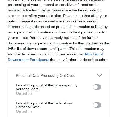
(
Vakrandim az élettel, Egy férfi nem adja fel
) érzelmekben
processing of your personal or sensitive information for
gazdag és gyors tempójú filmet rendezett.
targeted advertising by us, please use the below opt-out
section to confirm your selection. Please note that after your
opt-out request is processed you may continue seeing
Az a hülye szív - október 11-től a mozikban!
interest-based ads based on personal information utilized by
us or personal information disclosed to third parties prior to
your opt-out. You may separately opt-out of the further
disclosure of your personal information by third parties on the
IAB’s list of downstream participants. This information may
also be disclosed by us to third parties on the
IAB’s List of
Downstream Participants
that may further disclose it to other
third parties.
Please note that this website/app uses one or more Google
Personal Data Processing Opt Outs
services and may gather and store information including but
not limited to your visit or usage behaviour. You may click to
I want to opt-out of the Sharing of my
personal data.
grant or deny consent to Google and its third-party tags to
Opted In
use your data for below specified purposes in below Google
consent section.
I want to opt-out of the Sale of my
Personal Data.
Opted In