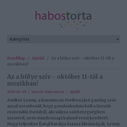
Kezdőlap
/
Ajánló
/
Az a hülye szív - október 11-től a
mozikban!
Az a hülye szív - október 11-től a
mozikban!
2018-10-09 / Szerző:
Habostorta
/
Ajánló
Amikor Lenny, a harmincas éveiben járó gazdag srác
azzal szembesül, hogy gondoskodnia kell a tizenöt
esztendős Davidről, aki súlyos szívbetegségben
szenved, nem mindennapi kaland veszi kezdetét.
Hogy teljesítse fiatal barátja összes kívánságát, Lenny