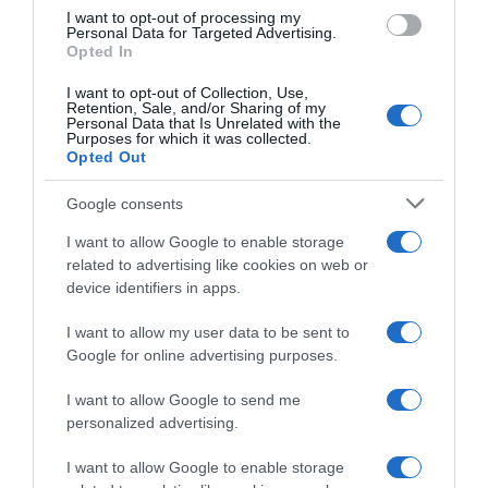
I want to opt-out of processing my
Personal Data for Targeted Advertising.
Opted In
Megosztás:
Facebook
Twitter
Pinterest
I want to opt-out of Collection, Use,
Retention, Sale, and/or Sharing of my
Címkék:
film
,
mozi
,
premier
,
Big Bang Media
,
Az a
Personal Data that Is Unrelated with the
Purposes for which it was collected.
hülye szív
,
előzetes
Opted Out
Korábbi bejegyzések
Következő bejegyzés
Google consents
I want to allow Google to enable storage
related to advertising like cookies on web or
HASONLÓ BEJEGYZÉSEK
device identifiers in apps.
I want to allow my user data to be sent to
Google for online advertising purposes.
I want to allow Google to send me
personalized advertising.
I want to allow Google to enable storage