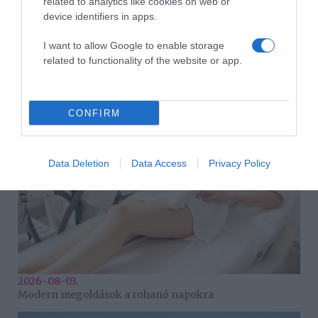
related to analytics like cookies on web or
device identifiers in apps.
I want to allow Google to enable storage
related to functionality of the website or app.
2026-08-07.
Szerelem, költözés és egy kis izraeli káosz – Helló, Haifa!
CONFIRM
Data Deletion
Data Access
Privacy Policy
2026-08-03.
Modern megoldások a rohanó napokra