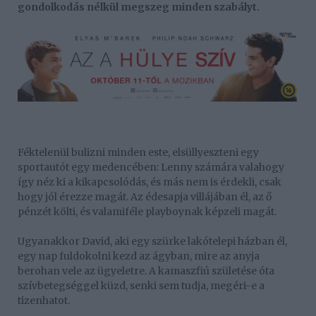
gondolkodás nélkül megszeg minden szabályt.
Féktelenül bulizni minden este, elsüllyeszteni egy
sportautót egy medencében: Lenny számára valahogy
így néz ki a kikapcsolódás, és más nem is érdekli, csak
hogy jól érezze magát. Az édesapja villájában él, az ő
pénzét költi, és valamiféle playboynak képzeli magát.
Ugyanakkor David, aki egy szürke lakótelepi házban él,
egy nap fuldokolni kezd az ágyban, mire az anyja
berohan vele az ügyeletre. A kamaszfiú születése óta
szívbetegséggel küzd, senki sem tudja, megéri-e a
tizenhatot.