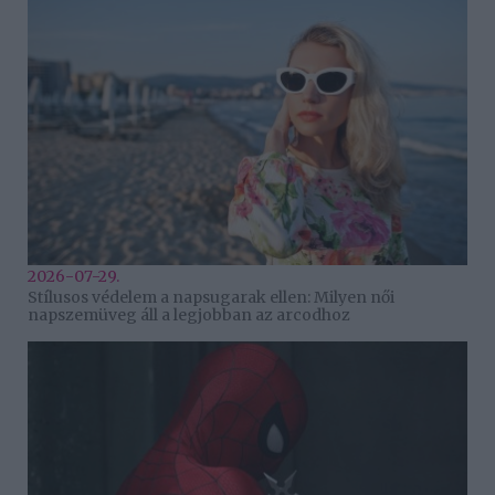
2026-07-29.
Stílusos védelem a napsugarak ellen: Milyen női
napszemüveg áll a legjobban az arcodhoz