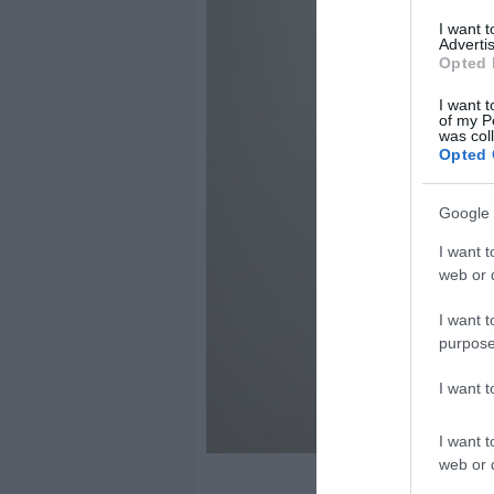
I want 
Advertis
Opted 
I want t
of my P
was col
Opted 
Google 
I want t
web or d
I want t
purpose
I want 
I want t
web or d
Szépművészeti Múzeum