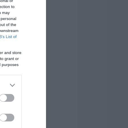
sonal or
ection to
ou may
 personal
out of the
 downstream
B’s List of
er and store
to grant or
ed purposes