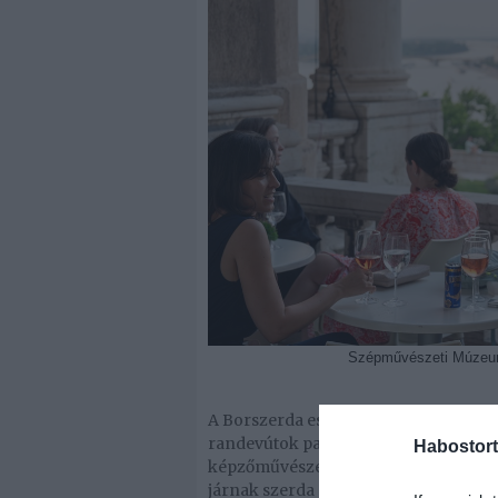
Szépművészeti Múzeum
A Borszerda esteken minden korty egy
randevútok palettájára. Fehér vagy vö
Habostort
képzőművészet mindig nyerő páros, 
járnak szerda esténként júliusban, 