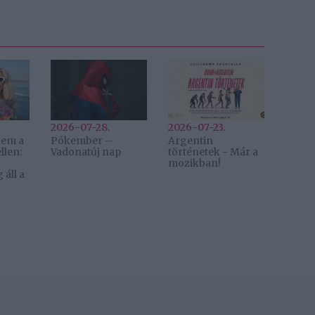
2026-07-28.
2026-07-23.
lem a
Pókember –
Argentin
llen:
Vadonatúj nap
történetek - Már a
mozikban!
áll a