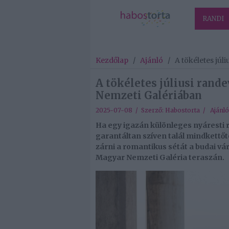
RANDI
Kezdőlap
/
Ajánló
/
A tökéletes jú
A tökéletes júliusi rand
Nemzeti Galériában
2025-07-08 / Szerző:
Habostorta
/
Ajánló
Ha egy igazán különleges nyáresti 
garantáltan szíven talál mindkettőt
zárni a romantikus sétát a budai vá
Magyar Nemzeti Galéria teraszán.