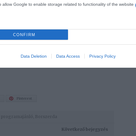
o allow Google to enable storage related to functionality of the website
g Pincészete, a Borbély Családi Pincészet, a Gál
z Istvándy Pincészet garantálják a finom borokat.
ngorista szólóban, Gyárfás István és Oláh Zoltán,
amint Juhász Gábor és Kovács Zoltán gitár-nagybőgő
orámát a Magyar Nemzeti Galéria teraszáról egy-két
CONFIRM
an, szerda esténként!
 látogass el a Magyar Nemzeti Galéria oldalára a
Data Deletion
Data Access
Privacy Policy
Pinterest
,
programajánló
,
Borszerda
Következő bejegyzés