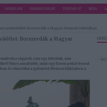
SZERELEM
PÁRKAPCSOLAT
TUDTAD-E?
RÚZS
A
liusi randevúötlet: Borszerdák a Magyar Nemzeti Galériában
evúötlet: Borszerdák a Magyar
HIRD
randevúra vágytok, van egy ötletünk, ami
öket! Nincs annál jobb, mint egy finom pohár borral
rban és elmerülni a gyönyörű fővárosi látképben a