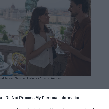
-Magyar Nemzeti Galéria / Szántó András
 új történet és minden remekmű egy új színt visz a
rös? Klasszikus vagy kortárs? A bor és a
a -
Do Not Process My Personal Information
ráadásul a Magyar Nemzeti Galériában kéz a kézben
hogy a hétköznapokból kiszakadva az érdeklődők