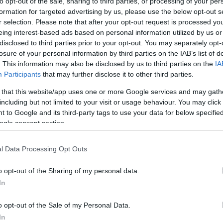
to opt-out of the sale, sharing to third parties, or processing of your per
kedő pincészet boraival, valamint a múzeum
formation for targeted advertising by us, please use the below opt-out s
r selection. Please note that after your opt-out request is processed y
eing interest-based ads based on personal information utilized by us or
ítások köré szerveződnek: középpontba kerül többek
disclosed to third parties prior to your opt-out. You may separately opt-
ású, szecessziós plakátokat és tárgykultúrát
losure of your personal information by third parties on the IAB’s list of
 a századfordulós polgári otthonok világát, a
. This information may also be disclosed by us to third parties on the
IA
k hangulatát, a városi nők öltözködését, szokásait, a
Participants
that may further disclose it to other third parties.
égeket, a biciklizést, a gyógyfürdők látogatását
 that this website/app uses one or more Google services and may gath
including but not limited to your visit or usage behaviour. You may click 
 to Google and its third-party tags to use your data for below specifi
ogle consent section.
l Data Processing Opt Outs
o opt-out of the Sharing of my personal data.
In
o opt-out of the Sale of my Personal Data.
In