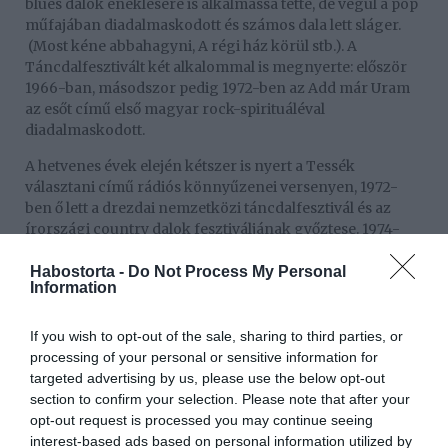
blues dalok éneklésére is alkalmassá tette, de végül a pop
műfajában diadalmaskodott és számos dala lett sláger.
(Most kéne abbahagyni, A régi ház körül stb.). A
Táncdalfesztivált két alkalommal is megnyerte: először
1966-ban, másodszor pedig 1972-ben az Add már Uram
az esőt című első magyar rock-spirituáléval
diadalmaskodott.
A hetvenes évek elején kétszer is nyert a Tessék
választani című rádiós könnyűzenei versenyen, 1972-
ben ő lett a drezdai nemzetközi táncdalfesztivál és az
írországi country dalok fesztiváljának győztese. 1974-
ben a legnépszerűbb külföldi énekesnek választották
meg az NDK-ban, s az év sztárjának Angliában.
Habostorta -
Do Not Process My Personal
Information
A legjobb szerzők is szívesen írtak neki dalokat: Presser
Gábor, LGT, V'Moto-Rock
If you wish to opt-out of the sale, sharing to third parties, or
együttes, Lerch István. Rengeteg lemez és koncert
processing of your personal or sensitive information for
köthető a nevéhez, sokszor olyan nagynevű
targeted advertising by us, please use the below opt-out
együttesekkel dolgozott együtt, mint az Illés, Metró és az
section to confirm your selection. Please note that after your
Omega. Nemcsak énekesnőként, hanem színésznőként
opt-out request is processed you may continue seeing
és dalszövegíróként is remekelt. 1967-ben fedezte fel a
interest-based ads based on personal information utilized by