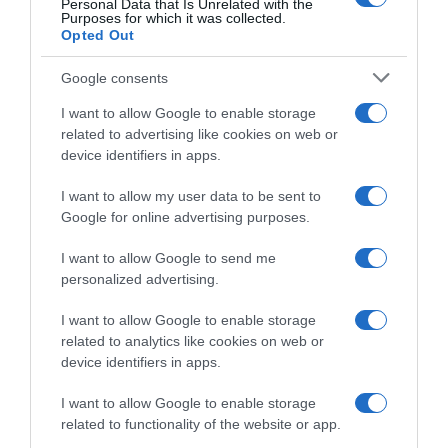
ad jubileumi nagykoncertet az MVM Dome-ban, hogy
Personal Data that Is Unrelated with the
Purposes for which it was collected.
ezzel ünnepelje meg a karrierjét beindító Ki mit tud?
Opted Out
győzelmét.
Google consents
I want to allow Google to enable storage
Kovács Kati nem babonás, kedvenc napja: a péntek 13.
related to advertising like cookies on web or
Reméljük, Önnek is!
device identifiers in apps.
Így találkozzunk június 13-án, pénteken "A Kovács Kati"
koncerten az MVM DOME-ban.
I want to allow my user data to be sent to
Google for online advertising purposes.
Jegyvásárlás – Gagmanagement
I want to allow Google to send me
personalized advertising.
Megosztás:
Facebook
Twitter
Pinterest
I want to allow Google to enable storage
related to analytics like cookies on web or
Címkék:
koncert
,
programajánló
,
Kovács Kati
,
device identifiers in apps.
MVM Dome
,
GAG Management
I want to allow Google to enable storage
Korábbi bejegyzések
Következő bejegyzés
related to functionality of the website or app.