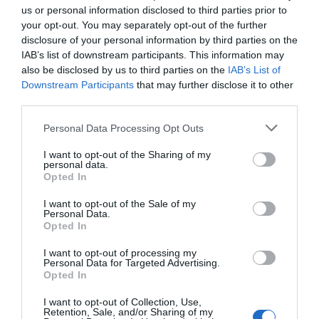
film: az Ünnepnapok, Az Eltávozott nap és
us or personal information disclosed to third parties prior to
a Fejlövés című filmekben nyújtott alakításaiért 1968-ban
your opt-out. You may separately opt-out of the further
megkapta az év legjobb női főszereplőjének járó díjat.
disclosure of your personal information by third parties on the
IAB’s list of downstream participants. This information may
Dalszövegíróként is tehetséges
also be disclosed by us to third parties on the
IAB’s List of
volt, így például Vangelis híres filmzenéjének
Downstream Participants
that may further disclose it to other
feldolgozásához és több saját dalához maga írta a
third parties.
szöveget.
Please note that this website/app uses one or more Google
Personal Data Processing Opt Outs
1986-ban Liszt Ferenc-díjat, 2014-ben pedig Kossuth-
services and may gather and store information including but
díjas kapott. 2011-ben Budapest, 2013-ban Eger
not limited to your visit or usage behaviour. You may click to
I want to opt-out of the Sharing of my
díszpolgára lett.
personal data.
grant or deny consent to Google and its third-party tags to
Opted In
use your data for below specified purposes in below Google
Az éneklés számára szenvedély, lételem. Nem csak
consent section.
fénykorában, hanem most is képes éneklésben
I want to opt-out of the Sale of my
Personal Data.
feszegetni a határokat: négy és fél oktávos
Opted In
hangterjedelme még mindig tisztán cseng, a mai napig
eredeti hangnemben énekel. Napjainkban is páratlan
I want to opt-out of processing my
energiával koncertezik, amihez nagymértékben
Personal Data for Targeted Advertising.
Opted In
hozzájárul sportos múltja, kivételes fizikai és lelki
adottságai.
Nyár elején fiatal muzsikusokból álló saját
I want to opt-out of Collection, Use,
együttesével és szimfonikus zenekari kísérettel
Retention, Sale, and/or Sharing of my