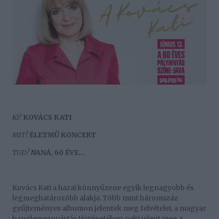
KI?
KOVÁCS KATI
MIT?
ÉLETMŰ KONCERT
TUD?
N
ANÁ, 60 ÉVE…
Kovács Kati a hazai könnyűzene egyik legnagyobb és
legmeghatározóbb alakja. Több mint háromszáz
gyűjteményes albumon jelentek meg felvételei, a magyar
hanglemezgyártás történetében neki jelent meg a