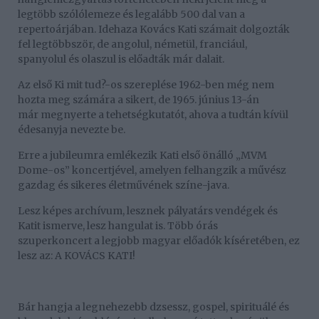
legtöbb szólólemeze és legalább 500 dal van a
repertoárjában. Idehaza Kovács Kati számait dolgozták
fel legtöbbször, de angolul, németül, franciául,
spanyolul és olaszul is előadták már dalait.
Az első Ki mit tud?-os szereplése 1962-ben még nem
hozta meg számára a sikert, de 1965. június 13-án
már megnyerte a tehetségkutatót, ahova a tudtán kívül
édesanyja nevezte be.
Erre a jubileumra emlékezik Kati első önálló „MVM
Dome-os” koncertjével, amelyen felhangzik a művész
gazdag és sikeres életművének színe-java.
Lesz képes archívum, lesznek pályatárs vendégek és
Katit ismerve, lesz hangulat is. Több órás
szuperkoncert a legjobb magyar előadók kíséretében, ez
lesz az: A KOVÁCS KATI!
Bár hangja a legnehezebb dzsessz, gospel, spirituálé és