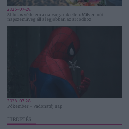
2026-07-29.
Stílusos védelem a napsugarak ellen: Milyen női
napszemüveg áll a legjobban az arcodhoz
2026-07-28.
Pókember – Vadonatúj nap
HIRDETÉS