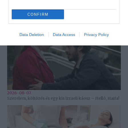
HASONLÓ BEJEGYZÉSEK
CONFIRM
Data Deletion
Data Access
Privacy Policy
2026-08-07.
Szerelem, költözés és egy kis izraeli káosz – Helló, Haifa!