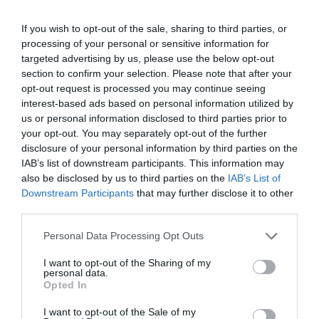
5. Az új párkapcsolat előtt
If you wish to opt-out of the sale, sharing to third parties, or
processing of your personal or sensitive information for
Ha lelkileg még nem zártad le a régi kapcsolatodat, nem
targeted advertising by us, please use the below opt-out
javasolt, hogy egy újabb kapcsolatba kezdj. Ha a
section to confirm your selection. Please note that after your
magánytól való félelem miatt felelőtlenül beleugrasz egy
opt-out request is processed you may continue seeing
„ez is jó lesz” kapcsolatba, tovább fokozod a lelki sérülés
interest-based ads based on personal information utilized by
veszélyét. Az elvált státuszt ne érezd egyfajta
us or personal information disclosed to third parties prior to
megbélyegzésnek. A válás inkább arra a törekvésre utal,
your opt-out. You may separately opt-out of the further
hogy valaki szeretné a rossz házasságot egy jobb
disclosure of your personal information by third parties on the
kapcsolatra cserélni, és van elég bátorsága is megtenni a
IAB’s list of downstream participants. This information may
szükséges lépéseket. Arra viszont figyelj, hogy ne válassz
also be disclosed by us to third parties on the
IAB’s List of
az előző kedvesedhez hasonlót. Hidd el: érezni fogod, ha
Downstream Participants
that may further disclose it to other
már készen állsz a nyitásra, és addigra az életedbe is
third parties.
megérkezik a nagy Ő!
Please note that this website/app uses one or more Google
Personal Data Processing Opt Outs
services and may gather and store information including but
not limited to your visit or usage behaviour. You may click to
I want to opt-out of the Sharing of my
personal data.
grant or deny consent to Google and its third-party tags to
Opted In
use your data for below specified purposes in below Google
consent section.
I want to opt-out of the Sale of my