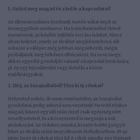
1. Győzd meg magad és zárd le a kapcsolatot!
Az ellentmondásos érzelmek esetén sokat segít az
önmeggyőzés módszere. Ha irányítani tudod életed
eseményeit, az később fejlődés forrása is lehet. Nincs
olyan helyzet, amely az elválást megkönnyítené, sőt
sokszor a válóper még jobban megnehezíti, mégis
próbáljatok meg békésen elbúcsúzni. Ha nem megy,
akkor egyedül gondolj ki valamit a kapcsolat lezárására,
pl. írj egy búcsúlevelet vagy dobd ki a közös
emléktárgyakat.
2. Elég az önsajnálatból! Tűzz ki új célokat!
Helyzeted nehéz, de nem reménytelen, az önsajnálat
gondolatai pedig sehová sem vezetnek! Ne tedd tönkre
magad, hiszen egy idő után ezzel csak egészségedet
veszélyezteted, és a környezeted is megunja a sok
siránkozást. Az érdekes munka, kreatív hobbi gyógyír
lehet az elválás utáni megváltozott élethelyzetben. Itt az
ideje, hogy új célokat tűzz ki! A célok mindig egy lépéssel