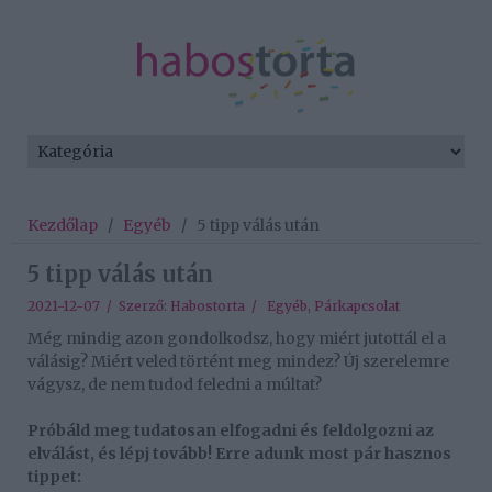
Kezdőlap
/
Egyéb
/
5 tipp válás után
5 tipp válás után
2021-12-07 / Szerző:
Habostorta
/
Egyéb
,
Párkapcsolat
Még mindig azon gondolkodsz, hogy miért jutottál el a
válásig? Miért veled történt meg mindez? Új szerelemre
vágysz, de nem tudod feledni a múltat?
Próbáld meg tudatosan elfogadni és feldolgozni az
elválást, és lépj tovább! Erre adunk most pár hasznos
tippet: