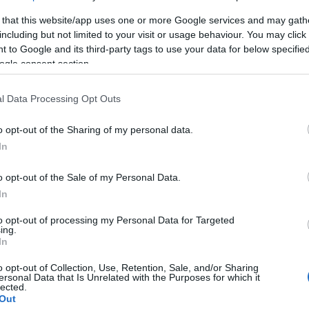
t
ünnepelt
 that this website/app uses one or more Google services and may gath
including but not limited to your visit or usage behaviour. You may click 
 to Google and its third-party tags to use your data for below specifi
2020-01-22.
ogle consent section.
Horváth Tomi és
i
felesége házassági
l Data Processing Opt Outs
évfordulót
ünnepel
o opt-out of the Sharing of my personal data.
In
2019-12-21.
o opt-out of the Sale of my Personal Data.
Hosszú Katinka
In
alász
idén kihagyja a
karácsonyt
to opt-out of processing my Personal Data for Targeted
ing.
In
2019-12-03.
o opt-out of Collection, Use, Retention, Sale, and/or Sharing
yan
Heidi Klum és férje
ersonal Data that Is Unrelated with the Purposes for which it
sa
az óceánparton
lected.
Out
ünnepeltek