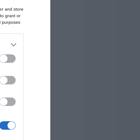
er and store
to grant or
ed purposes