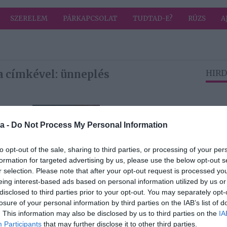
SZERELEM
PÁRKAPCSOLAT
TUDTAD-E?
RÚZS
A
a címkével: ünneplés
HIRD
2020-10-04.
f
Házassági
a -
Do Not Process My Personal Information
ssági
évfordulót
ünnepelt Szabó
to opt-out of the sale, sharing to third parties, or processing of your per
Zsófi
formation for targeted advertising by us, please use the below opt-out s
r selection. Please note that after your opt-out request is processed y
eing interest-based ads based on personal information utilized by us or
2020-05-02.
disclosed to third parties prior to your opt-out. You may separately opt-
 és
A hercegi pár
losure of your personal information by third parties on the IAB’s list of
házassági
. This information may also be disclosed by us to third parties on the
IA
évfordulót
Participants
that may further disclose it to other third parties.