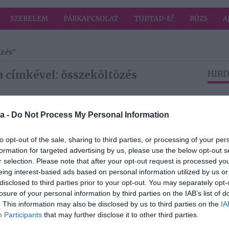
SZERELEM
PÁRKAPCSOLAT
TUDTAD-E?
RÚZS
A
özés"
a címkével: összeköltözés
HIRD
2026-04-08.
a -
Do Not Process My Personal Information
 ágy
Czippán Anett
en
nem költözött
to opt-out of the sale, sharing to third parties, or processing of your per
or
össze szerelmével
formation for targeted advertising by us, please use the below opt-out s
olnak
r selection. Please note that after your opt-out request is processed y
tt?
eing interest-based ads based on personal information utilized by us or
disclosed to third parties prior to your opt-out. You may separately opt-
losure of your personal information by third parties on the IAB’s list of
2025-10-15.
. This information may also be disclosed by us to third parties on the
IA
Miló Viki először
Participants
that may further disclose it to other third parties.
t
költözik össze egy