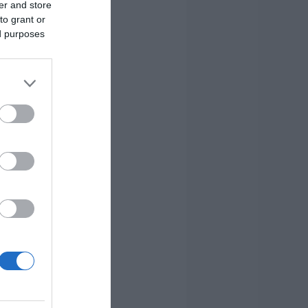
er and store
to grant or
ed purposes