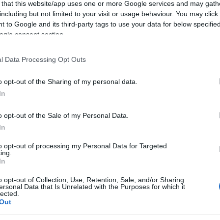
l?
férfival
 that this website/app uses one or more Google services and may gath
including but not limited to your visit or usage behaviour. You may click 
 to Google and its third-party tags to use your data for below specifi
2025-04-11.
ogle consent section.
szen
Megyeri Csilla
összeköltözött
l Data Processing Opt Outs
re
párjával
o opt-out of the Sharing of my personal data.
2025-02-25.
In
Harsányi
ntet
Leventéék a
o opt-out of the Sale of my Personal Data.
magánéletükre
In
fókuszálnak
to opt-out of processing my Personal Data for Targeted
ing.
2025-02-10.
In
és
Boráros Gábor
o opt-out of Collection, Use, Retention, Sale, and/or Sharing
már össze is
ersonal Data that Is Unrelated with the Purposes for which it
lected.
t
költözött az új
Out
párjával