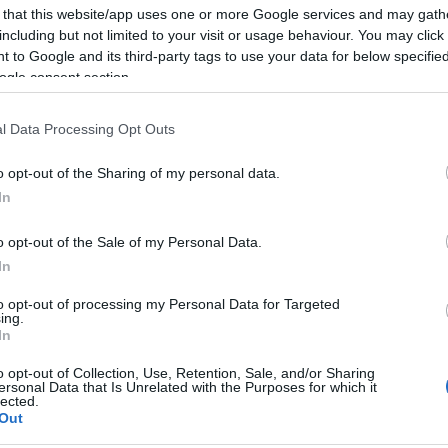
t
köszöntötte párja
 that this website/app uses one or more Google services and may gath
a születésnapján
including but not limited to your visit or usage behaviour. You may click 
 to Google and its third-party tags to use your data for below specifi
ogle consent section.
2020-08-29.
i
Nagy dologra
alvin
szánta el magát
l Data Processing Opt Outs
Palvin Barbi és
szerelme
o opt-out of the Sharing of my personal data.
In
2020-06-19.
o opt-out of the Sale of my Personal Data.
e fel
Palvin Barbi és
In
kedvese
n
évfordulót
to opt-out of processing my Personal Data for Targeted
ünnepelt
ing.
In
2020-05-25.
o opt-out of Collection, Use, Retention, Sale, and/or Sharing
ersonal Data that Is Unrelated with the Purposes for which it
a
Palvin Barbi
lected.
z a
embert faragott a
Out
szerelméből