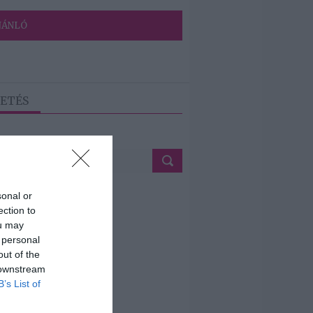
JÁNLÓ
ETÉS
sonal or
ection to
ou may
 personal
out of the
 downstream
B’s List of