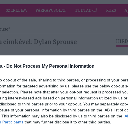
SZERELEM
PÁRKAPCSOLAT
TUDTAD-E?
RÚZS
A
ouse"
a címkével: Dylan Sprouse
HIRD
2021-02-18.
a -
Do Not Process My Personal Information
Palvin Barbi
édesapja komoly
to opt-out of the sale, sharing to third parties, or processing of your per
kérdés elé állította
formation for targeted advertising by us, please use the below opt-out s
alvin
Dylan-t
r selection. Please note that after your opt-out request is processed y
eing interest-based ads based on personal information utilized by us or
disclosed to third parties prior to your opt-out. You may separately opt-
2020-10-09.
losure of your personal information by third parties on the IAB’s list of
. This information may also be disclosed by us to third parties on the
IA
Palvin Barbit
Participants
that may further disclose it to other third parties.
ra
aranyos fotóval