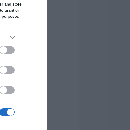
er and store
to grant or
ed purposes